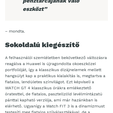
pénztárcájának való
eszközt”
– mondta.
Sokoldalú kiegészítő
A felhasználói szemléletben bekövetkező változásra
reagálva a Huawei is újragondolta okoeszközei
portfolióját, így a klasszikus dizájnelemek mellett
hangsúlyt kap a praktikus kialakítás is, megtartva a
fiatalos, lendületes színvilágot. Ezt képviseli a
WATCH GT 4 klasszikus órákra emlékeztető
óratesttel, de fiatalos, pasztellzöld levélmintázatú
pánttal kapható verziója, ami már hazánkban is
elérhető. Ugyanígy a Watch FIT 3 is a dinamizmust
testesíti meg fiatalos szíjválasztékával, de a