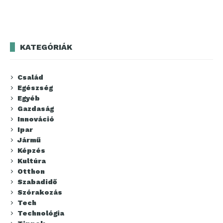
KATEGÓRIÁK
Család
Egészség
Egyéb
Gazdaság
Innováció
Ipar
Jármű
Képzés
Kultúra
Otthon
Szabadidő
Szórakozás
Tech
Technológia