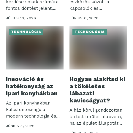
kérdése sokak számára
eszközök között a
fontos döntést jelent,
kapcsolók és
különösen, amikor a...
szerelvények különösen
JÚLIUS 10, 2026
JÚNIUS 6, 2026
jelentős...
TECHNOLÓGIA
TECHNOLÓGIA
Innováció és
Hogyan alakítsd ki
hatékonyság az
a tökéletes
ipari konyhákban
lábazati
kavicságyat?
Az ipari konyhákban
kulcsfontosságú a
A ház körül gondozottan
modern technológia és
tartott terület alapvető,
hatékonyság
ha az épület állapotát
JÚNIUS 5, 2026
összehangolása. Ezek a...
hosszú...
JÚNIUS 3, 2026