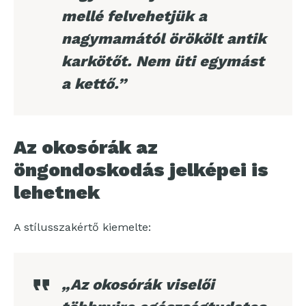
mellé felvehetjük a
nagymamától örökölt antik
karkötőt. Nem üti egymást
a kettő.”
Az okosórák az
öngondoskodás jelképei is
lehetnek
A stílusszakértő kiemelte:
„Az okosórák viselői