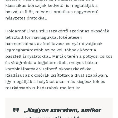
klasszikus bőrszíjak kedvelői is megtalálják a
hozzájuk illőt, mindezt praktikus nagyméretű
négyzetes óratokkal.
Holdampf Linda stílusszakértő szerint az okosórák
letisztult formavilágukkal tökéletesen
harmonizálnak az idei tavasz és nyár divatjának
legmeghatározóbb színeivel, többek között a
pasztell árnyalatokkal. Minták terén a pöttyös, csíkos
és virágminta a legjellemzőbb, melyek bátran
kombinálhatóak viselhető okoseszközökkel.
Ráadásul az okosórák lazítottak a divat szabályain,
így megállják a helyüket akár más kiegészítők és
markánsabb ruhadarabok mellett is:
„Nagyon szeretem, amikor