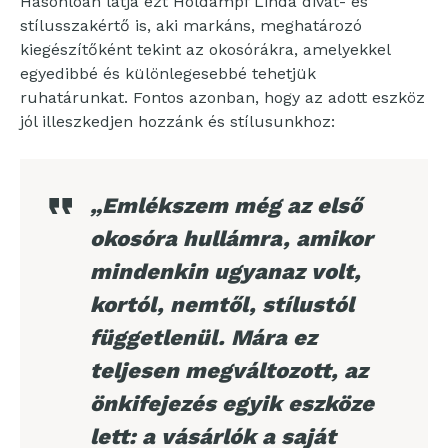
Hasonlóan látja ezt Holdampf Linda divat- és
stílusszakértő is, aki markáns, meghatározó
kiegészítőként tekint az okosórákra, amelyekkel
egyedibbé és különlegesebbé tehetjük
ruhatárunkat. Fontos azonban, hogy az adott eszköz
jól illeszkedjen hozzánk és stílusunkhoz:
„Emlékszem még az első
okosóra hullámra, amikor
mindenkin ugyanaz volt,
kortól, nemtől, stílustól
függetlenül. Mára ez
teljesen megváltozott, az
önkifejezés egyik eszköze
lett: a vásárlók a saját