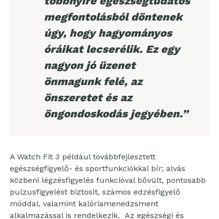
többnyire egészségtudatos
megfontolásból döntenek
úgy, hogy hagyományos
óráikat lecserélik. Ez egy
nagyon jó üzenet
önmagunk felé, az
önszeretet és az
öngondoskodás jegyében.”
A Watch Fit 3 például továbbfejlesztett
egészségfigyelő- és sportfunkciókkal bír; alvás
közbeni légzésfigyelés funkcióval bővült, pontosabb
pulzusfigyelést biztosít, számos edzésfigyelő
móddal, valamint kalóriamenedzsment
alkalmazással is rendelkezik. Az egészségi és