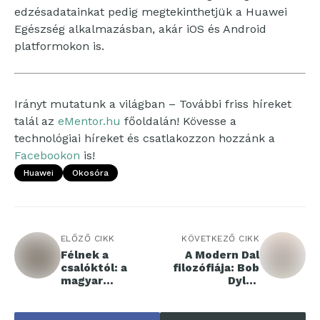
edzésadatainkat pedig megtekinthetjük a Huawei
Egészség alkalmazásban, akár iOS és Android
platformokon is.
Irányt mutatunk a világban – További friss híreket
talál az
eMentor.hu
főoldalán! Kövesse a
technológiai híreket és csatlakozzon hozzánk a
Facebookon
is!
Huawei
Okosóra
ELŐZŐ CIKK
KÖVETKEZŐ CIKK
Félnek a
A Modern Dal
csalóktól: a
filozófiája: Bob
magyar
Dylan
internetezők 15
bepillantást
százaléka
enged kreatív
elkerüli az online
folyamatába