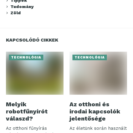
Tippek
Tudomány
Zöld
KAPCSOLÓDÓ CIKKEK
TECHNOLÓGIA
TECHNOLÓGIA
Melyik
Az otthoni és
robotfűnyírót
irodai kapcsolók
válaszd?
jelentősége
Az otthoni fűnyírás
Az életünk során használt