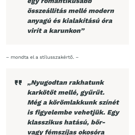
egy romantikusabb
összeállítás mellé modern
anyagú és kialakítású óra
virít a karunkon”
– mondta el a stílusszakértő. –
„Nyugodtan rakhatunk
karkötőt mellé, gyűrűt.
Még a körömlakkunk színét
is figyelembe vehetjük. Egy
klasszikus hatású, bőr-
vagy fémszíjas okosóra