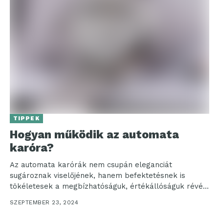
TIPPEK
Hogyan működik az automata
karóra?
Az automata karórák nem csupán eleganciát
sugároznak viselőjének, hanem befektetésnek is
tökéletesek a megbízhatóságuk, értékállóságuk révén.
Egy klasszikus automata minden órarajongó
SZEPTEMBER 23, 2024
gyűjteményében különleges...