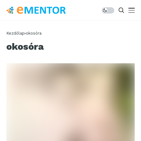
Kezdőlap
okosóra
okosóra