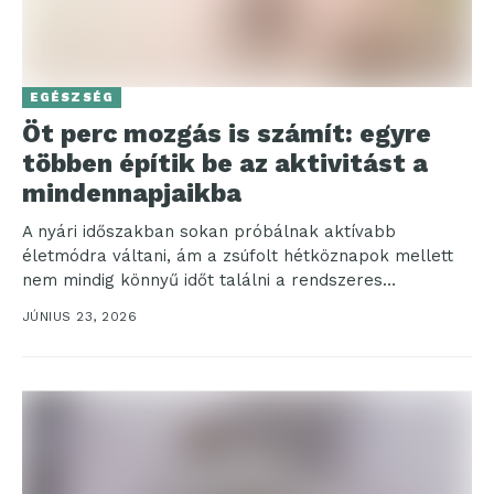
EGÉSZSÉG
Öt perc mozgás is számít: egyre
többen építik be az aktivitást a
mindennapjaikba
A nyári időszakban sokan próbálnak aktívabb
életmódra váltani, ám a zsúfolt hétköznapok mellett
nem mindig könnyű időt találni a rendszeres
mozgásra. A HUAWEI...
JÚNIUS 23, 2026