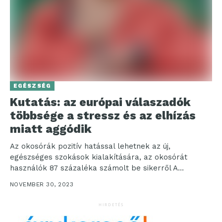
EGÉSZSÉG
Kutatás: az európai válaszadók
többsége a stressz és az elhízás
miatt aggódik
Az okosórák pozitív hatással lehetnek az új,
egészséges szokások kialakítására, az okosórát
használók 87 százaléka számolt be sikerről A
megkérdezett európai válaszadók fele...
NOVEMBER 30, 2023
HIRDETÉS