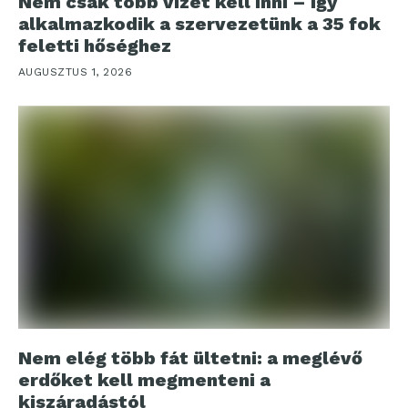
Nem csak több vizet kell inni – így
alkalmazkodik a szervezetünk a 35 fok
feletti hőséghez
AUGUSZTUS 1, 2026
Nem elég több fát ültetni: a meglévő
erdőket kell megmenteni a
kiszáradástól