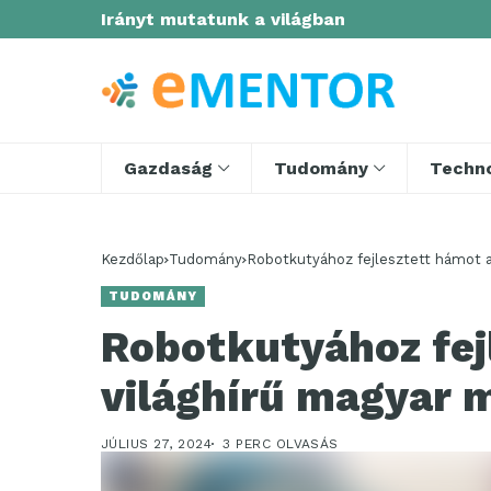
Irányt mutatunk a világban
Gazdaság
Tudomány
Techno
Kezdőlap
Tudomány
Robotkutyához fejlesztett hámot a
TUDOMÁNY
Robotkutyához fej
világhírű magyar 
JÚLIUS 27, 2024
3 PERC OLVASÁS