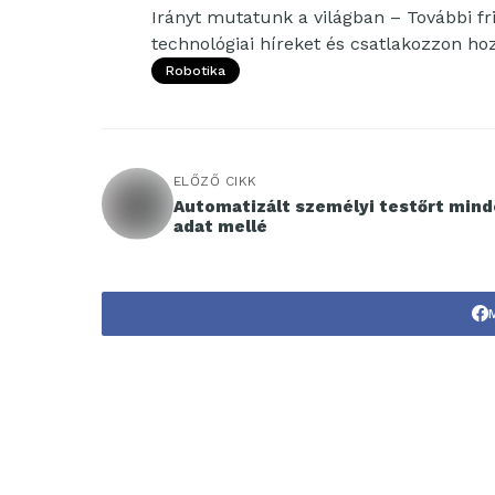
Irányt mutatunk a világban – További fri
technológiai híreket és csatlakozzon h
Robotika
ELŐZŐ CIKK
Automatizált személyi testőrt min
adat mellé