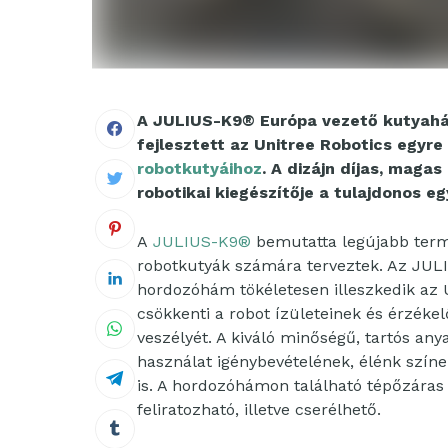
A JULIUS-K9® Európa vezető kutyahá
fejlesztett az Unitree Robotics egy
robotkutyáihoz
. A dizájn díjas, maga
robotikai kiegészítője a tulajdonos eg
A
JULIUS-K9®
bemutatta legújabb termé
robotkutyák számára terveztek. Az JU
hordozóhám tökéletesen illeszkedik az 
csökkenti a robot ízületeinek és érzéke
veszélyét. A kiváló minőségű, tartós an
használat igénybevételének, élénk színei
is. A hordozóhámon található tépőzáras 
feliratozható, illetve cserélhető.