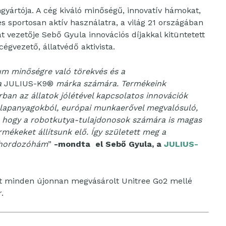
ártója. A cég kiváló minőségű, innovatív hámokat,
és sportosan aktív használatra, a világ 21 országában
at vezetője Sebő Gyula innovációs díjakkal kitüntetett
cégvezető, állatvédő aktivista.
ium minőségre való törekvés és a
a
JULIUS-K9®
márka számára. Termékeink
ban az állatok jólétével kapcsolatos innovációk
alapanyagokból, európai munkaerővel megvalósuló,
, hogy a robotkutya-tulajdonosok számára is magas
mékeket állítsunk elő. Így született meg a
 hordozóhám
”
-mondta el Sebő Gyula, a
JULIUS-
 minden újonnan megvásárolt Unitree Go2 mellé
.