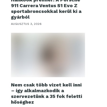
911 Carrera Ventus S1 Evo Z
sportabroncsokkal kerül ki a
gyárból
AUGUSZTUS 3, 2026
Nem csak több vizet kell inni
– így alkalmazkodik a
szervezetünk a 35 fok feletti
hőséghez