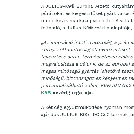
A JULIUS-K9® Európa vezető kutyahámgy
pórázokat és kiegészítőket gyárt városi 
rendelkezik márkaképviselettel. A vállal
feltaláló, a Julius-K9® márka alapítója, 
„
Az innováció iránti nyitottság, a prém
környezettudatosság alapvető értékek 
fejlesztése során természetesen elsősor
megvalósítása a célunk, de az európai 
magas minőségű gyártás lehetővé teszi
minőségű, biztonságot és kényelmes ter
perszonalizálható Julius-K9® IDC Go2
K9®
vezérigazgatója.
A két cég együttműködése nyomán most
ajándék JULIUS-K9® IDC Go2 termék jár