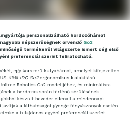
mgyártója perszonalizálható hordozóhámot
re nagyobb népszerűségnek örvendő
Go2
s minőségű termékeiről világszerte ismert cég első
yéni preferenciái szerint feliratozható.
két, egy korszerű kutyahámot, amelyet kifejezetten
LIUS-K9®
IDC Go2
ergonomikus kialakítású
Unitree Robotics Go2 modelljéhez, és minimálisra
lőinek a hordozás során történő sérülésének
yagokból készült heveder ellenáll a mindennapi
 javítják a láthatóságot gyenge fényviszonyok esetén
címke a tulajdonos egyéni preferenciái szerint