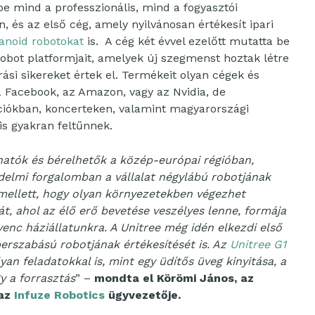
be mind a professzionális, mind a fogyasztói
, és az első cég, amely nyilvánosan értékesít ipari
noid robotokat
is. A cég két évvel ezelőtt mutatta be
obot platformjait, amelyek új szegmenst hoztak létre
rási sikereket értek el. Termékeit olyan cégek és
a Facebook, az Amazon, vagy az Nvidia, de
iókban, koncerteken, valamint magyarországi
is gyakran feltűnnek.
hatók és bérelhetők a közép-európai régióban,
edelmi forgalomban a vállalat négylábú robotjának
amellett, hogy olyan környezetekben végezhet
át, ahol az élő erő bevetése veszélyes lenne, formája
venc háziállatunkra. A Unitree még idén elkezdi első
erszabású robotjának értékesítését is. Az
Unitree G1
n feladatokkal is, mint egy üdítős üveg kinyitása, a
gy a forrasztás
” –
mondta el Körömi János, az
 az
Infuze Robotics
ügyvezetője.