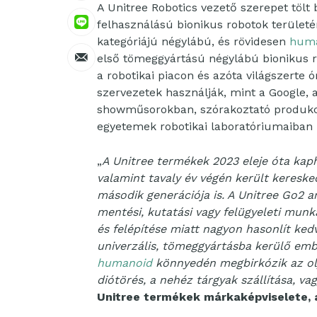
A Unitree Robotics vezető szerepet tölt 
felhasználású bionikus robotok területén
kategóriájú négylábú, és rövidesen
huma
első tömeggyártású négylábú bionikus r
a robotikai piacon és azóta világszerte ó
szervezetek használják, mint a Google, 
showműsorokban, szórakoztató produkc
egyetemek robotikai laboratóriumaiban 
„
A Unitree termékek 2023 eleje óta kap
valamint tavaly év végén került keresk
második generációja is. A Unitree Go2 
mentési, kutatási vagy felügyeleti munk
és felépítése miatt nagyon hasonlít ked
univerzális, tömeggyártásba kerülő emb
humanoid
könnyedén megbirkózik az olya
diótörés, a nehéz tárgyak szállítása, va
Unitree termékek márkaképviselete,