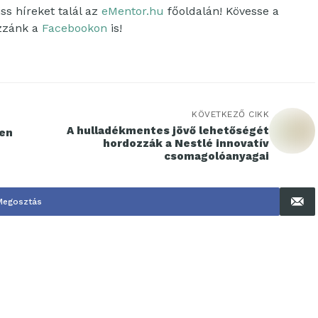
ss híreket talál az
eMentor.hu
főoldalán! Kövesse a
ozzánk a
Facebookon
is!
KÖVETKEZŐ CIKK
A hulladékmentes jövő lehetőségét
den
hordozzák a Nestlé innovatív
csomagolóanyagai
Megosztás