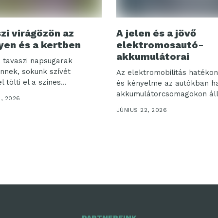
zi virágözön az
A jelen és a jövő
yen és a kertben
elektromosautó-
akkumulátorai
 tavaszi napsugarak
nnek, sokunk szívét
Az elektromobilitás hatéko
tölti el a színes...
és kényelme az autókban h
akkumulátorcsomagokon áll
2, 2026
bukik....
JÚNIUS 22, 2026
PARTNEREINK