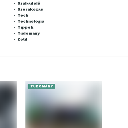
Szabadidő
Szórakozás
Tech
Technológia
Tippek
Tudomány
Zöld
TUDOMÁNY