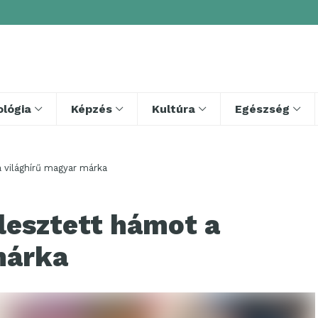
lógia
Képzés
Kultúra
Egészség
 világhírű magyar márka
lesztett hámot a
márka