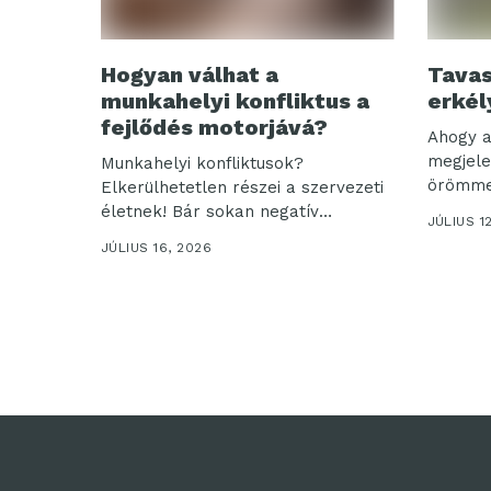
Hogyan válhat a
Tavas
munkahelyi konfliktus a
erkél
fejlődés motorjává?
Ahogy a
megjele
Munkahelyi konfliktusok?
örömmel 
Elkerülhetetlen részei a szervezeti
életnek! Bár sokan negatív
JÚLIUS 1
jelenségként tekintenek...
JÚLIUS 16, 2026