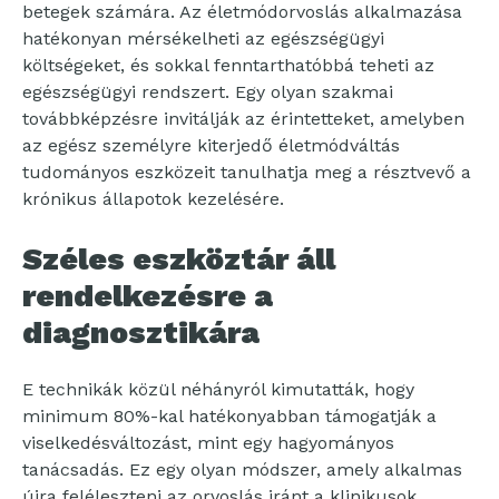
betegek számára. Az életmódorvoslás alkalmazása
hatékonyan mérsékelheti az egészségügyi
költségeket, és sokkal fenntarthatóbbá teheti az
egészségügyi rendszert. Egy olyan szakmai
továbbképzésre invitálják az érintetteket, amelyben
az egész személyre kiterjedő életmódváltás
tudományos eszközeit tanulhatja meg a résztvevő a
krónikus állapotok kezelésére.
Széles eszköztár áll
rendelkezésre a
diagnosztikára
E technikák közül néhányról kimutatták, hogy
minimum 80%-kal hatékonyabban támogatják a
viselkedésváltozást, mint egy hagyományos
tanácsadás. Ez egy olyan módszer, amely alkalmas
újra feléleszteni az orvoslás iránt a klinikusok