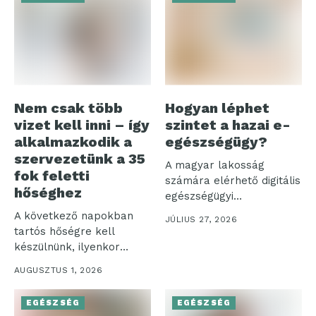
Nem csak több
Hogyan léphet
vizet kell inni – így
szintet a hazai e-
alkalmazkodik a
egészségügy?
szervezetünk a 35
A magyar lakosság
fok feletti
számára elérhető digitális
hőséghez
egészségügyi
ökoszisztéma három
A következő napokban
JÚLIUS 27, 2026
pillére – az...
tartós hőségre kell
készülnünk, ilyenkor
pedig nemcsak a
AUGUSZTUS 1, 2026
komfortérzetünk...
EGÉSZSÉG
EGÉSZSÉG