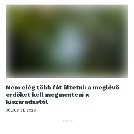
Nem elég több fát ültetni: a meglévő
erdőket kell megmenteni a
kiszáradástól
JÚLIUS 31, 2026
HIRDETÉS