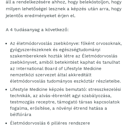
áll a rendelkezésére ahhoz, hogy belekóstoljon, hogy
milyen lehetőségei lesznek a képzés után arra, hogy
jelentős eredményeket érjen el.
A 4 tudásanyag a következő:
Az életmódorvoslás zsebkönyve: főként orvosoknak,
gyógyszerészeknek és egészségtudományi
szakembereknek hozták létre az Életmódorvoslás
zsebkönyvet, amiből betekintést kaphat és tanulhat
az International Board of Lifestyle Medicine
nemzetközi szervezet által akkreditált
életmódorvoslás tudományos eszköztár részleteibe.
Lifestyle Medicine képzés bemutató: stresszkezelési
technikák, az alvás-ébrenlét agyi szabályozása,
testmozgás receptre, támogató társas kapcsolatok
fogalma, erősítése, a növényi étrend hatása a
bélflórára
Életmódorvoslás 6 pilléres rendszere