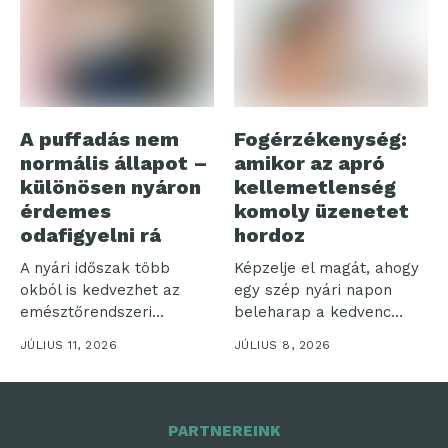
A puffadás nem
Fogérzékenység:
normális állapot –
amikor az apró
különösen nyáron
kellemetlenség
érdemes
komoly üzenetet
odafigyelni rá
hordoz
A nyári időszak több
Képzelje el magát, ahogy
okból is kedvezhet az
egy szép nyári napon
emésztőrendszeri
beleharap a kedvenc
panaszoknak.
fagyijába,...
JÚLIUS 11, 2026
JÚLIUS 8, 2026
Gyakrabban
fogyasztunk...
PARTNEREINK