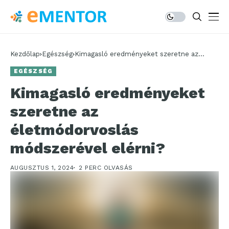
Kezdőlap
Egészség
Kimagasló eredményeket szeretne az
életmódorvoslás módszerével elérni?
EGÉSZSÉG
Kimagasló eredményeket
szeretne az
életmódorvoslás
módszerével elérni?
AUGUSZTUS 1, 2024
2 PERC OLVASÁS