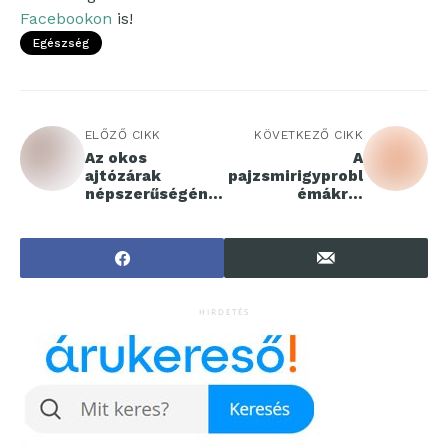
Facebookon
is!
Egészség
ELŐZŐ CIKK
KÖVETKEZŐ CIKK
Az okos
A
ajtózárak
pajzsmirigyprobl
népszerűségéne
émákról
k titka
másképp
HIRDETÉS