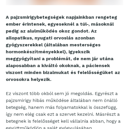
A pajzsmirigybetegségek napjainkban rengeteg
ember érintenek, egyeseknél a túl-, másoknál
pedig az alulműködés okoz gondot. Az
allopatikus, nyugati orvoslás azonban
gyógyszerekkel (általában mesterséges
hormonkészítményekkel), igyekszik
meggyógyítani a problémát, de nem jár utána
alaposabban a kiváltó okoknak, a páciensek
viszont minden bizalmukat és felelősségüket az
orvosokra helyezik.
Ez viszont több okból sem jó megoldás. Egyrészt a
pajzsmirigy hibás működése általában nem önálló
betegség, hanem más folyamatokkal is összefügg,
így nem elég csak ezt a szervet kezelni. Másrészt a
betegnek is felelősséget kell vállalnia abban, hogy a
együttműködjön a saját gyógyulásában.