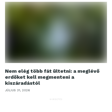
Nem elég több fát ültetni: a meglévő
erdőket kell megmenteni a
kiszáradástól
JÚLIUS 31, 2026
HIRDETÉS