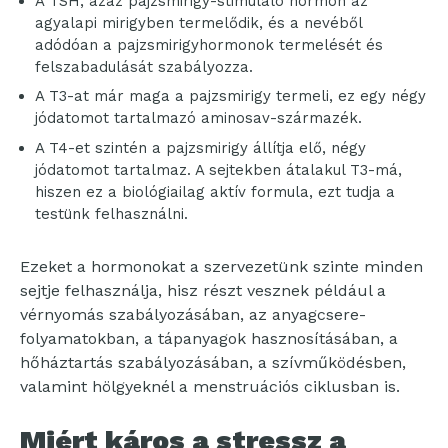
A TSH, azaz pajzsmirigy-stimuláló hormon az
agyalapi mirigyben termelődik, és a nevéből
adódóan a pajzsmirigyhormonok termelését és
felszabadulását szabályozza.
A T3-at már maga a pajzsmirigy termeli, ez egy négy
jódatomot tartalmazó aminosav-származék.
A T4-et szintén a pajzsmirigy állítja elő, négy
jódatomot tartalmaz. A sejtekben átalakul T3-má,
hiszen ez a biológiailag aktív formula, ezt tudja a
testünk felhasználni.
Ezeket a hormonokat a szervezetünk szinte minden
sejtje felhasználja, hisz részt vesznek például a
vérnyomás szabályozásában, az anyagcsere-
folyamatokban, a tápanyagok hasznosításában, a
hőháztartás szabályozásában, a szívműködésben,
valamint hölgyeknél a menstruációs ciklusban is.
Miért káros a stressz a