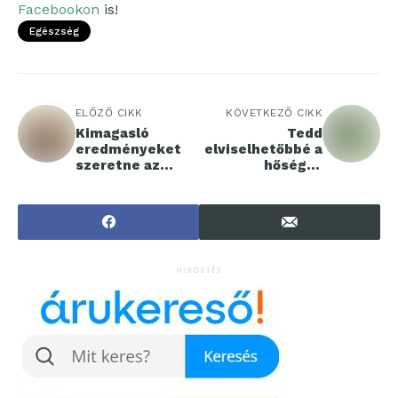
Facebookon
is!
Egészség
ELŐZŐ CIKK
KÖVETKEZŐ CIKK
Kimagasló
Tedd
eredményeket
elviselhetőbbé a
szeretne az
hőséget
életmódorvoslás
párakapuval!
módszerével
elérni?
HIRDETÉS