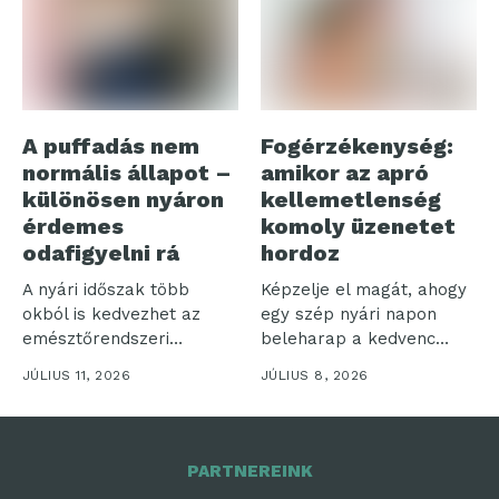
A puffadás nem
Fogérzékenység:
normális állapot –
amikor az apró
különösen nyáron
kellemetlenség
érdemes
komoly üzenetet
odafigyelni rá
hordoz
A nyári időszak több
Képzelje el magát, ahogy
okból is kedvezhet az
egy szép nyári napon
emésztőrendszeri
beleharap a kedvenc
panaszoknak.
fagyijába,...
JÚLIUS 11, 2026
JÚLIUS 8, 2026
Gyakrabban
fogyasztunk...
PARTNEREINK