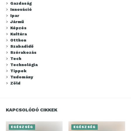
Gazdaság
Innováció
Ipar
Jármű
Képzés
Kultúra
Otthon
Szabadidő
Szórakozás
Tech
Technológia
Tippek
Tudomány
Zöld
KAPCSOLÓDÓ CIKKEK
EGÉSZSÉG
EGÉSZSÉG