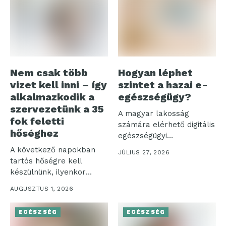
Nem csak több
Hogyan léphet
vizet kell inni – így
szintet a hazai e-
alkalmazkodik a
egészségügy?
szervezetünk a 35
A magyar lakosság
fok feletti
számára elérhető digitális
hőséghez
egészségügyi
ökoszisztéma három
A következő napokban
JÚLIUS 27, 2026
pillére – az...
tartós hőségre kell
készülnünk, ilyenkor
pedig nemcsak a
AUGUSZTUS 1, 2026
komfortérzetünk...
EGÉSZSÉG
EGÉSZSÉG