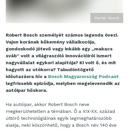
Forrás: Bosch
Robert Bosch személyét számos legenda övezi.
Vajon korának kőkemény vállalkozója,
gondoskodó jótevő vagy inkább egy „makacs
sváb” volt a világraszóló innovációiról ismert
nagyvállalat egykori alapítója? Ki volt ő, és mit
hagyott az utókorra? Tabudöntögető
időutazásra hív a
Bosch Magyarország Podcast
legfrissebb epizódja, melyben megelevenedik az
autóipar hőskora.
Ha autóipar, akkor Robert Bosch neve
megkerülhetetlen a témában. Ő a XIX-XX. század
úttörő technológiáinak egyik legmeghatározóbb
alakja, neki köszönhető, hogy a Bosch név 140 éve