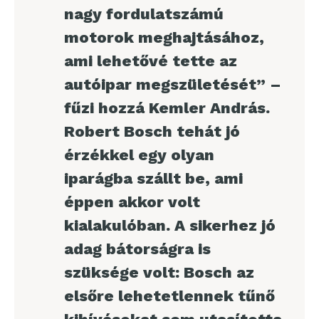
nagy fordulatszámú
motorok meghajtásához,
ami lehetővé tette az
autóipar megszületését” –
fűzi hozzá Kemler András.
Robert Bosch tehát jó
érzékkel egy olyan
iparágba szállt be, ami
éppen akkor volt
kialakulóban. A sikerhez jó
adag bátorságra is
szüksége volt: Bosch az
elsőre lehetetlennek tűnő