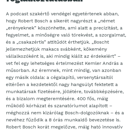
A podcast szakértő vendégei egyetértenek abban,
hogy Robert Bosch a sikerét nagyrészt a „német
„erényeknek” köszönhette, ami alatt a precizitást, a
fegyelmet, a minőségre való törekvést, a szorgalmat,
és a „csakazértis” attitűdöt érthetjük. „Boscht
jellemezhetjük makacs svábként, kőkemény
vállalkozóként is, aki mindig kiállt az érdekeiért” –
vet fel egy lehetséges értelmezést Kemler András a
műsorban. Az éremnek, mint mindig, van azonban
egy másik oldala: a cégalapító, versenytársaitól
eltérően a kezdetektől nagy hangsúlyt fektetett a
munkatársak fizetésére, jóllétére, továbbképzésére,
és a bizalom megteremtésére. 400 fős, máig
működő kórházat és szanatóriumot alapított –
méghozzá nem kizárólag Bosch-dolgozóknak – és a
nevéhez fűződik a 8 órás munkaidő bevezetése is.
Robert Bosch korát megelőzve, máig ható innovatív