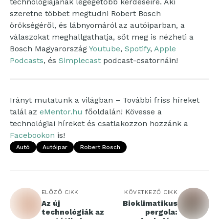
technológiájának legégetőbb kérdéseire. Aki
szeretne többet megtudni Robert Bosch
örökségéről, és lábnyomáról az autóiparban, a
válaszokat meghallgathatja, sőt meg is nézheti a
Bosch Magyarország
Youtube
,
Spotify
,
Apple
Podcasts
, és
Simplecast
podcast-csatornáin!
Irányt mutatunk a világban – További friss híreket
talál az
eMentor.hu
főoldalán! Kövesse a
technológiai híreket és csatlakozzon hozzánk a
Facebookon
is!
Autó
Autóipar
Robert Bosch
ELŐZŐ CIKK
KÖVETKEZŐ CIKK
Az új
Bioklimatikus
technológiák az
pergola: