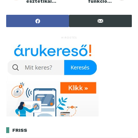
esztétikai
funkciók,
nőgyógyászatba
előnyök
n is forradalmi
változást hoztak
HIRDETÉS
FRISS