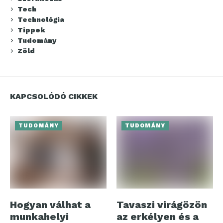
Tech
Technológia
Tippek
Tudomány
Zöld
KAPCSOLÓDÓ CIKKEK
TUDOMÁNY
TUDOMÁNY
Hogyan válhat a
Tavaszi virágözön
munkahelyi
az erkélyen és a