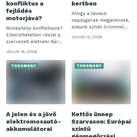
konfliktus a
kertben
fejlődés
Ahogy a tavaszi
motorjává?
napsugarak megjelennek,
sokunk szívét örömmel
Munkahelyi konfliktusok?
tölti el a színes...
Elkerülhetetlen részei a
JÚLIUS 12, 2026
szervezeti életnek! Bár
sokan negatív
JÚLIUS 16, 2026
jelenségként tekintenek...
TUDOMÁNY
TUDOMÁNY
A jelen és a jövő
Kettős ünnep
elektromosautó-
Szarvason: Európai
akkumulátorai
szintű
génmegőrzési