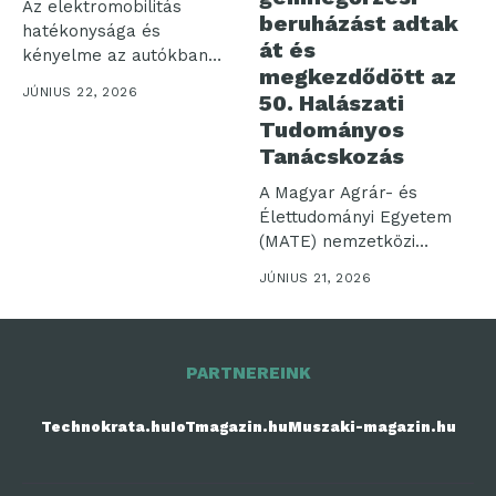
Az elektromobilitás
beruházást adtak
hatékonysága és
át és
kényelme az autókban
megkezdődött az
használt
JÚNIUS 22, 2026
50. Halászati
akkumulátorcsomagokon
Tudományos
áll vagy bukik....
Tanácskozás
A Magyar Agrár- és
Élettudományi Egyetem
(MATE) nemzetközi
szerepvállalásának és a
JÚNIUS 21, 2026
hazai...
PARTNEREINK
Technokrata.hu
IoTmagazin.hu
Muszaki-magazin.hu