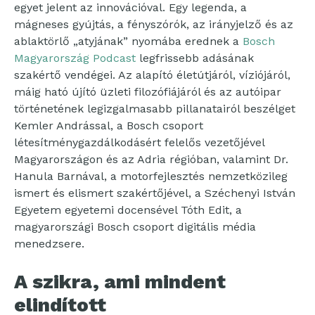
egyet jelent az innovációval. Egy legenda, a
mágneses gyújtás, a fényszórók, az irányjelző és az
ablaktörlő „atyjának” nyomába erednek a
Bosch
Magyarország Podcast
legfrissebb adásának
szakértő vendégei. Az alapító életútjáról, víziójáról,
máig ható újító üzleti filozófiájáról és az autóipar
történetének legizgalmasabb pillanatairól beszélget
Kemler Andrással, a Bosch csoport
létesítménygazdálkodásért felelős vezetőjével
Magyarországon és az Adria régióban, valamint Dr.
Hanula Barnával, a motorfejlesztés nemzetközileg
ismert és elismert szakértőjével, a Széchenyi István
Egyetem egyetemi docensével Tóth Edit, a
magyarországi Bosch csoport digitális média
menedzsere.
A szikra, ami mindent
elindított