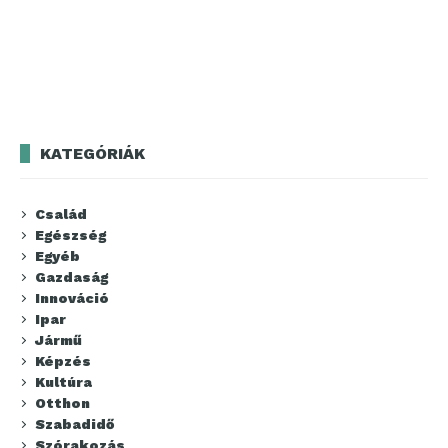
KATEGÓRIÁK
Család
Egészség
Egyéb
Gazdaság
Innováció
Ipar
Jármű
Képzés
Kultúra
Otthon
Szabadidő
Szórakozás