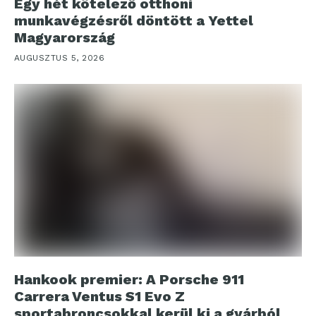
Egy hét kötelező otthoni
munkavégzésről döntött a Yettel
Magyarország
AUGUSZTUS 5, 2026
Hankook premier: A Porsche 911
Carrera Ventus S1 Evo Z
sportabroncsokkal kerül ki a gyárból