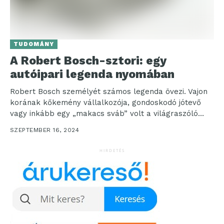
TUDOMÁNY
A Robert Bosch-sztori: egy
autóipari legenda nyomában
Robert Bosch személyét számos legenda övezi. Vajon
korának kőkemény vállalkozója, gondoskodó jótevő
vagy inkább egy „makacs sváb” volt a világraszóló
innovációiról ismert nagyvállalat...
SZEPTEMBER 16, 2024
HIRDETÉS