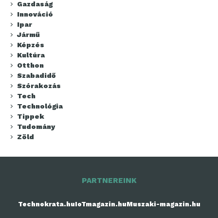
Gazdaság
Innováció
Ipar
Jármű
Képzés
Kultúra
Otthon
Szabadidő
Szórakozás
Tech
Technológia
Tippek
Tudomány
Zöld
PARTNEREINK
Technokrata.hu
IoTmagazin.hu
Muszaki-magazin.hu