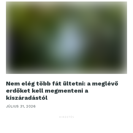
Nem elég több fát ültetni: a meglévő
erdőket kell megmenteni a
kiszáradástól
JÚLIUS 31, 2026
HIRDETÉS