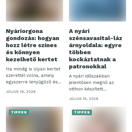
Nyáriorgona
A nyári
gondozás: hogyan
szénsavasital-láz
hozz létre színes
árnyoldala: egyre
és könnyen
többen
kezelhető kertet
kockáztatnak a
patronokkal
Ha mindig is olyan kertet
szerettél volna, amely
A nyári időszakban
egyszerre lenyűgöző és
jelentősen megnő az
nem...
otthon készített
JÚLIUS 18, 2026
szénsavas italok iránti
JÚLIUS 15, 2026
igény,...
TIPPEK
TIPPEK