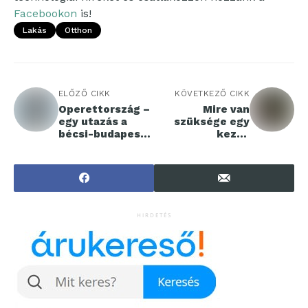
Facebookon
is!
Lakás
Otthon
ELŐZŐ CIKK
KÖVETKEZŐ CIKK
Operettország –
Mire van
egy utazás a
szüksége egy
bécsi-budapesti
kezdő
operett fényes
horgásznak?
világába
HIRDETÉS