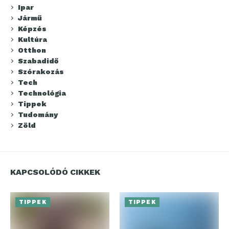
Ipar
Jármű
Képzés
Kultúra
Otthon
Szabadidő
Szórakozás
Tech
Technológia
Tippek
Tudomány
Zöld
KAPCSOLÓDÓ CIKKEK
TIPPEK
TIPPEK