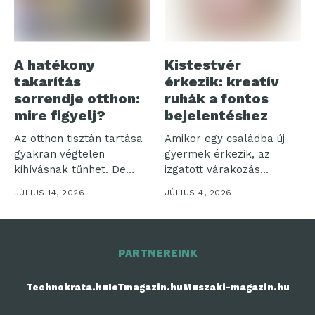
A hatékony
Kistestvér
takarítás
érkezik: kreatív
sorrendje otthon:
ruhák a fontos
mire figyelj?
bejelentéshez
Az otthon tisztán tartása
Amikor egy családba új
gyakran végtelen
gyermek érkezik, az
kihívásnak tűnhet. De
izgatott várakozás
vajon miért olyan...
időszaka veszi kezdetét....
JÚLIUS 14, 2026
JÚLIUS 4, 2026
PARTNEREINK
Technokrata.hu
IoTmagazin.hu
Muszaki-magazin.hu