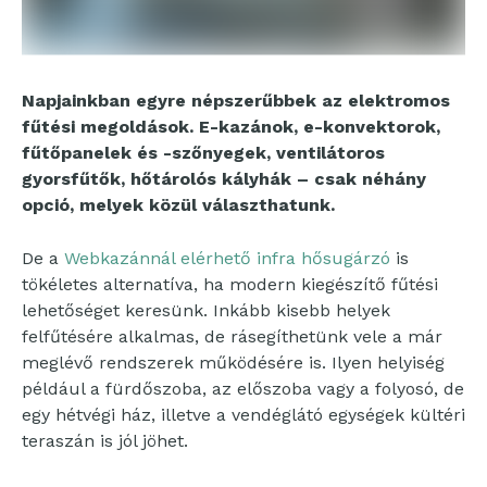
Napjainkban egyre népszerűbbek az elektromos
fűtési megoldások. E-kazánok, e-konvektorok,
fűtőpanelek és -szőnyegek, ventilátoros
gyorsfűtők, hőtárolós kályhák – csak néhány
opció, melyek közül választhatunk.
De a
Webkazánnál elérhető infra hősugárzó
is
tökéletes alternatíva, ha modern kiegészítő fűtési
lehetőséget keresünk. Inkább kisebb helyek
felfűtésére alkalmas, de rásegíthetünk vele a már
meglévő rendszerek működésére is. Ilyen helyiség
például a fürdőszoba, az előszoba vagy a folyosó, de
egy hétvégi ház, illetve a vendéglátó egységek kültéri
teraszán is jól jöhet.