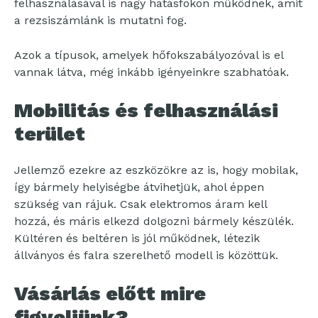
felhasználásával is nagy hatásfokon működnek, amit
a rezsiszámlánk is mutatni fog.
Azok a típusok, amelyek hőfokszabályozóval is el
vannak látva, még inkább igényeinkre szabhatóak.
Mobilitás és felhasználási
terület
Jellemző ezekre az eszközökre az is, hogy mobilak,
így bármely helyiségbe átvihetjük, ahol éppen
szükség van rájuk. Csak elektromos áram kell
hozzá, és máris elkezd dolgozni bármely készülék.
Kültéren és beltéren is jól működnek, létezik
állványos és falra szerelhető modell is közöttük.
Vásárlás előtt mire
figyeljünk?