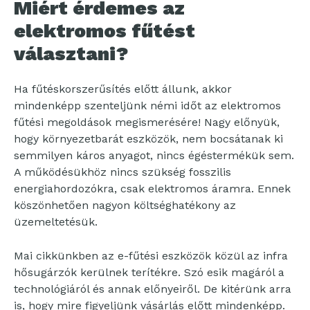
Miért érdemes az
elektromos fűtést
választani?
Ha fűtéskorszerűsítés előtt állunk, akkor
mindenképp szenteljünk némi időt az elektromos
fűtési megoldások megismerésére! Nagy előnyük,
hogy környezetbarát eszközök, nem bocsátanak ki
semmilyen káros anyagot, nincs égéstermékük sem.
A működésükhöz nincs szükség fosszilis
energiahordozókra, csak elektromos áramra. Ennek
köszönhetően nagyon költséghatékony az
üzemeltetésük.
Mai cikkünkben az e-fűtési eszközök közül az infra
hősugárzók kerülnek terítékre. Szó esik magáról a
technológiáról és annak előnyeiről. De kitérünk arra
is, hogy mire figyeljünk vásárlás előtt mindenképp.