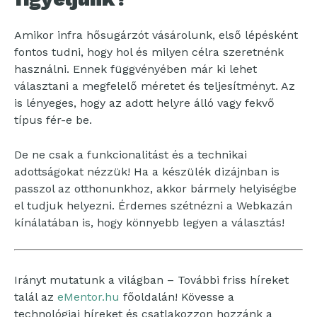
Amikor infra hősugárzót vásárolunk, első lépésként
fontos tudni, hogy hol és milyen célra szeretnénk
használni. Ennek függvényében már ki lehet
választani a megfelelő méretet és teljesítményt. Az
is lényeges, hogy az adott helyre álló vagy fekvő
típus fér-e be.
De ne csak a funkcionalitást és a technikai
adottságokat nézzük! Ha a készülék dizájnban is
passzol az otthonunkhoz, akkor bármely helyiségbe
el tudjuk helyezni. Érdemes szétnézni a Webkazán
kínálatában is, hogy könnyebb legyen a választás!
Irányt mutatunk a világban – További friss híreket
talál az
eMentor.hu
főoldalán! Kövesse a
technológiai híreket és csatlakozzon hozzánk a