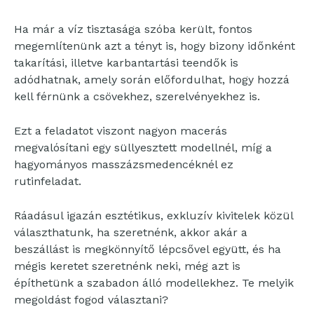
Ha már a víz tisztasága szóba került, fontos
megemlítenünk azt a tényt is, hogy bizony időnként
takarítási, illetve karbantartási teendők is
adódhatnak, amely során előfordulhat, hogy hozzá
kell férnünk a csövekhez, szerelvényekhez is.
Ezt a feladatot viszont nagyon macerás
megvalósítani egy süllyesztett modellnél, míg a
hagyományos masszázsmedencéknél ez
rutinfeladat.
Ráadásul igazán esztétikus, exkluzív kivitelek közül
választhatunk, ha szeretnénk, akkor akár a
beszállást is megkönnyítő lépcsővel együtt, és ha
mégis keretet szeretnénk neki, még azt is
építhetünk a szabadon álló modellekhez. Te melyik
megoldást fogod választani?