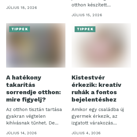
nem...
otthon készített
JÚLIUS 18, 2026
szénsavas italok iránti
JÚLIUS 15, 2026
igény,...
TIPPEK
TIPPEK
A hatékony
Kistestvér
takarítás
érkezik: kreatív
sorrendje otthon:
ruhák a fontos
mire figyelj?
bejelentéshez
Az otthon tisztán tartása
Amikor egy családba új
gyakran végtelen
gyermek érkezik, az
kihívásnak tűnhet. De
izgatott várakozás
vajon miért olyan...
időszaka veszi kezdetét....
JÚLIUS 14, 2026
JÚLIUS 4, 2026