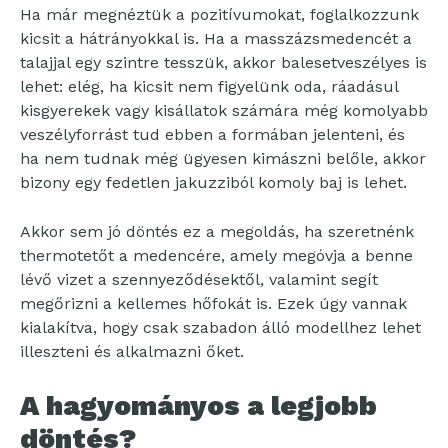
Ha már megnéztük a pozitívumokat, foglalkozzunk
kicsit a hátrányokkal is. Ha a masszázsmedencét a
talajjal egy szintre tesszük, akkor balesetveszélyes is
lehet: elég, ha kicsit nem figyelünk oda, ráadásul
kisgyerekek vagy kisállatok számára még komolyabb
veszélyforrást tud ebben a formában jelenteni, és
ha nem tudnak még ügyesen kimászni belőle, akkor
bizony egy fedetlen jakuzziból komoly baj is lehet.
Akkor sem jó döntés ez a megoldás, ha szeretnénk
thermotetőt a medencére, amely megóvja a benne
lévő vizet a szennyeződésektől, valamint segít
megőrizni a kellemes hőfokát is. Ezek úgy vannak
kialakítva, hogy csak szabadon álló modellhez lehet
illeszteni és alkalmazni őket.
A hagyományos a legjobb
döntés?