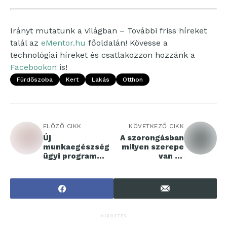
Irányt mutatunk a világban – További friss híreket
talál az
eMentor.hu
főoldalán! Kövesse a
technológiai híreket és csatlakozzon hozzánk a
Facebookon
is!
Fürdőszoba
Kert
Lakás
Otthon
ELŐZŐ CIKK
KÖVETKEZŐ CIKK
Új
A szorongásban
munkaegészség
milyen szerepe
ügyi program
van az
indul
alkoholfogyaszt
ásnak?
HIRDETÉS