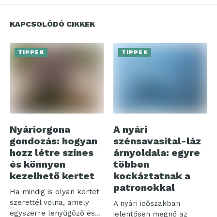
KAPCSOLÓDÓ CIKKEK
TIPPEK
TIPPEK
Nyáriorgona
A nyári
gondozás: hogyan
szénsavasital-láz
hozz létre színes
árnyoldala: egyre
és könnyen
többen
kezelhető kertet
kockáztatnak a
patronokkal
Ha mindig is olyan kertet
szerettél volna, amely
A nyári időszakban
egyszerre lenyűgöző és
jelentősen megnő az