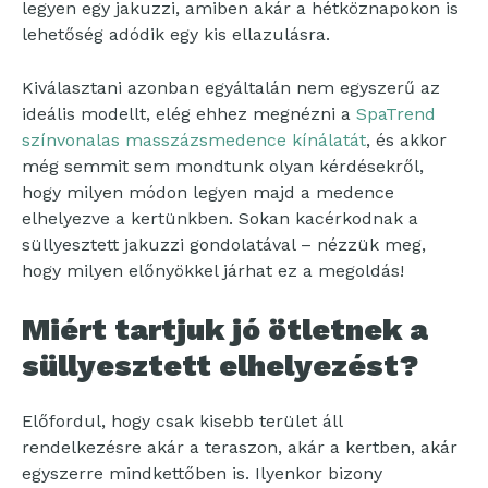
legyen egy jakuzzi, amiben akár a hétköznapokon is
lehetőség adódik egy kis ellazulásra.
Kiválasztani azonban egyáltalán nem egyszerű az
ideális modellt, elég ehhez megnézni a
SpaTrend
színvonalas masszázsmedence kínálatát
, és akkor
még semmit sem mondtunk olyan kérdésekről,
hogy milyen módon legyen majd a medence
elhelyezve a kertünkben. Sokan kacérkodnak a
süllyesztett jakuzzi gondolatával – nézzük meg,
hogy milyen előnyökkel járhat ez a megoldás!
Miért tartjuk jó ötletnek a
süllyesztett elhelyezést?
Előfordul, hogy csak kisebb terület áll
rendelkezésre akár a teraszon, akár a kertben, akár
egyszerre mindkettőben is. Ilyenkor bizony