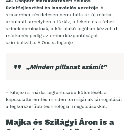
4iG Csoport márkaváltásért felelős
üzletfejlesztési és innovációs vezetője
. A
szakember részletesen bemutatta az új márka
arculatát, amelyben a türkiz, a fekete és a fehér
színek dominálnak, a kör alakú logóban kézzel írt
márkanév pedig az emberközpontúságot
szimbolizálja. A One szlogenje
„Minden pillanat számít”
– kifejezi a márka legfontosabb küldetését: a
kapcsolatteremtés minden formájának támogatását
a legkorszerűbb technológiai megoldásokkal.
Majka és Szilágyi Áron is a