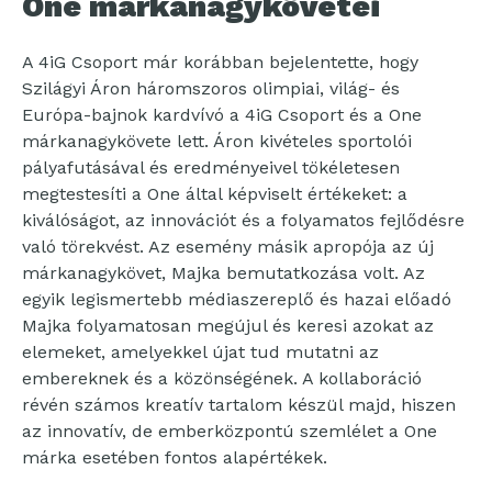
One márkanagykövetei
A 4iG Csoport már korábban bejelentette, hogy
Szilágyi Áron háromszoros olimpiai, világ- és
Európa-bajnok kardvívó a 4iG Csoport és a One
márkanagykövete lett. Áron kivételes sportolói
pályafutásával és eredményeivel tökéletesen
megtestesíti a One által képviselt értékeket: a
kiválóságot, az innovációt és a folyamatos fejlődésre
való törekvést. Az esemény másik apropója az új
márkanagykövet, Majka bemutatkozása volt. Az
egyik legismertebb médiaszereplő és hazai előadó
Majka folyamatosan megújul és keresi azokat az
elemeket, amelyekkel újat tud mutatni az
embereknek és a közönségének. A kollaboráció
révén számos kreatív tartalom készül majd, hiszen
az innovatív, de emberközpontú szemlélet a One
márka esetében fontos alapértékek.