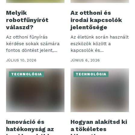
Melyik
Az otthoni és
robotfűnyírót
irodai kapcsolók
válaszd?
jelentősége
Az otthoni fűnyírás
Az életünk során használt
kérdése sokak számára
eszközök között a
fontos döntést jelent,
kapcsolók és
különösen, amikor a...
szerelvények különösen
JÚLIUS 10, 2026
JÚNIUS 6, 2026
jelentős...
TECHNOLÓGIA
TECHNOLÓGIA
Innováció és
Hogyan alakítsd ki
hatékonyság az
a tökéletes