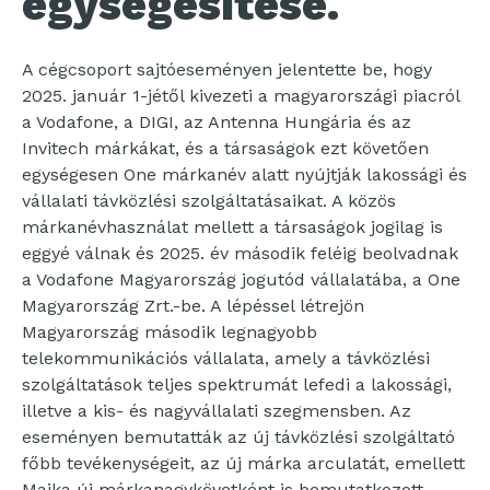
egységesítése.
A cégcsoport sajtóeseményen jelentette be, hogy
2025. január 1-jétől kivezeti a magyarországi piacról
a Vodafone, a DIGI, az Antenna Hungária és az
Invitech márkákat, és a társaságok ezt követően
egységesen One márkanév alatt nyújtják lakossági és
vállalati távközlési szolgáltatásaikat. A közös
márkanévhasználat mellett a társaságok jogilag is
eggyé válnak és 2025. év második feléig beolvadnak
a Vodafone Magyarország jogutód vállalatába, a One
Magyarország Zrt.-be. A lépéssel létrejön
Magyarország második legnagyobb
telekommunikációs vállalata, amely a távközlési
szolgáltatások teljes spektrumát lefedi a lakossági,
illetve a kis- és nagyvállalati szegmensben. Az
eseményen bemutatták az új távközlési szolgáltató
főbb tevékenységeit, az új márka arculatát, emellett
Majka új márkanagykövetként is bemutatkozott.