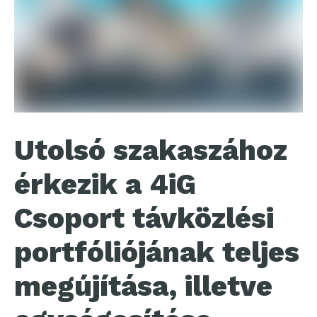
Utolsó szakaszához
érkezik a 4iG
Csoport távközlési
portfóliójának teljes
megújítása, illetve