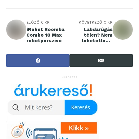
ELŐZŐ CIKK
KÖVETKEZŐ CIKK
iRobot Roomba
Labdarúgás
Combo 10 Max
télen? Nem
robotporszívó
lehetetlen a
megfelelő
felszereléssel!
HIRDETÉS