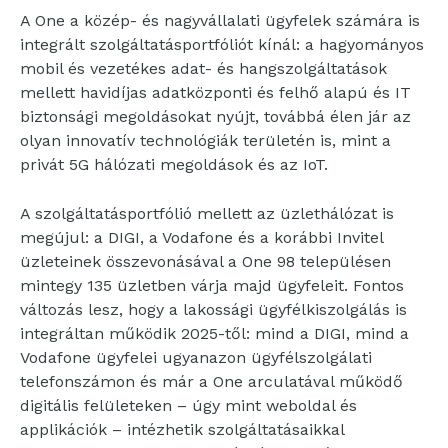
A One a közép- és nagyvállalati ügyfelek számára is
integrált szolgáltatásportfóliót kínál: a hagyományos
mobil és vezetékes adat- és hangszolgáltatások
mellett havidíjas adatközponti és felhő alapú és IT
biztonsági megoldásokat nyújt, továbbá élen jár az
olyan innovatív technológiák területén is, mint a
privát 5G hálózati megoldások és az IoT.
A szolgáltatásportfólió mellett az üzlethálózat is
megújul: a DIGI, a Vodafone és a korábbi Invitel
üzleteinek összevonásával a One 98 településen
mintegy 135 üzletben várja majd ügyfeleit. Fontos
változás lesz, hogy a lakossági ügyfélkiszolgálás is
integráltan működik 2025-től: mind a DIGI, mind a
Vodafone ügyfelei ugyanazon ügyfélszolgálati
telefonszámon és már a One arculatával működő
digitális felületeken – úgy mint weboldal és
applikációk – intézhetik szolgáltatásaikkal