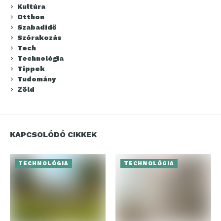
Kultúra
Otthon
Szabadidő
Szórakozás
Tech
Technológia
Tippek
Tudomány
Zöld
KAPCSOLÓDÓ CIKKEK
TECHNOLÓGIA
TECHNOLÓGIA