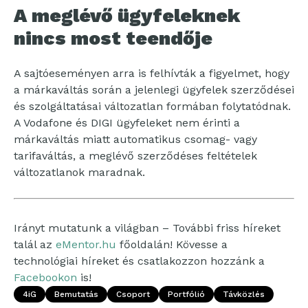
A meglévő ügyfeleknek
nincs most teendője
A sajtóeseményen arra is felhívták a figyelmet, hogy
a márkaváltás során a jelenlegi ügyfelek szerződései
és szolgáltatásai változatlan formában folytatódnak.
A Vodafone és DIGI ügyfeleket nem érinti a
márkaváltás miatt automatikus csomag- vagy
tarifaváltás, a meglévő szerződéses feltételek
változatlanok maradnak.
Irányt mutatunk a világban – További friss híreket
talál az
eMentor.hu
főoldalán! Kövesse a
technológiai híreket és csatlakozzon hozzánk a
Facebookon
is!
4iG
Bemutatás
Csoport
Portfólió
Távközlés