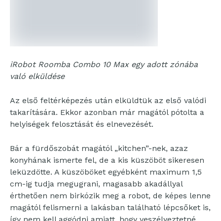
iRobot Roomba Combo 10 Max egy adott zónába
való elküldése
Az első feltérképezés után elküldtük az első valódi
takarítására. Ekkor azonban már magától pótolta a
helyiségek felosztását és elnevezését.
Bár a fürdőszobát magától „kitchen”-nek, azaz
konyhának ismerte fel, de a kis küszöböt sikeresen
leküzdötte. A küszöböket egyébként maximum 1,5
cm-ig tudja megugrani, magasabb akadállyal
érthetően nem birkózik meg a robot, de képes lenne
magától felismerni a lakásban található lépcsőket is,
így nem kell aggódni amiatt, hogy veszélyeztetné