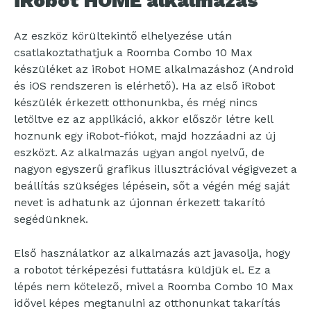
iRobot HOME alkalmazás
Az eszköz körültekintő elhelyezése után
csatlakoztathatjuk a Roomba Combo 10 Max
készüléket az iRobot HOME alkalmazáshoz (Android
és iOS rendszeren is elérhető). Ha az első iRobot
készülék érkezett otthonunkba, és még nincs
letöltve ez az applikáció, akkor először létre kell
hoznunk egy iRobot-fiókot, majd hozzáadni az új
eszközt. Az alkalmazás ugyan angol nyelvű, de
nagyon egyszerű grafikus illusztrációval végigvezet a
beállítás szükséges lépésein, sőt a végén még saját
nevet is adhatunk az újonnan érkezett takarító
segédünknek.
Első használatkor az alkalmazás azt javasolja, hogy
a robotot térképezési futtatásra küldjük el. Ez a
lépés nem kötelező, mivel a Roomba Combo 10 Max
idővel képes megtanulni az otthonunkat takarítás