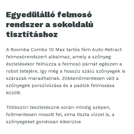
Egyedülálló felmosó
rendszer a sokoldalú
tisztításhoz
A Roomba Combo 10 Max tartós fém Auto-Retract
felmosórendszert alkalmaz, amely a szőnyeg
észlelésekor felhúzza a felmosó párnát egészen a
robot tetejére, így még a hosszú szálú szőnyegek is
szárazak maradhatnak. Zökkenőmentesen vált a
szőnyegek porszívózása és a padlók felmosása
között.
Többszöri tesztelésünk során mindig szépen,
foltmentesen mosott fel, sima tiszta vízzel is, a
szőnyegeket gondosan kikerülve