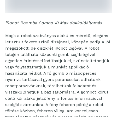
iRobot Roomba Combo 10 Max dokkolóállomás
Maga a robot szabványos alakú és méretű, elegáns
letisztult fekete színű dizájnnal, közepén pedig a jól
megszokott, de diszkrét iRobot logóval. A robot
tetején található központi gomb segítségével
egyetlen érintéssel indíthatjuk el, szüneteltethetjük
vagy folytattathatjuk a munkát applikáció
használata nélkül. A fő gomb 5 másodperces
nyomva tartásával gyors parancsokat adhatunk
robotporszívónknak, törölhetünk feladatot és
visszaküldhetjük a bázisállomásra. A gombot körül
ölelő kör alakú jelzőfény is fontos információval
szolgál számunkra. A fény fehéren pörög a robot
töltése közben, fehéren villog, amikor teljesen