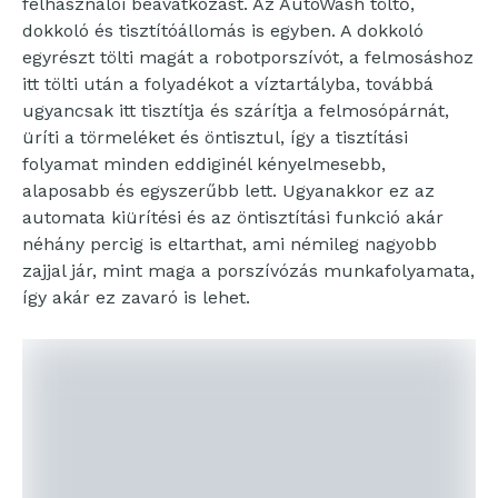
felhasználói beavatkozást. Az AutoWash töltő,
dokkoló és tisztítóállomás is egyben. A dokkoló
egyrészt tölti magát a robotporszívót, a felmosáshoz
itt tölti után a folyadékot a víztartályba, továbbá
ugyancsak itt tisztítja és szárítja a felmosópárnát,
üríti a törmeléket és öntisztul, így a tisztítási
folyamat minden eddiginél kényelmesebb,
alaposabb és egyszerűbb lett. Ugyanakkor ez az
automata kiürítési és az öntisztítási funkció akár
néhány percig is eltarthat, ami némileg nagyobb
zajjal jár, mint maga a porszívózás munkafolyamata,
így akár ez zavaró is lehet.