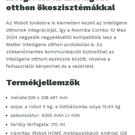
otthon ökoszisztémákkal
Az iRobot továbbra is kiemelten kezeli az intelligens
otthonok integrációját, így a Roomba Combo 10 Max
2024 negyedik negyedévétől kompatibilis lesz a
Matter intelligens otthon protokollal is. Ez
zökkenőmentes kommunikációt biztosíthat az
intelligens otthoni eszközök között, növelve a
felhasználói kényelmet és a vezérlést.
Termékjellemzők
mérete:339 x 338 x87 mm
súlya: a robot 5 kg, a töltőállomás súlya 10,45 kg
akkumulátor: 4200 mAh LI-ION
tartály térfogata: 210 ml
irányítás: iRobot HOME mobilapplikáció: Android, iOS