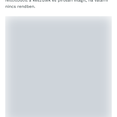
feltöltődött a készülék és pirosan világít, ha valami
nincs rendben.