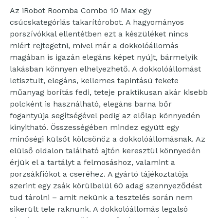
Az iRobot Roomba Combo 10 Max egy
csúcskategóriás takarítórobot. A hagyományos
porszívókkal ellentétben ezt a készüléket nincs
miért rejtegetni, mivel már a dokkolóállomás
magában is igazán elegáns képet nyújt, bármelyik
lakásban könnyen elhelyezhető. A dokkolóállomást
letisztult, elegáns, kellemes tapintású fekete
műanyag borítás fedi, teteje praktikusan akár kisebb
polcként is használható, elegáns barna bőr
fogantyúja segítségével pedig az előlap könnyedén
kinyitható. Összességében mindez együtt egy
minőségi külsőt kölcsönöz a dokkolóállomásnak. Az
elülső oldalon található ajtón keresztül könnyedén
érjük el a tartályt a felmosáshoz, valamint a
porzsákfiókot a cseréhez. A gyártó tájékoztatója
szerint egy zsák körülbelül 60 adag szennyeződést
tud tárolni – amit nekünk a tesztelés során nem
sikerült tele raknunk. A dokkolóállomás legalsó