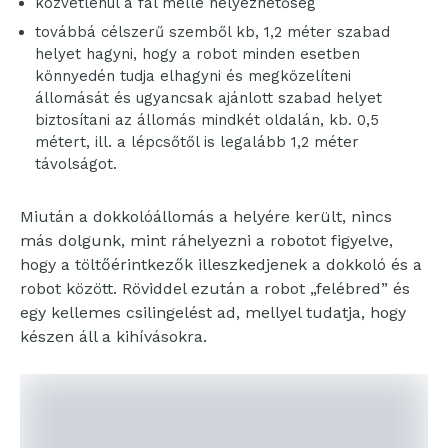
közvetlenül a fal mellé helyezhetőség
továbbá célszerű szemből kb, 1,2 méter szabad
helyet hagyni, hogy a robot minden esetben
könnyedén tudja elhagyni és megközelíteni
állomását és ugyancsak ajánlott szabad helyet
biztosítani az állomás mindkét oldalán, kb. 0,5
métert, ill. a lépcsőtől is legalább 1,2 méter
távolságot.
Miután a dokkolóállomás a helyére került, nincs
más dolgunk, mint ráhelyezni a robotot figyelve,
hogy a töltőérintkezők illeszkedjenek a dokkoló és a
robot között. Röviddel ezután a robot „felébred” és
egy kellemes csilingelést ad, mellyel tudatja, hogy
készen áll a kihívásokra.