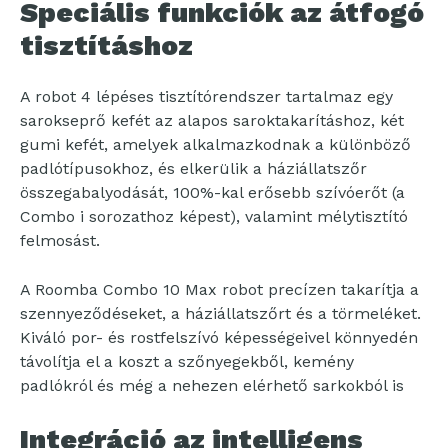
Speciális funkciók az átfogó
tisztításhoz
A robot 4 lépéses tisztítórendszer tartalmaz egy
sarokseprő kefét az alapos saroktakarításhoz, két
gumi kefét, amelyek alkalmazkodnak a különböző
padlótípusokhoz, és elkerülik a háziállatszőr
összegabalyodását, 100%-kal erősebb szívóerőt (a
Combo i sorozathoz képest), valamint mélytisztító
felmosást.
A Roomba Combo 10 Max robot precízen takarítja a
szennyeződéseket, a háziállatszőrt és a törmeléket.
Kiváló por- és rostfelszívó képességeivel könnyedén
távolítja el a koszt a szőnyegekből, kemény
padlókról és még a nehezen elérhető sarkokból is
Integráció az intelligens