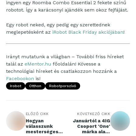
ingyen egy Roomba Combo Essential 2 fekete színű
robotot. Így a karácsonyi ajándék sem okoz fejfájást.
Egy robot neked, egy pedig egy szerettednek
meglepetésként az
iRobot Black Friday akciójában
!
Irányt mutatunk a világban – További friss híreket
talál az
eMentor.hu
főoldalán! Kövesse a
technológiai híreket és csatlakozzon hozzánk a
Facebookon
is!
Irobot
Otthon
Robotporszívó
ELŐZŐ CIKK
KÖVETKEZŐ CIKK
Hogyan
Januártól a 4iG
válasszunk
Csoport 'One'
mesterséges
márka alatt