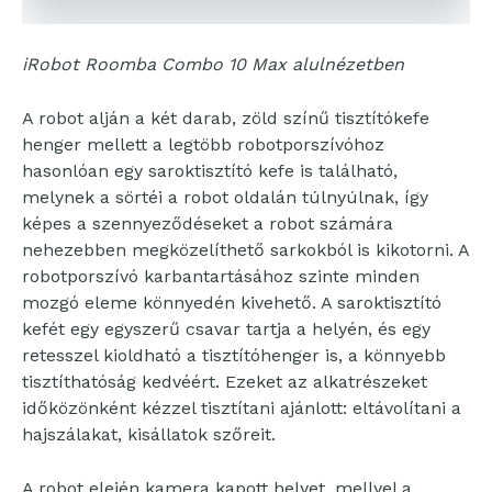
iRobot Roomba Combo 10 Max alulnézetben
A robot alján a két darab, zöld színű tisztítókefe
henger mellett a legtöbb robotporszívóhoz
hasonlóan egy saroktisztító kefe is található,
melynek a sörtéi a robot oldalán túlnyúlnak, így
képes a szennyeződéseket a robot számára
nehezebben megközelíthető sarkokból is kikotorni. A
robotporszívó karbantartásához szinte minden
mozgó eleme könnyedén kivehető. A saroktisztító
kefét egy egyszerű csavar tartja a helyén, és egy
retesszel kioldható a tisztítóhenger is, a könnyebb
tisztíthatóság kedvéért. Ezeket az alkatrészeket
időközönként kézzel tisztítani ajánlott: eltávolítani a
hajszálakat, kisállatok szőreit.
A robot elején kamera kapott helyet, mellyel a