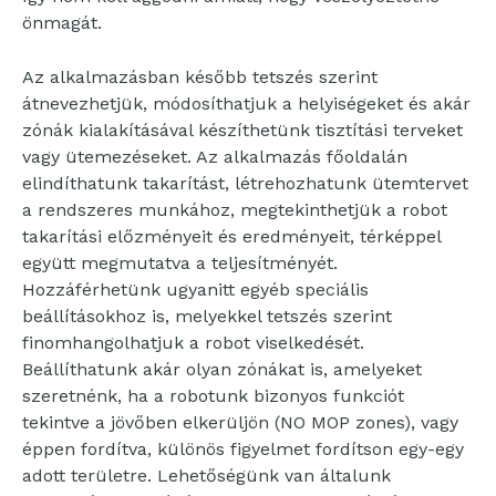
önmagát.
Az alkalmazásban később tetszés szerint
átnevezhetjük, módosíthatjuk a helyiségeket és akár
zónák kialakításával készíthetünk tisztítási terveket
vagy ütemezéseket. Az alkalmazás főoldalán
elindíthatunk takarítást, létrehozhatunk ütemtervet
a rendszeres munkához, megtekinthetjük a robot
takarítási előzményeit és eredményeit, térképpel
együtt megmutatva a teljesítményét.
Hozzáférhetünk ugyanitt egyéb speciális
beállításokhoz is, melyekkel tetszés szerint
finomhangolhatjuk a robot viselkedését.
Beállíthatunk akár olyan zónákat is, amelyeket
szeretnénk, ha a robotunk bizonyos funkciót
tekintve a jövőben elkerüljön (NO MOP zones), vagy
éppen fordítva, különös figyelmet fordítson egy-egy
adott területre. Lehetőségünk van általunk