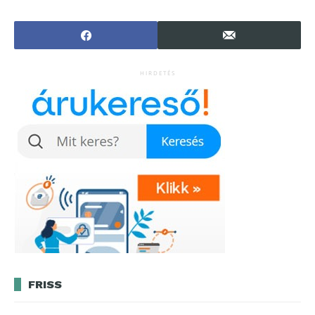
intelligenciát
egyesíti
okosan?
távközlési
kereskedelmi
szolgáltatásait
HIRDETÉS
FRISS