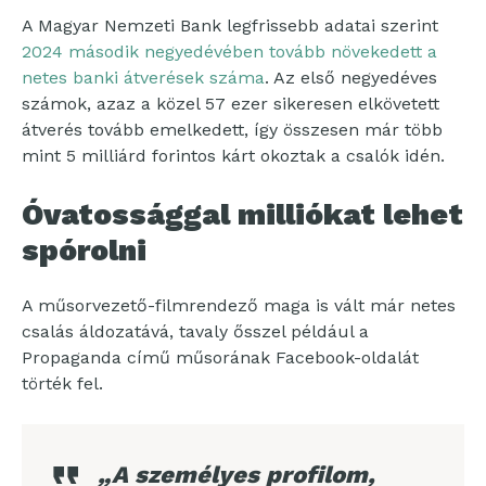
A Magyar Nemzeti Bank legfrissebb adatai szerint
2024 második negyedévében tovább növekedett a
netes banki átverések száma
. Az első negyedéves
számok, azaz a közel 57 ezer sikeresen elkövetett
átverés tovább emelkedett, így összesen már több
mint 5 milliárd forintos kárt okoztak a csalók idén.
Óvatossággal milliókat lehet
spórolni
A műsorvezető-filmrendező maga is vált már netes
csalás áldozatává, tavaly ősszel például a
Propaganda című műsorának Facebook-oldalát
törték fel.
„A személyes profilom,