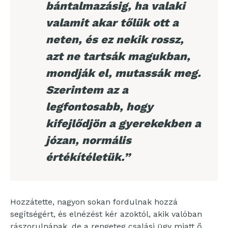
bántalmazásig, ha valaki
valamit akar tőlük ott a
neten, és ez nekik rossz,
azt ne tartsák magukban,
mondják el, mutassák meg.
Szerintem az a
legfontosabb, hogy
kifejlődjön a gyerekekben a
józan, normális
értékítéletük.”
Hozzátette, nagyon sokan fordulnak hozzá
segítségért, és elnézést kér azoktól, akik valóban
rászorulnának, de a rengeteg csalási ügy miatt ő