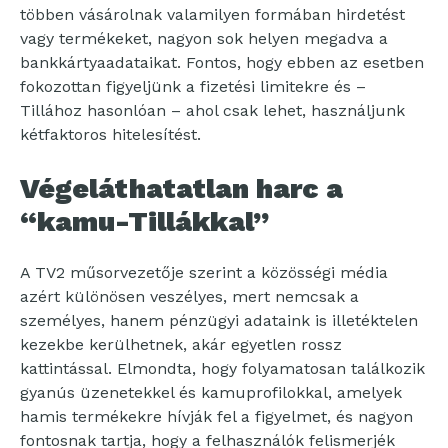
többen vásárolnak valamilyen formában hirdetést
vagy termékeket, nagyon sok helyen megadva a
bankkártyaadataikat. Fontos, hogy ebben az esetben
fokozottan figyeljünk a fizetési limitekre és –
Tillához hasonlóan – ahol csak lehet, használjunk
kétfaktoros hitelesítést.
Végeláthatatlan harc a
“kamu-Tillákkal”
A TV2 műsorvezetője szerint a közösségi média
azért különösen veszélyes, mert nemcsak a
személyes, hanem pénzügyi adataink is illetéktelen
kezekbe kerülhetnek, akár egyetlen rossz
kattintással. Elmondta, hogy folyamatosan találkozik
gyanús üzenetekkel és kamuprofilokkal, amelyek
hamis termékekre hívják fel a figyelmet, és nagyon
fontosnak tartja, hogy a felhasználók felismerjék