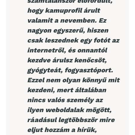
számtalanszor előfordult,
hogy kamuprofil árult
valamit a nevemben. Ez
nagyon egyszerű, hiszen
csak leszednek egy fotót az
internetről, és onnantól
kezdve árulsz kenőcsöt,
gyógyteát, fogyasztóport.
Ezzel nem olyan könnyű mit
kezdeni, mert általában
nincs valós személy az
ilyen weboldalak mögött,
ráadásul legtöbbször mire
eljut hozzám a hírük,