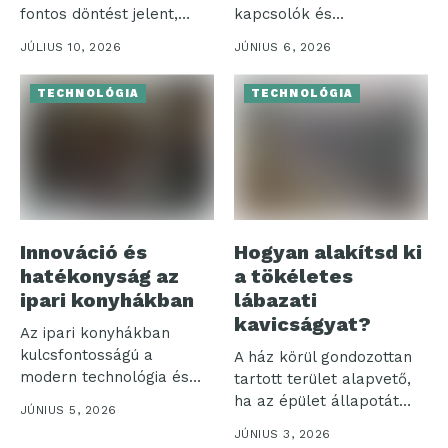
fontos döntést jelent,
kapcsolók és
különösen, amikor a...
szerelvények különösen
JÚLIUS 10, 2026
JÚNIUS 6, 2026
jelentős...
TECHNOLÓGIA
TECHNOLÓGIA
Innováció és
Hogyan alakítsd ki
hatékonyság az
a tökéletes
ipari konyhákban
lábazati
kavicságyat?
Az ipari konyhákban
kulcsfontosságú a
A ház körül gondozottan
modern technológia és
tartott terület alapvető,
hatékonyság
ha az épület állapotát
JÚNIUS 5, 2026
összehangolása. Ezek a...
hosszú...
JÚNIUS 3, 2026