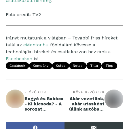
csatlakozott nemrég
.
Fotó credit: TV2
Irányt mutatunk a világban – További friss híreket
talál az
eMentor.hu
főoldalán! Kövesse a
technológiai híreket és csatlakozzon hozzánk a
Facebookon
is!
Csalások
Kampány
Kulcs
Netes
Tilla
Tipp
ELŐZŐ CIKK
KÖVETKEZŐ CIKK
Bogyó és Babóca
Akár vezetünk,
- Ki kicsoda? - A
akár utasként
sorozat
ülünk autóba, a
szereplői a
csúszós utaktól
természetben
félünk leginkább