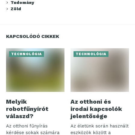
Tudomány
Zöld
KAPCSOLÓDÓ CIKKEK
TECHNOLÓGIA
TECHNOLÓGIA
Melyik
Az otthoni és
robotfűnyírót
irodai kapcsolók
válaszd?
jelentősége
Az otthoni fűnyírás
Az életünk során használt
kérdése sokak számára
eszközök között a