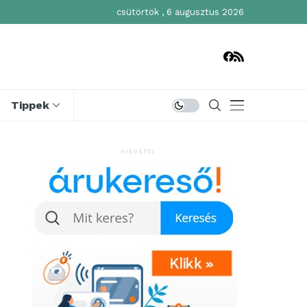
csütörtök , 6 augusztus 2026
Tippek
HIRDETÉS