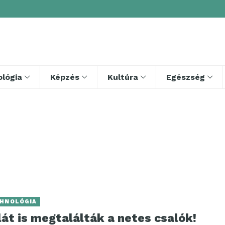
lógia
Képzés
Kultúra
Egészség
HNOLÓGIA
lát is megtalálták a netes csalók!