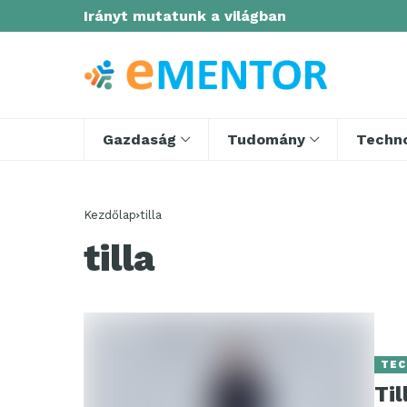
Irányt mutatunk a világban
Gazdaság
Tudomány
Techno
Kezdőlap
tilla
tilla
TEC
Til