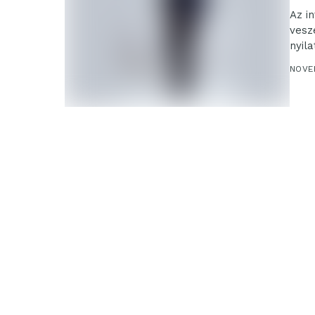
Az i
veszé
nyil
NOVE