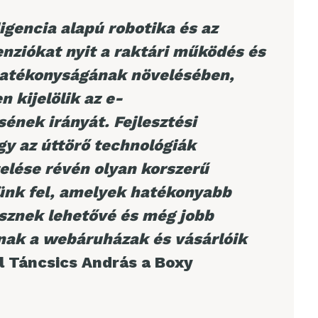
igencia alapú robotika és az
nziókat nyit a raktári működés és
 hatékonyságának növelésében,
 kijelölik az e-
ének irányát. Fejlesztési
gy az úttörő technológiák
elése révén olyan korszerű
ünk fel, amelyek hatékonyabb
sznek lehetővé és még jobb
anak a webáruházak és vásárlóik
l Táncsics András a Boxy