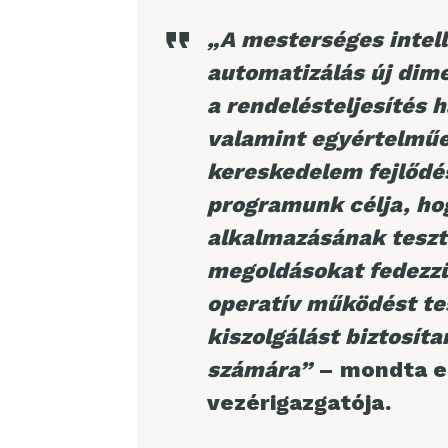
„A mesterséges intell
automatizálás új dime
a rendelésteljesítés
valamint egyértelműen
kereskedelem fejlődés
programunk célja, ho
alkalmazásának teszt
megoldásokat fedezz
operatív működést te
kiszolgálást biztosít
számára”
– mondta e
vezérigazgatója.