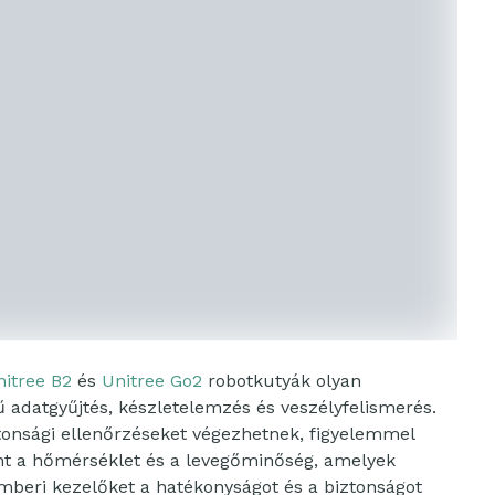
nitree B2
és
Unitree Go2
robotkutyák olyan
ejű adatgyűjtés, készletelemzés és veszélyfelismerés.
ztonsági ellenőrzéseket végezhetnek, figyelemmel
int a hőmérséklet és a levegőminőség, amelyek
emberi kezelőket a hatékonyságot és a biztonságot