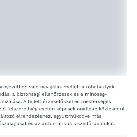
örnyezetben való navigálás mellett a robotkutyák
kodás, a biztonsági ellenőrzések és a minőség-
alizálása. A fejlett érzékelőkkel és mesterséges
lő felszereltség esetén képesek önállóan közlekedni
 változó elrendezéshez, együttműködve más
ítószalagokat és az automatikus kiszedőrobotokat.