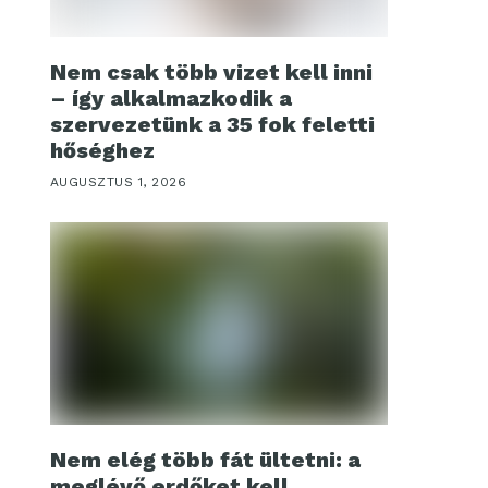
Nem csak több vizet kell inni
– így alkalmazkodik a
szervezetünk a 35 fok feletti
hőséghez
AUGUSZTUS 1, 2026
Nem elég több fát ültetni: a
meglévő erdőket kell