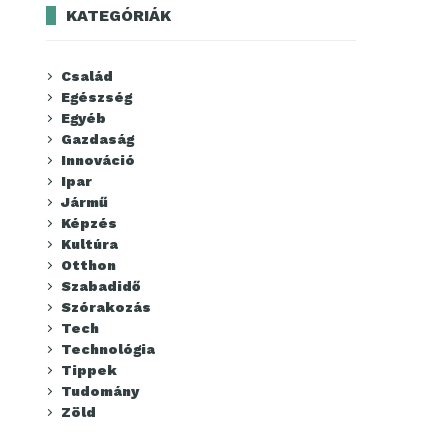
KATEGÓRIÁK
Család
Egészség
Egyéb
Gazdaság
Innováció
Ipar
Jármű
Képzés
Kultúra
Otthon
Szabadidő
Szórakozás
Tech
Technológia
Tippek
Tudomány
Zöld