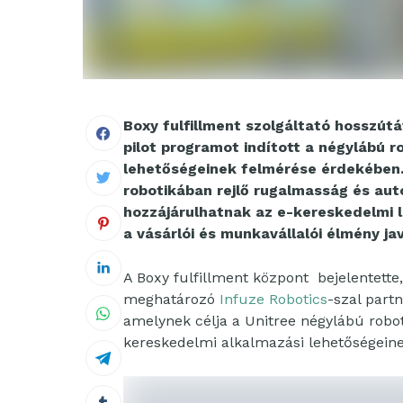
Boxy fulfillment szolgáltató hosszútá
pilot programot indított a négylábú
lehetőségeinek felmérése érdekében. 
robotikában rejlő rugalmasság és aut
hozzájárulhatnak az e-kereskedelmi 
a vásárlói és munkavállalói élmény ja
A Boxy fulfillment központ bejelentette,
meghatározó
Infuze Robotics
-szal part
amelynek célja a Unitree négylábú robo
kereskedelmi alkalmazási lehetőségeine