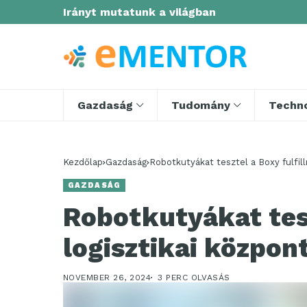
Irányt mutatunk a világban
Gazdaság
Tudomány
Techno
Kezdőlap
Gazdaság
Robotkutyákat tesztel a Boxy fulfil
GAZDASÁG
Robotkutyákat tesz
logisztikai közpon
NOVEMBER 26, 2024
3 PERC OLVASÁS