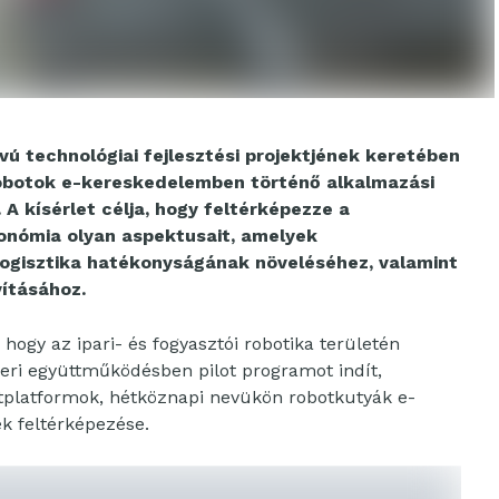
vú technológiai fejlesztési projektjének keretében
 robotok e-kereskedelemben történő alkalmazási
A kísérlet célja, hogy feltérképezze a
onómia olyan aspektusait, amelyek
logisztika hatékonyságának növeléséhez, valamint
vításához.
 hogy az ipari- és fogyasztói robotika területén
neri együttműködésben pilot programot indít,
tplatformok, hétköznapi nevükön robotkutyák e-
k feltérképezése.