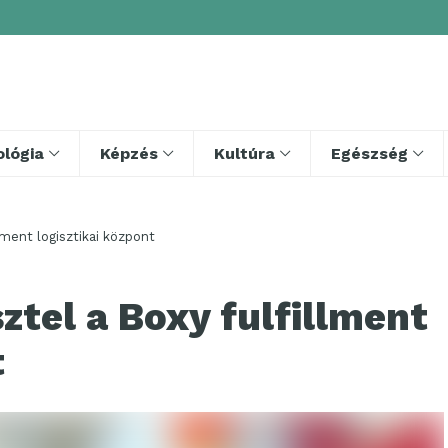
lógia
Képzés
Kultúra
Egészség
lment logisztikai központ
tel a Boxy fulfillment
t