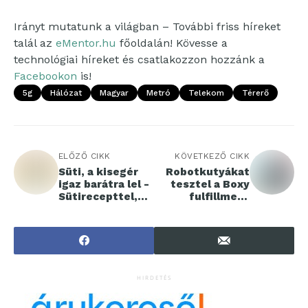
Irányt mutatunk a világban – További friss híreket
talál az
eMentor.hu
főoldalán! Kövesse a
technológiai híreket és csatlakozzon hozzánk a
Facebookon
is!
5g
Hálózat
Magyar
Metró
Telekom
Térerő
ELŐZŐ CIKK
KÖVETKEZŐ CIKK
Süti, a kisegér
Robotkutyákat
igaz barátra lel -
tesztel a Boxy
Sütirecepttel,
fulfillment
játékmelléklette
logisztikai
l
központ
HIRDETÉS