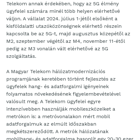
Telekom annak érdekében, hogy az 5G élmény
ügyfelei számára minél több helyen elérhetővé
váljon. A vállalat 2024. július 1-jétől elsőként a
kisföldalatti utazóközönségnek elérhető részein
kapcsolta be az 5G-t, majd augusztus közepétől az
M2, szeptember végétől az M4, november 11-étől
pedig az M3 vonalán vált elérhetővé az 5G
szolgáltatás.
A Magyar Telekom hálózatmodernizációs
programjának keretében történt fejlesztés az
ügyfelek hang- és adatforgalmi igényeinek
folyamatos növekedésének figyelembevételével
valósult meg. A Telekom ügyfelei egyre
intenzívebben használják mobileszközeiket a
metrókon is: a metróvonalakon mért mobil
adatforgalmuk az elmúlt időszakban
megkétszereződött. A metrók hálózatának
mobilhang- és adatforgalma hasonlít egy 20-30 ezer