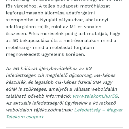
fős városéhoz. A teljes budapesti metróhálózat
legforgalmasabb állomása adatforgalmi
szempontból a Nyugati pályaudvar, ahol annyi
adatforgalom zajlik, mint az M1-es vonalon
összesen. Friss méréseink pedig azt mutatják, hogy
az 5G bekapcsolása óta a metróvonalakon mind a
mobilhang- mind a mobiladat forgalom
megnövekedett ügyfeleink körében.
Az 5G hálózat igénybevételéhez az 5G
lefedettségen túl megfelelő díjcsomag, 5G-képes
készülék, és legalább 4G-képes fizikai SIM vagy
eSIM is szükséges, amelyről a vállalat weboldalán
található bővebb információ:
www.telekom.hu/5G
.
Az aktuális lefedettségről ügyfeleink a következő
weboldalon tájékozódhatnak:
Lefedettség – Magyar
Telekom csoport