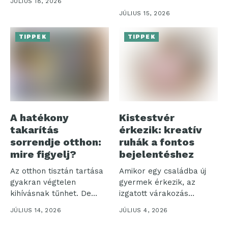
JÚLIUS 18, 2026
szénsavas italok iránti
JÚLIUS 15, 2026
igény,...
TIPPEK
TIPPEK
A hatékony
Kistestvér
takarítás
érkezik: kreatív
sorrendje otthon:
ruhák a fontos
mire figyelj?
bejelentéshez
Az otthon tisztán tartása
Amikor egy családba új
gyakran végtelen
gyermek érkezik, az
kihívásnak tűnhet. De
izgatott várakozás
vajon miért olyan...
időszaka veszi kezdetét....
JÚLIUS 14, 2026
JÚLIUS 4, 2026