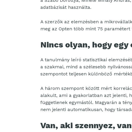
a Szabó Dorottya, Mihele Mihály András,
adatbázisát használta.
A szerzők az elemzésben a mikrovállalko
meg az Opten több mint 75 paramétert 
Nincs olyan, hogy egy 
A tanulmány leíró statisztikai elemzésé
a szakmai, mind a szélesebb nyilvánoss
szempontot teljesen különböző mérték
A három szempont között mért korreláció
alakult, ami a gyakorlatban azt jelenti, 
függetlenek egymástól. Magyarán a tény,
nem jelenti automatikusan, hogy társada
Van, aki szennyez, van