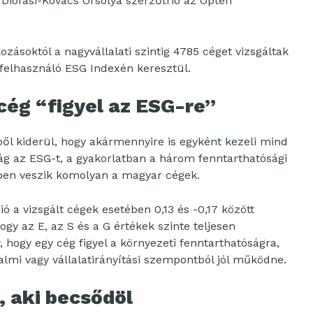
 Diófási-Kovács Orsolya szerzőtrió az Opten
zásoktól a nagyvállalati szintig 4785 céget vizsgáltak
felhasználó ESG Indexén keresztül.
cég “figyel az ESG-re”
ből kiderül, hogy akármennyire is egyként kezeli mind
ág az ESG-t, a gyakorlatban a három fenntarthatósági
ben veszik komolyan a magyar cégek.
 a vizsgált cégek esetében 0,13 és -0,17 között
hogy az E, az S és a G értékek szinte teljesen
 hogy egy cég figyel a környezeti fenntarthatóságra,
lmi vagy vállalatirányítási szempontból jól működne.
, aki becsődöl