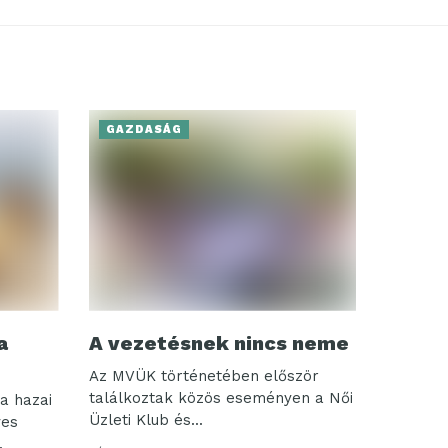
GAZDASÁG
a
A vezetésnek nincs neme
Az MVÜK történetében először
találkoztak közös eseményen a Női
a hazai
Üzleti Klub és...
ves
.