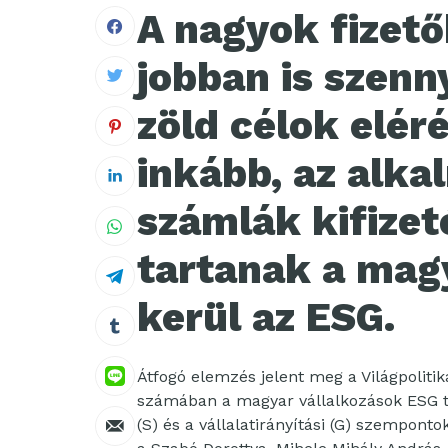
A nagyok fizet
jobban is szenn
zöld célok elé
inkább, az alka
számlák kifizet
tartanak a mag
kerül az ESG.
Átfogó elemzés jelent meg a Világpoliti
számában a magyar vállalkozások ESG te
(S) és a vállalatirányítási (G) szempon