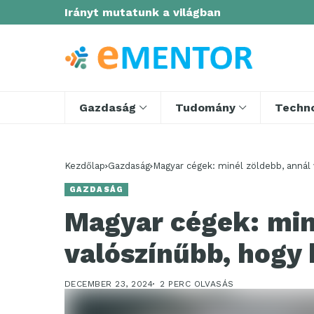
Irányt mutatunk a világban
Gazdaság
Tudomány
Techno
Kezdőlap
Gazdaság
Magyar cégek: minél zöldebb, annál
GAZDASÁG
Magyar cégek: min
valószínűbb, hogy
DECEMBER 23, 2024
2 PERC OLVASÁS