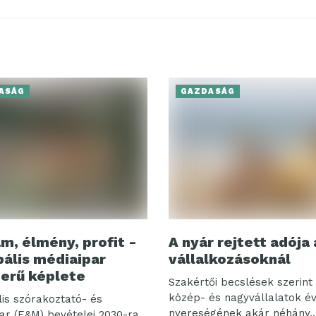
ASÁG
GAZDASÁG
m, élmény, profit -
A nyár rejtett adója 
bális médiaipar
vállalkozásoknál
erű képlete
Szakértői becslések szerint 
közép- és nagyvállalatok é
lis szórakoztató- és
nyereségének akár néhány..
ar (E&M) bevételei 2030-ra