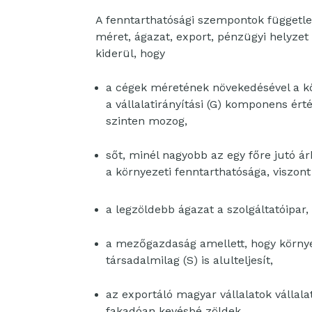
A fenntarthatósági szempontok függetl
méret, ágazat, export, pénzügyi helyzet 
kiderül, hogy
a cégek méretének növekedésével a k
a vállalatirányítási (G) komponens ér
szinten mozog,
sőt, minél nagyobb az egy főre jutó á
a környezeti fenntarthatósága, viszont 
a legzöldebb ágazat a szolgáltatóipar,
a mezőgazdaság amellett, hogy környe
társadalmilag (S) is alulteljesít,
az exportáló magyar vállalatok vállal
fakadóan kevésbé zöldek,