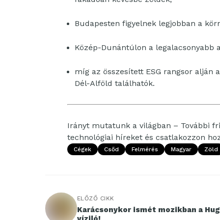
Budapesten figyelnek legjobban a körn
Közép-Dunántúlon a legalacsonyabb a 
míg az összesített ESG rangsor alján 
Dél-Alföld találhatók.
Irányt mutatunk a világban – További fri
technológiai híreket és csatlakozzon h
Cégek
Csőd
Felmérés
Magyar
Zöld
ELŐZŐ CIKK
Karácsonykor ismét mozikban a Hug
víziló!