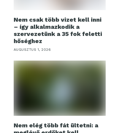
Nem csak több vizet kell inni
– így alkalmazkodik a
szervezetünk a 35 fok feletti
hőséghez
AUGUSZTUS 1, 2026
Nem elég több fát ültetni: a
meglévő erdőket kell