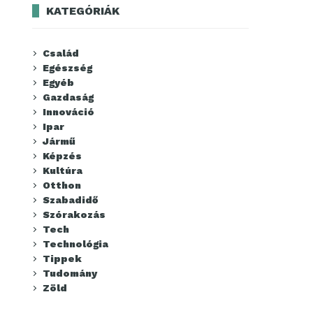
KATEGÓRIÁK
Család
Egészség
Egyéb
Gazdaság
Innováció
Ipar
Jármű
Képzés
Kultúra
Otthon
Szabadidő
Szórakozás
Tech
Technológia
Tippek
Tudomány
Zöld