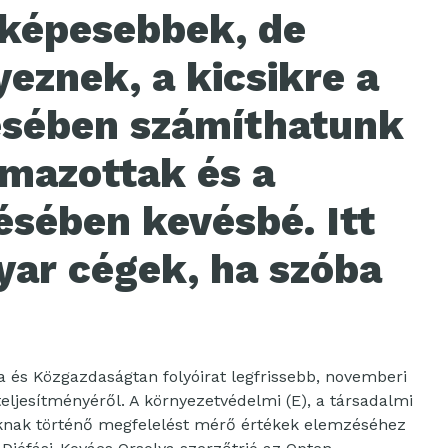
őképesebbek, de
yeznek, a kicsikre a
résében számíthatunk
lmazottak és a
ésében kevésbé. Itt
yar cégek, ha szóba
ka és Közgazdaságtan folyóirat legfrissebb, novemberi
ljesítményéről. A környezetvédelmi (E), a társadalmi
toknak történő megfelelést mérő értékek elemzéséhez