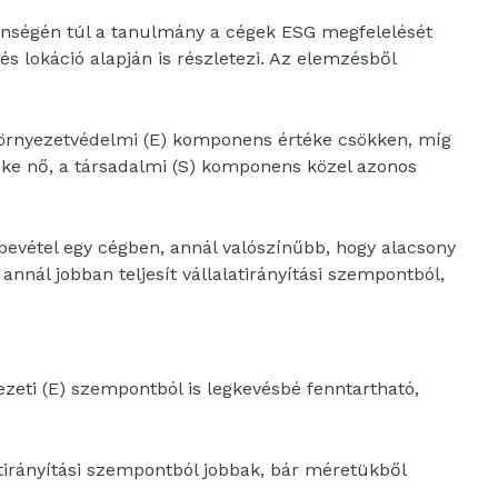
enségén túl a tanulmány a cégek ESG megfelelését
és lokáció alapján is részletezi. Az elemzésből
örnyezetvédelmi (E) komponens értéke csökken, míg
téke nő, a társadalmi (S) komponens közel azonos
rbevétel egy cégben, annál valószínűbb, hogy alacsony
annál jobban teljesít vállalatirányítási szempontból,
zeti (E) szempontból is legkevésbé fenntartható,
atirányítási szempontból jobbak, bár méretükből