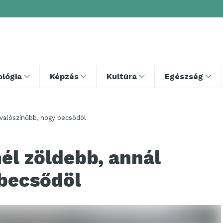
lógia
Képzés
Kultúra
Egészség
 valószínűbb, hogy becsődöl
él zöldebb, annál
 becsődöl