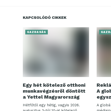
KAPCSOLÓDÓ CIKKEK
GAZDASÁG
GAZD
Egy hét kötelező otthoni
Reklá
munkavégzésről döntött
A glo
a Yettel Magyarország
egysz
Hétfőtől egy hétig, vagyis 2026.
A globá
augusztus 3-tól 10-ig kötelező
médiaip