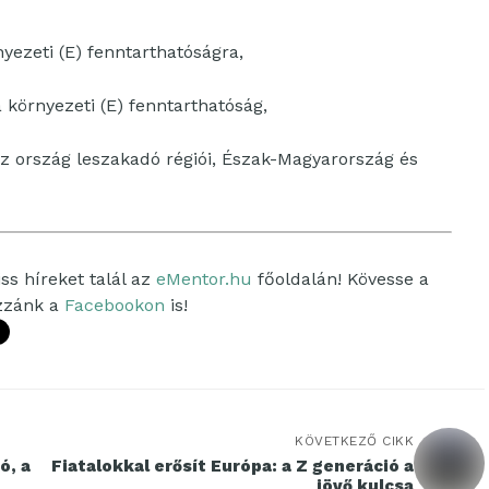
yezeti (E) fenntarthatóságra,
környezeti (E) fenntarthatóság,
az ország leszakadó régiói, Észak-Magyarország és
ss híreket talál az
eMentor.hu
főoldalán! Kövesse a
ozzánk a
Facebookon
is!
KÖVETKEZŐ CIKK
ó, a
Fiatalokkal erősít Európa: a Z generáció a
jövő kulcsa