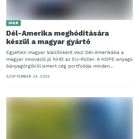
IPAR
Dél-Amerika meghódítására
készül a magyar gyártó
Egyetlen magyar kiállítóként viszi Dél-Amerikába a
magyar innováció jó hírét az EU-Roller. A HDPE-anyagú
bányagörgőiről ismert cég portfoliója minden
tekintetben előrelépést jelent az...
SZEPTEMBER 25, 2025