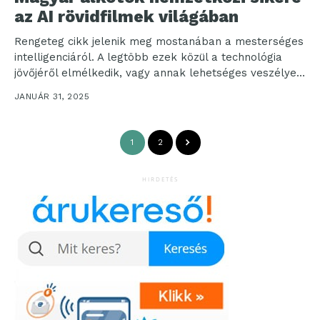
az AI rövidfilmek világában
Rengeteg cikk jelenik meg mostanában a mesterséges
intelligenciáról. A legtöbb ezek közül a technológia
jövőjéről elmélkedik, vagy annak lehetséges veszélyeit
elemzi. Azonban ritkábban...
JANUÁR 31, 2025
1
2
HIRDETÉS