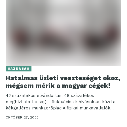
GAZDASÁG
Hatalmas üzleti veszteséget okoz,
mégsem mérik a magyar cégek!
42 százalékos elvándorlás, 48 százalékos
megbízhatatlanság – fluktuációs kihívásokkal küzd a
kékgalléros munkaerőpiac A fizikai munkavállalók
toborzása és megtartása egyre összetettebb
OKTÓBER 27, 2025
feladattá válik...