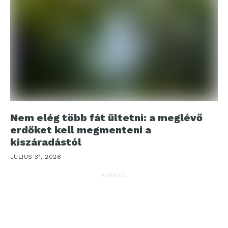
Nem elég több fát ültetni: a meglévő
erdőket kell megmenteni a
kiszáradástól
JÚLIUS 31, 2026
HIRDETÉS