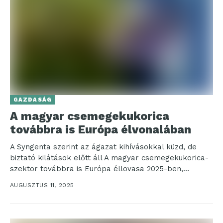
GAZDASÁG
A magyar csemegekukorica
továbbra is Európa élvonalában
A Syngenta szerint az ágazat kihívásokkal küzd, de
biztató kilátások előtt áll A magyar csemegekukorica-
szektor továbbra is Európa éllovasa 2025-ben,
megelőzve Franciaországot. Az...
AUGUSZTUS 11, 2025