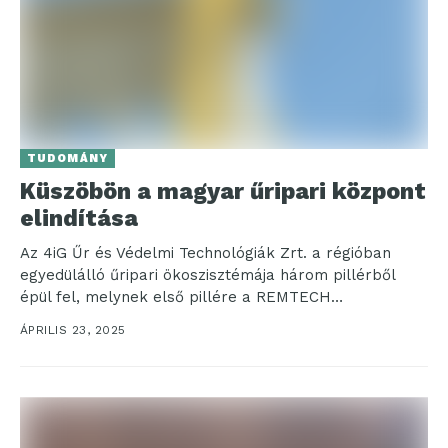
TUDOMÁNY
Küszöbön a magyar űripari központ
elindítása
Az 4iG Űr és Védelmi Technológiák Zrt. a régióban
egyedülálló űripari ökoszisztémája három pillérből
épül fel, melynek első pillére a REMTECH
űrközpontban megvalósuló...
ÁPRILIS 23, 2025