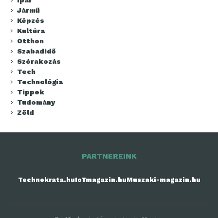
Jármű
Képzés
Kultúra
Otthon
Szabadidő
Szórakozás
Tech
Technológia
Tippek
Tudomány
Zöld
PARTNEREINK
Technokrata.hu
IoTmagazin.hu
Muszaki-magazin.hu