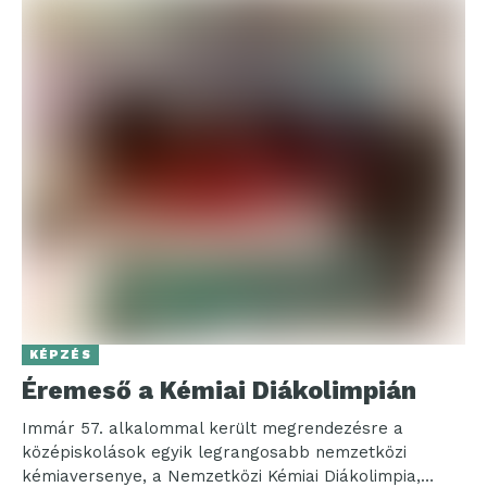
KÉPZÉS
Éremeső a Kémiai Diákolimpián
Immár 57. alkalommal került megrendezésre a
középiskolások egyik legrangosabb nemzetközi
kémiaversenye, a Nemzetközi Kémiai Diákolimpia,