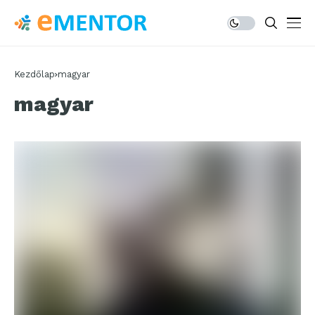
Kezdőlap
magyar
magyar