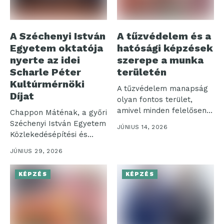
A Széchenyi István
A tűzvédelem és a
Egyetem oktatója
hatósági képzések
nyerte az idei
szerepe a munka
Scharle Péter
területén
Kultúrmérnöki
A tűzvédelem manapság
Díjat
olyan fontos terület,
amivel minden felelősen
Chappon Máténak, a győri
működő vállalkozásnak
Széchenyi István Egyetem
JÚNIUS 14, 2026
foglalkoznia...
Közlekedésépítési és
Vízmérnöki Tanszéke
JÚNIUS 29, 2026
oktatójának...
KÉPZÉS
KÉPZÉS