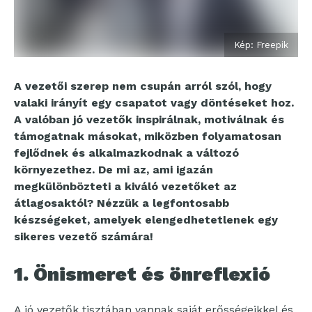
Kép: Freepik
A vezetői szerep nem csupán arról szól, hogy
valaki irányít egy csapatot vagy döntéseket hoz.
A valóban jó vezetők inspirálnak, motiválnak és
támogatnak másokat, miközben folyamatosan
fejlődnek és alkalmazkodnak a változó
környezethez. De mi az, ami igazán
megkülönbözteti a kiváló vezetőket az
átlagosaktól? Nézzük a legfontosabb
készségeket, amelyek elengedhetetlenek egy
sikeres vezető számára!
1. Önismeret és önreflexió
A jó vezetők tisztában vannak saját erősségeikkel és