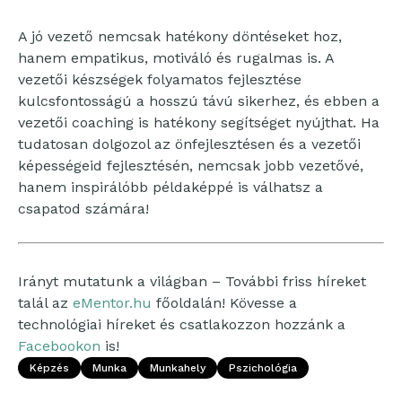
A jó vezető nemcsak hatékony döntéseket hoz,
hanem empatikus, motiváló és rugalmas is. A
vezetői készségek folyamatos fejlesztése
kulcsfontosságú a hosszú távú sikerhez, és ebben a
vezetői coaching is hatékony segítséget nyújthat. Ha
tudatosan dolgozol az önfejlesztésen és a vezetői
képességeid fejlesztésén, nemcsak jobb vezetővé,
hanem inspirálóbb példaképpé is válhatsz a
csapatod számára!
Irányt mutatunk a világban – További friss híreket
talál az
eMentor.hu
főoldalán! Kövesse a
technológiai híreket és csatlakozzon hozzánk a
Facebookon
is!
Képzés
Munka
Munkahely
Pszichológia