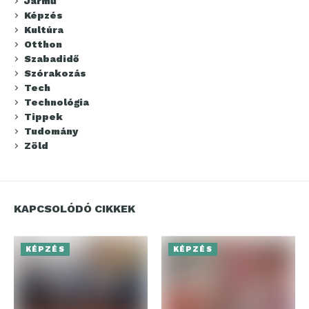
Jármű
Képzés
Kultúra
Otthon
Szabadidő
Szórakozás
Tech
Technológia
Tippek
Tudomány
Zöld
KAPCSOLÓDÓ CIKKEK
KÉPZÉS
KÉPZÉS