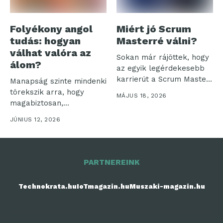
Folyékony angol
Miért jó Scrum
tudás: hogyan
Masterré válni?
válhat valóra az
Sokan már rájöttek, hogy
álom?
az egyik legérdekesebb
karrierút a Scrum Master
Manapság szinte mindenki
szerep...
törekszik arra, hogy
MÁJUS 18, 2026
magabiztosan,
természetesen beszéljen
JÚNIUS 12, 2026
angolul. Azonban
gyakran...
PARTNEREINK
Technokrata.hu
IoTmagazin.hu
Muszaki-magazin.hu