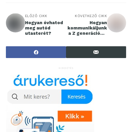
ELŐZŐ CIKK
KÖVETKEZŐ CIKK
Hogyan óvhatod
Hogyan
meg autód
kommunikáljunk
utasterét?
a Z generációval
a
munkahelyeken?
HIRDETÉS