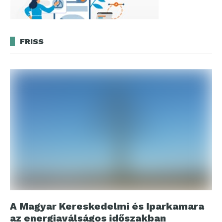
FRISS
A Magyar Kereskedelmi és Iparkamara
az energiaválságos időszakban