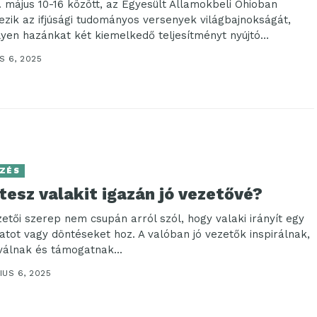
. május 10-16 között, az Egyesült Államokbeli Ohioban
ezik az ifjúsági tudományos versenyek világbajnokságát,
yen hazánkat két kiemelkedő teljesítményt nyújtó
zista, Raposa Bálint...
S 6, 2025
ZÉS
tesz valakit igazán jó vezetővé?
zetői szerep nem csupán arról szól, hogy valaki irányít egy
atot vagy döntéseket hoz. A valóban jó vezetők inspirálnak,
válnak és támogatnak...
IUS 6, 2025