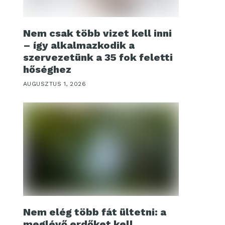
Nem csak több vizet kell inni
– így alkalmazkodik a
szervezetünk a 35 fok feletti
hőséghez
AUGUSZTUS 1, 2026
Nem elég több fát ültetni: a
meglévő erdőket kell