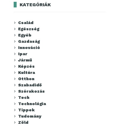
KATEGÓRIÁK
Család
Egészség
Egyéb
Gazdaság
Innováció
Ipar
Jármű
Képzés
Kultúra
Otthon
Szabadidő
Szórakozás
Tech
Technológia
Tippek
Tudomány
Zöld