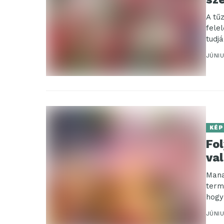
A tű
fele
tudj
és...
JÚNIU
KÉP
Fo
va
Mana
term
hogy
ebbe
JÚNIU