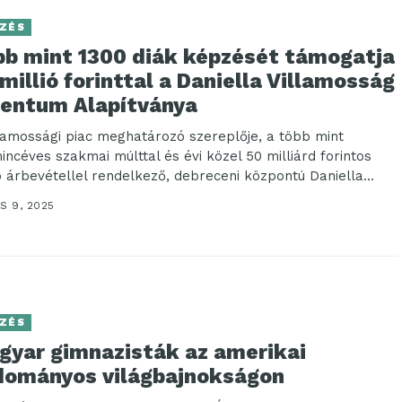
ZÉS
bb mint 1300 diák képzését támogatja
millió forinttal a Daniella Villamosság
lentum Alapítványa
llamossági piac meghatározó szereplője, a több mint
incéves szakmai múlttal és évi közel 50 milliárd forintos
ó árbevétellel rendelkező, debreceni központú Daniella...
S 9, 2025
ZÉS
gyar gimnazisták az amerikai
dományos világbajnokságon