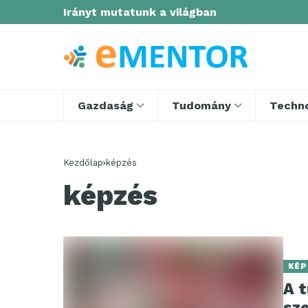
Irányt mutatunk a világban
Gazdaság
Tudomány
Techno
Kezdőlap
képzés
képzés
KÉP
A 
sz