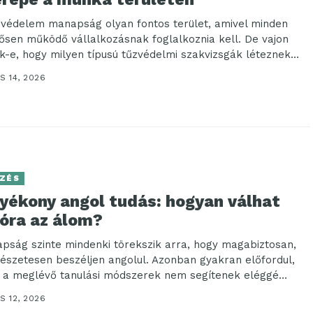
zvédelem manapság olyan fontos terület, amivel minden
lősen működő vállalkozásnak foglalkoznia kell. De vajon
ák-e, hogy milyen típusú tűzvédelmi szakvizsgák léteznek
S 14, 2026
ZÉS
lyékony angol tudás: hogyan válhat
lóra az álom?
pság szinte mindenki törekszik arra, hogy magabiztosan,
észetesen beszéljen angolul. Azonban gyakran előfordul,
 a meglévő tanulási módszerek nem segítenek eléggé
n az...
S 12, 2026