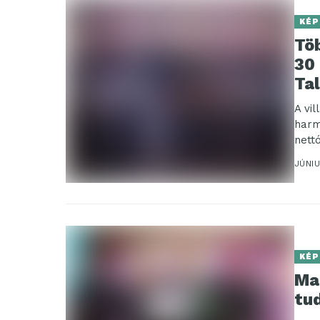
KÉP
Tö
30 
Ta
A vi
harm
nett
JÚNIU
KÉP
Ma
tu