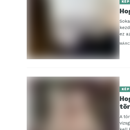
KÉP
Ho
Soka
kezd
ez az
MÁRC
KÉP
Hog
tö
A tö
vizs
kell 