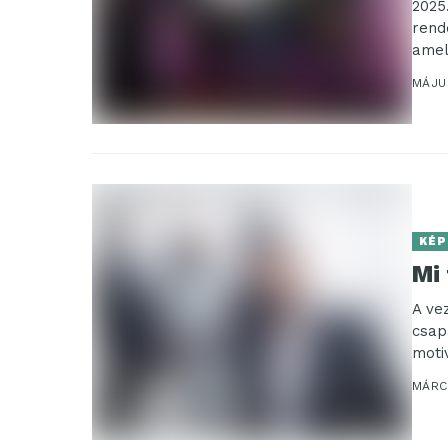
2025
rend
amel
gimna
MÁJU
KÉP
Mi 
A ve
csap
moti
MÁRC