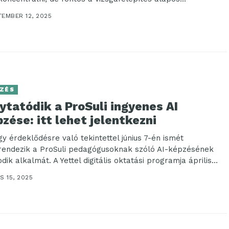
TEMBER 12, 2025
ZÉS
ytatódik a ProSuli ingyenes AI
zése: itt lehet jelentkezni
gy érdeklődésre való tekintettel június 7-én ismét
endezik a ProSuli pedagógusoknak szóló AI-képzésének
ik alkalmát. A Yettel digitális oktatási programja április
n...
S 15, 2025