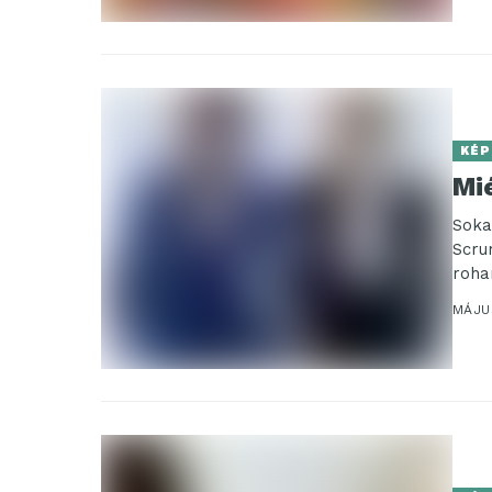
KÉP
Mi
Soka
Scru
roha
MÁJUS