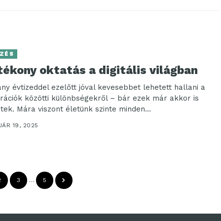
ZÉS
ékony oktatás a digitális világban
ny évtizeddel ezelőtt jóval kevesebbet lehetett hallani a
rációk közötti különbségekről – bár ezek már akkor is
ztek. Mára viszont életünk szinte minden...
ÁR 19, 2025
2
3
…
5