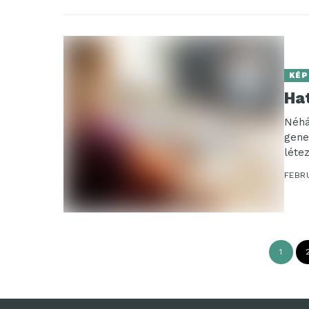
KÉP
Hat
Néhá
gene
léte
FEBRU
1