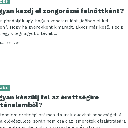
ZÉS
gyan kezdj el zongorázni felnőttként?
n gondolják úgy, hogy a zenetanulást „időben el kell
eni”. Hogy ha gyerekként kimaradt, akkor már késő. Pedig
 egyik legnagyobb tévhit....
IUS 22, 2026
ZÉS
yan készülj fel az érettségire
rténelemből?
rténelem érettségi számos diáknak okozhat nehézséget. A
ga előkészületei során nem csak az ismeretek elsajátítására
koncentrálni, de fontos a vizsgafelépítés alapos...