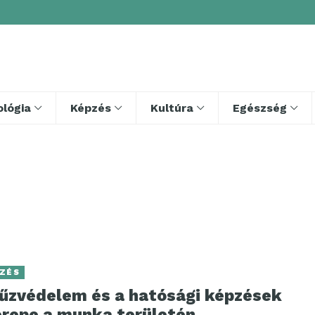
lógia
Képzés
Kultúra
Egészség
ZÉS
tűzvédelem és a hatósági képzések
erepe a munka területén