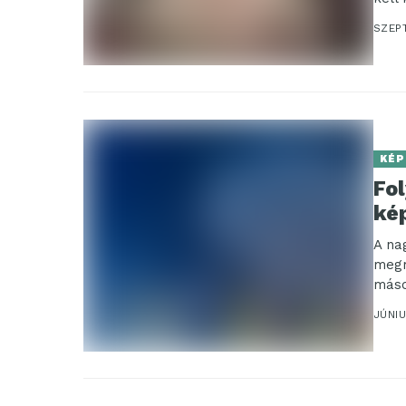
SZEP
KÉP
Fol
kép
A na
megr
másod
elejé
JÚNIU