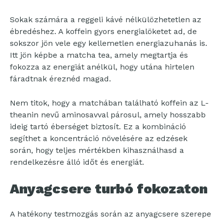
Sokak számára a reggeli kávé nélkülözhetetlen az
ébredéshez. A koffein gyors energialöketet ad, de
sokszor jön vele egy kellemetlen energiazuhanás is.
Itt jön képbe a matcha tea, amely megtartja és
fokozza az energiát anélkül, hogy utána hirtelen
fáradtnak éreznéd magad.
Nem titok, hogy a matchában található koffein az L-
theanin nevű aminosavval párosul, amely hosszabb
ideig tartó éberséget biztosít. Ez a kombináció
segíthet a koncentráció növelésére az edzések
során, hogy teljes mértékben kihasználhasd a
rendelkezésre álló időt és energiát.
Anyagcsere turbó fokozaton
A hatékony testmozgás során az anyagcsere szerepe