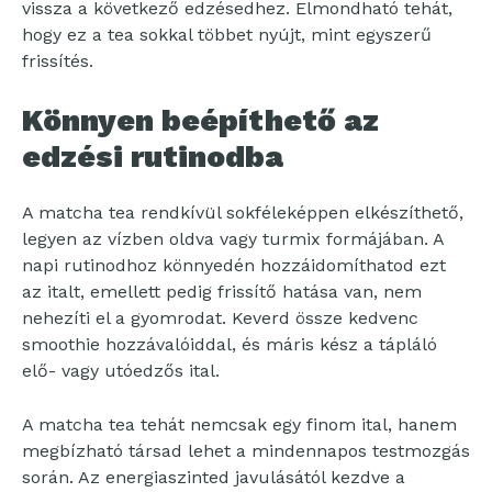
vissza a következő edzésedhez. Elmondható tehát,
hogy ez a tea sokkal többet nyújt, mint egyszerű
frissítés.
Könnyen beépíthető az
edzési rutinodba
A matcha tea rendkívül sokféleképpen elkészíthető,
legyen az vízben oldva vagy turmix formájában. A
napi rutinodhoz könnyedén hozzáidomíthatod ezt
az italt, emellett pedig frissítő hatása van, nem
nehezíti el a gyomrodat. Keverd össze kedvenc
smoothie hozzávalóiddal, és máris kész a tápláló
elő- vagy utóedzős ital.
A matcha tea tehát nemcsak egy finom ital, hanem
megbízható társad lehet a mindennapos testmozgás
során. Az energiaszinted javulásától kezdve a