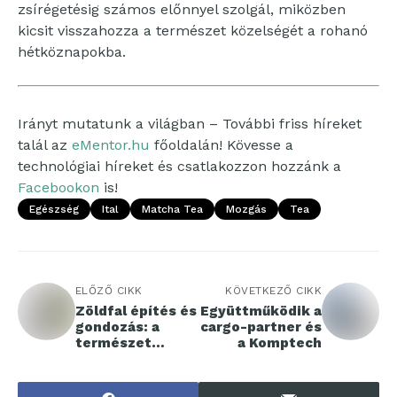
zsírégetésig számos előnnyel szolgál, miközben
kicsit visszahozza a természet közelségét a rohanó
hétköznapokba.
Irányt mutatunk a világban – További friss híreket
talál az
eMentor.hu
főoldalán! Kövesse a
technológiai híreket és csatlakozzon hozzánk a
Facebookon
is!
Egészség
Ital
Matcha Tea
Mozgás
Tea
ELŐZŐ CIKK
KÖVETKEZŐ CIKK
Zöldfal építés és
Együttműködik a
gondozás: a
cargo-partner és
természet
a Komptech
beköltözik
otthonába és
munkahelyére