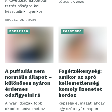
A következő napokban
JÚLIUS 27, 2026
pillére – az...
tartós hőségre kell
készülnünk, ilyenkor
pedig nemcsak a
AUGUSZTUS 1, 2026
komfortérzetünk...
EGÉSZSÉG
EGÉSZSÉG
A puffadás nem
Fogérzékenység:
normális állapot –
amikor az apró
különösen nyáron
kellemetlenség
érdemes
komoly üzenetet
odafigyelni rá
hordoz
A nyári időszak több
Képzelje el magát, ahogy
okból is kedvezhet az
egy szép nyári napon