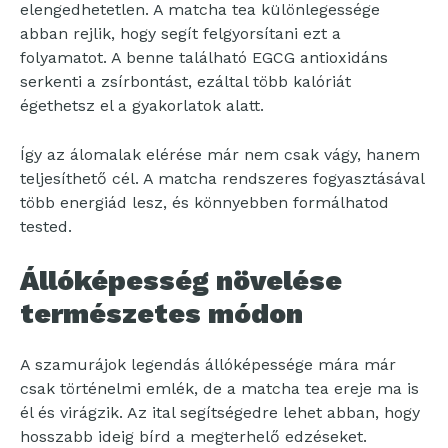
elengedhetetlen. A matcha tea különlegessége
abban rejlik, hogy segít felgyorsítani ezt a
folyamatot. A benne található EGCG antioxidáns
serkenti a zsírbontást, ezáltal több kalóriát
égethetsz el a gyakorlatok alatt.
Így az álomalak elérése már nem csak vágy, hanem
teljesíthető cél. A matcha rendszeres fogyasztásával
több energiád lesz, és könnyebben formálhatod
tested.
Állóképesség növelése
természetes módon
A szamurájok legendás állóképessége mára már
csak történelmi emlék, de a matcha tea ereje ma is
él és virágzik. Az ital segítségedre lehet abban, hogy
hosszabb ideig bírd a megterhelő edzéseket.