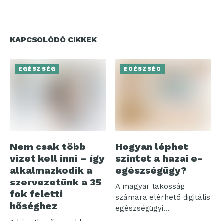
KAPCSOLÓDÓ CIKKEK
EGÉSZSÉG
EGÉSZSÉG
Nem csak több
Hogyan léphet
vizet kell inni – így
szintet a hazai e-
alkalmazkodik a
egészségügy?
szervezetünk a 35
A magyar lakosság
fok feletti
számára elérhető digitális
hőséghez
egészségügyi
ökoszisztéma három