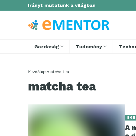
Irányt mutatunk a világban
Gazdaság
Tudomány
Techno
Kezdőlap
matcha tea
matcha tea
EGÉ
A 
a 