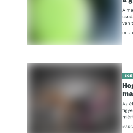
A ma
csod
van 
DECE
EGÉ
Ho
ma
Az é
figy
miér
MÁRC