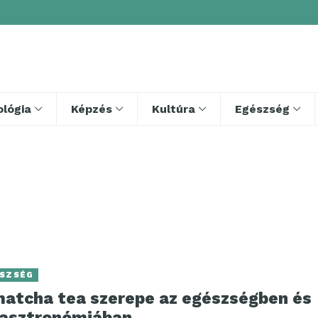
lógia
Képzés
Kultúra
Egészség
SZSÉG
matcha tea szerepe az egészségben és
gasztronómiában