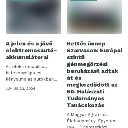
A jelen és a jövő
Kettős ünnep
elektromosautó-
Szarvason: Európai
akkumulátorai
szintű
génmegőrzési
Az elektromobilitás
beruházást adtak
hatékonysága és
át és
kényelme az autókban
megkezdődött az
használt
JÚNIUS 22, 2026
50. Halászati
akkumulátorcsomagokon
Tudományos
áll vagy bukik....
Tanácskozás
A Magyar Agrár- és
Élettudományi Egyetem
(MATE) nemzetközi