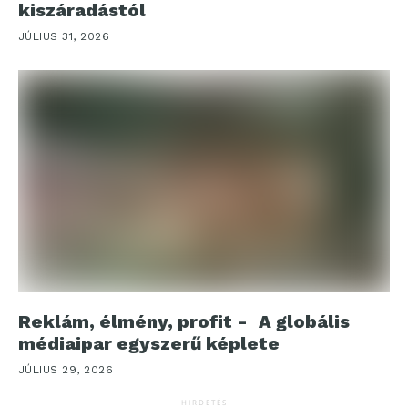
kiszáradástól
JÚLIUS 31, 2026
Reklám, élmény, profit - A globális
médiaipar egyszerű képlete
JÚLIUS 29, 2026
HIRDETÉS