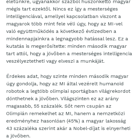
életünkre, ugyanakkor százból huszonkettő magyar
mégis tart ezektől. Nincs ez így a mesterséges
intelligenciával, amellyel kapcsolatban viszont a
magyarok több mint fele véli úgy, hogy az MI-vel
való együttműködés a következő évtizedben a
mindennapjainkra a legnagyobb hatással lesz. Ez a
kutatás is megerősítette: minden második magyar
tart attól, hogy a jövőben a mesterséges intelligencia
veszélyeztetheti vagy elveszi a munkáját.
Érdekes adat, hogy szinte minden második magyar
úgy gondolja, hogy az MI által vezérelt humanoid
robotok a legtöbb olimpiai sportágban világrekordot
dönthetnek a jövőben. Világszinten ez az arány
magasabb, 55 százalék. Sőt nem csupán az
Olimpián remekelhet az MI, hanem a nemzetközi
eredményhez hasonlóan (45%) a magyar lakosság
43 százaléka szerint akár a Nobel-díjat is elnyerheti
a jövőben.