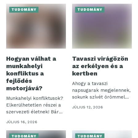
TUDOMÁNY
TUDOMÁNY
Hogyan válhat a
Tavaszi virágözön
munkahelyi
az erkélyen és a
konfliktus a
kertben
fejlődés
Ahogy a tavaszi
motorjává?
napsugarak megjelennek,
sokunk szívét örömmel
Munkahelyi konfliktusok?
tölti el a színes...
Elkerülhetetlen részei a
JÚLIUS 12, 2026
szervezeti életnek! Bár
sokan negatív
JÚLIUS 16, 2026
jelenségként tekintenek...
TUDOMÁNY
TUDOMÁNY