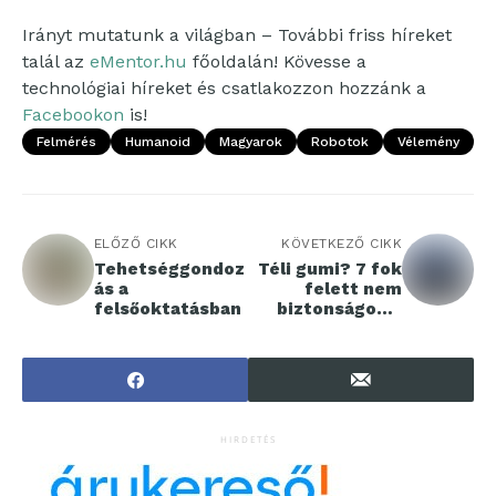
Irányt mutatunk a világban – További friss híreket
talál az
eMentor.hu
főoldalán! Kövesse a
technológiai híreket és csatlakozzon hozzánk a
Facebookon
is!
Felmérés
Humanoid
Magyarok
Robotok
Vélemény
ELŐZŐ CIKK
KÖVETKEZŐ CIKK
Tehetséggondoz
Téli gumi? 7 fok
ás a
felett nem
felsőoktatásban
biztonságos –
figyelmeztet a
Hankook
HIRDETÉS