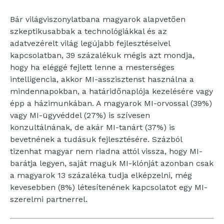
Bár világviszonylatbana magyarok alapvetően
szkeptikusabbak a technológiákkal és az
adatvezérelt világ legújabb fejlesztéseivel
kapcsolatban, 39 százalékuk mégis azt mondja,
hogy ha eléggé fejlett lenne a mesterséges
intelligencia, akkor MI-asszisztenst használna a
mindennapokban, a határidőnaplója kezelésére vagy
épp a házimunkában. A magyarok MI-orvossal (39%)
vagy MI-ügyvéddel (27%) is szívesen
konzultálnának, de akár MI-tanárt (37%) is
bevetnének a tudásuk fejlesztésére. Százból
tizenhat magyar nem riadna attól vissza, hogy MI-
barátja legyen, saját maguk MI-klónját azonban csak
a magyarok 13 százaléka tudja elképzelni, még
kevesebben (8%) létesítenének kapcsolatot egy MI-
szerelmi partnerrel.