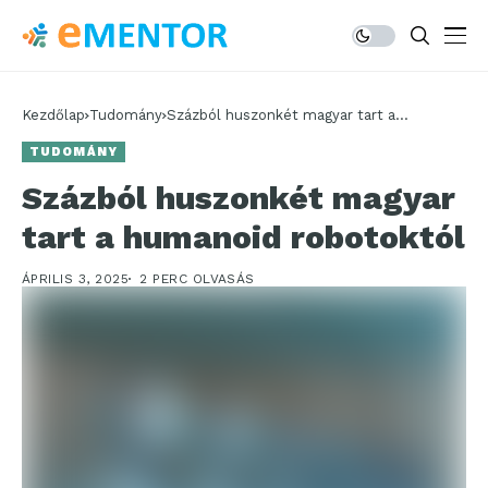
Kezdőlap
Tudomány
Százból huszonkét magyar tart a
humanoid robotoktól
TUDOMÁNY
Százból huszonkét magyar
tart a humanoid robotoktól
ÁPRILIS 3, 2025
2 PERC OLVASÁS