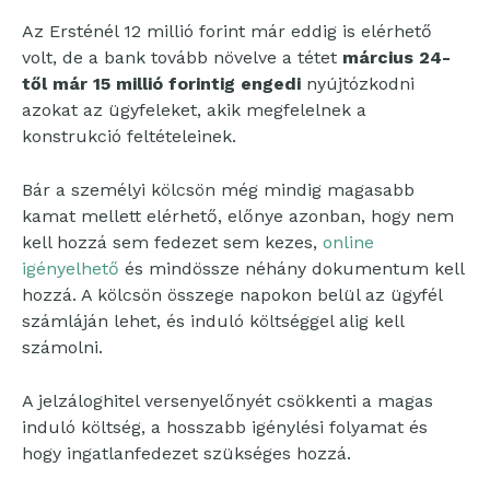
Az Ersténél 12 millió forint már eddig is elérhető
volt, de a bank tovább növelve a tétet
március 24-
től már 15 millió forintig engedi
nyújtózkodni
azokat az ügyfeleket, akik megfelelnek a
konstrukció feltételeinek.
Bár a személyi kölcsön még mindig magasabb
kamat mellett elérhető, előnye azonban, hogy nem
kell hozzá sem fedezet sem kezes,
online
igényelhető
és mindössze néhány dokumentum kell
hozzá. A kölcsön összege napokon belül az ügyfél
számláján lehet, és induló költséggel alig kell
számolni.
A jelzáloghitel versenyelőnyét csökkenti a magas
induló költség, a hosszabb igénylési folyamat és
hogy ingatlanfedezet szükséges hozzá.