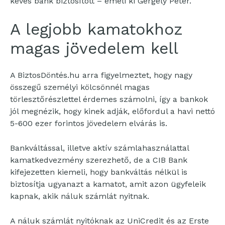
kevés bank biztosított – emeli ki Gergely Péter.
A legjobb kamatokhoz
magas jövedelem kell
A BiztosDöntés.hu arra figyelmeztet, hogy nagy
összegű személyi kölcsönnél magas
törlesztőrészlettel érdemes számolni, így a bankok
jól megnézik, hogy kinek adják, előfordul a havi nettó
5-600 ezer forintos jövedelem elvárás is.
Bankváltással, illetve aktív számlahasználattal
kamatkedvezmény szerezhető, de a CIB Bank
kifejezetten kiemeli, hogy bankváltás nélkül is
biztosítja ugyanazt a kamatot, amit azon ügyfeleik
kapnak, akik náluk számlát nyitnak.
A náluk számlát nyitóknak az UniCredit és az Erste