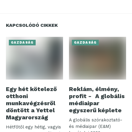
KAPCSOLÓDÓ CIKKEK
GAZDASÁG
GAZDASÁG
Egy hét kötelező
Reklám, élmény,
otthoni
profit - A globális
munkavégzésről
médiaipar
döntött a Yettel
egyszerű képlete
Magyarország
A globális szórakoztató-
és médiaipar (E&M)
Hétfőtől egy hétig, vagyis