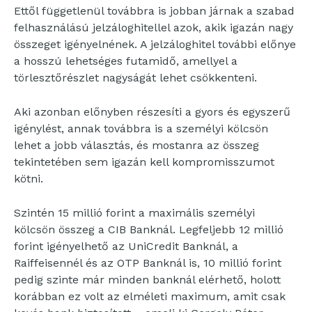
Ettől függetlenül továbbra is jobban járnak a szabad
felhasználású jelzáloghitellel azok, akik igazán nagy
összeget igényelnének. A jelzáloghitel további előnye
a hosszú lehetséges futamidő, amellyel a
törlesztőrészlet nagyságát lehet csökkenteni.
Aki azonban előnyben részesíti a gyors és egyszerű
igénylést, annak továbbra is a személyi kölcsön
lehet a jobb választás, és mostanra az összeg
tekintetében sem igazán kell kompromisszumot
kötni.
Szintén 15 millió forint a maximális személyi
kölcsön összeg a CIB Banknál. Legfeljebb 12 millió
forint igényelhető az UniCredit Banknál, a
Raiffeisennél és az OTP Banknál is, 10 millió forint
pedig szinte már minden banknál elérhető, holott
korábban ez volt az elméleti maximum, amit csak