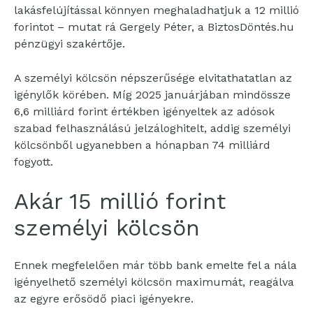
lakásfelújítással könnyen meghaladhatjuk a 12 millió
forintot – mutat rá Gergely Péter, a BiztosDöntés.hu
pénzügyi szakértője.
A személyi kölcsön népszerűsége elvitathatatlan az
igénylők körében. Míg 2025 januárjában mindössze
6,6 milliárd forint értékben igényeltek az adósok
szabad felhasználású jelzáloghitelt, addig személyi
kölcsönből ugyanebben a hónapban 74 milliárd
fogyott.
Akár 15 millió forint
személyi kölcsön
Ennek megfelelően már több bank emelte fel a nála
igényelhető személyi kölcsön maximumát, reagálva
az egyre erősödő piaci igényekre.