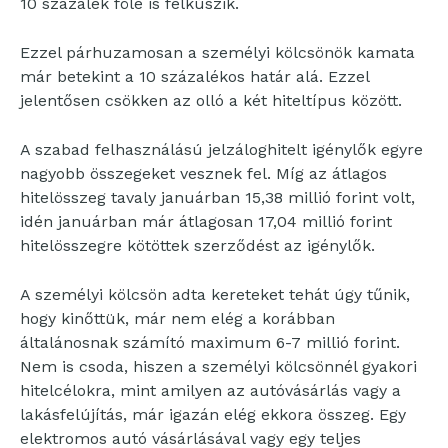
10 százalék fölé is felkúszik.
Ezzel párhuzamosan a személyi kölcsönök kamata
már betekint a 10 százalékos határ alá. Ezzel
jelentősen csökken az olló a két hiteltípus között.
A szabad felhasználású jelzáloghitelt igénylők egyre
nagyobb összegeket vesznek fel. Míg az átlagos
hitelösszeg tavaly januárban 15,38 millió forint volt,
idén januárban már átlagosan 17,04 millió forint
hitelösszegre kötöttek szerződést az igénylők.
A személyi kölcsön adta kereteket tehát úgy tűnik,
hogy kinőttük, már nem elég a korábban
általánosnak számító maximum 6-7 millió forint.
Nem is csoda, hiszen a személyi kölcsönnél gyakori
hitelcélokra, mint amilyen az autóvásárlás vagy a
lakásfelújítás, már igazán elég ekkora összeg. Egy
elektromos autó vásárlásával vagy egy teljes