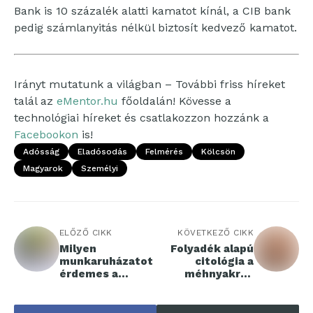
Bank is 10 százalék alatti kamatot kínál, a CIB bank
pedig számlanyitás nélkül biztosít kedvező kamatot.
Irányt mutatunk a világban – További friss híreket
talál az
eMentor.hu
főoldalán! Kövesse a
technológiai híreket és csatlakozzon hozzánk a
Facebookon
is!
Adósság
Eladósodás
Felmérés
Kölcsön
Magyarok
Személyi
ELŐZŐ CIKK
KÖVETKEZŐ CIKK
Milyen
Folyadék alapú
munkaruházatot
citológia a
érdemes a
méhnyakrák
tavaszi
megelőzésére
időszakban
viselni?