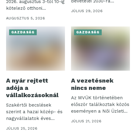
bevételei 2030-ra
2026. augusztus 3-tól 10-ig
elérhetik a 4,2 ezer...
kötelező otthoni
JÚLIUS 29, 2026
munkavégzést rendelt...
AUGUSZTUS 5, 2026
GAZDASÁG
GAZDASÁG
A nyár rejtett
A vezetésnek
adója a
nincs neme
vállalkozásoknál
Az MVÜK történetében
először találkoztak közös
Szakértői becslések
eseményen a Női Üzleti
szerint a hazai közép- és
Klub és...
nagyvállalatok éves
JÚLIUS 21, 2026
nyereségének akár
JÚLIUS 25, 2026
néhány...