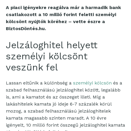
A piaci igényekre reagálva már a harmadik bank
csatlakozott a 10 millió forint feletti személyi
kölcsönt nyújtók köréhez – vette észre a
BiztosDöntés.hu.
Jelzáloghitel helyett
személyi kölcsönt
veszünk fel
Lassan eltűnik a különbség a
személyi kölcsön
és a
szabad felhasználású jelzáloghitel között, legalább
is, ami a kamatot és az összeget illeti. Míg a
lakáshitelek kamata jó ideje 6-7 százalék körül
mozog, a szabad felhasználású jelzáloghitelek
kamata magasabb szinten maradt. A 10 évre
igényelt, 10 millió forint összegű jelzáloghitel kamata