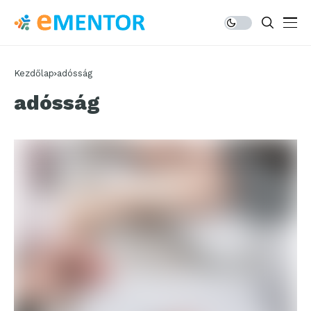
Kezdőlap
adósság
adósság