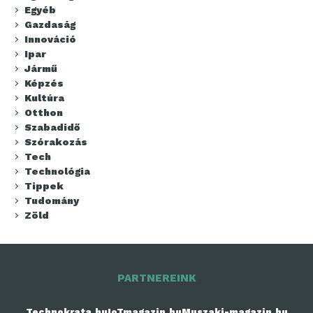
Egyéb
Gazdaság
Innováció
Ipar
Jármű
Képzés
Kultúra
Otthon
Szabadidő
Szórakozás
Tech
Technológia
Tippek
Tudomány
Zöld
PARTNEREINK
Technokrata.hu
IoTmagazin.hu
Muszaki-magazin.hu