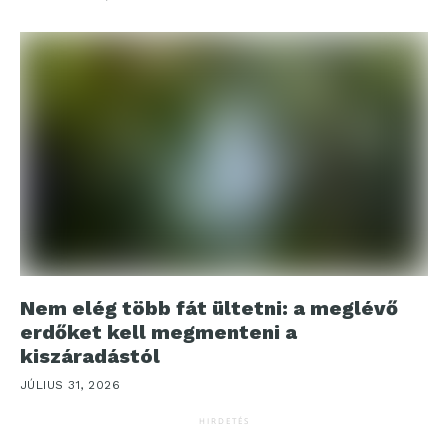
Nem elég több fát ültetni: a meglévő
erdőket kell megmenteni a
kiszáradástól
JÚLIUS 31, 2026
HIRDETÉS