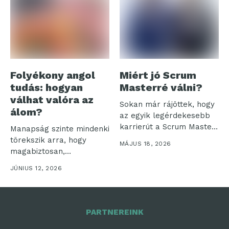
Folyékony angol
Miért jó Scrum
tudás: hogyan
Masterré válni?
válhat valóra az
Sokan már rájöttek, hogy
álom?
az egyik legérdekesebb
karrierút a Scrum Master
Manapság szinte mindenki
szerep...
törekszik arra, hogy
MÁJUS 18, 2026
magabiztosan,
természetesen beszéljen
JÚNIUS 12, 2026
angolul. Azonban
gyakran...
PARTNEREINK