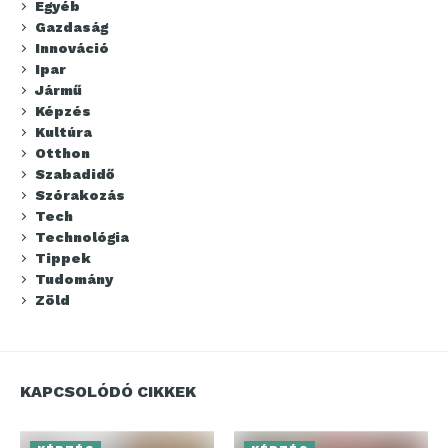
Egyéb
Gazdaság
Innováció
Ipar
Jármű
Képzés
Kultúra
Otthon
Szabadidő
Szórakozás
Tech
Technológia
Tippek
Tudomány
Zöld
KAPCSOLÓDÓ CIKKEK