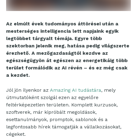
Az elmúlt évek tudományos áttörései után a
mesterséges intelligencia lett napjaink egyik
legtöbbet tárgyalt témája. Egyre több
szektorban jelenik meg, hatása pedig világszerte
érezhető. A mezőgazdaságtól kezdve az
egészségügyön át egészen az energetikáig több
terület formálódik az AI révén – és ez még csak
a kezdet.
Jól jön ilyenkor az
Amazing AI tudástára
, mely
útmutatóként szolgál ezen az egyelőre
feltérképezetlen területen. Komplett kurzusok,
szoftverek, már kipróbált megoldások,
esettanulmányok, promptok, sablonok és a
legfontosabb hírek támogatják a vállalkozásokat,
cégeket.