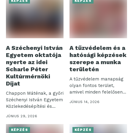
KÉPZÉS
KÉPZÉS
A Széchenyi István
A tűzvédelem és a
Egyetem oktatója
hatósági képzések
nyerte az idei
szerepe a munka
Scharle Péter
területén
Kultúrmérnöki
A tűzvédelem manapság
Díjat
olyan fontos terület,
amivel minden felelősen
Chappon Máténak, a győri
működő vállalkozásnak
Széchenyi István Egyetem
JÚNIUS 14, 2026
foglalkoznia...
Közlekedésépítési és
Vízmérnöki Tanszéke
JÚNIUS 29, 2026
oktatójának...
KÉPZÉS
KÉPZÉS