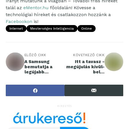
Irányt mutatunk a világban – További friss híreket
talál az
eMentor.hu
főoldalán! Kövesse a
technológiai híreket és csatlakozzon hozzánk a
Facebookon
is!
Internet
Mesterséges Intelligencia
Online
ELŐZŐ CIKK
KÖVETKEZŐ CIKK
A Samsung
Itt a tavasz -
bemutatja a
megújulás kívül-
legújabb
belül
Odyssey gaming
zöldségekkel,
monitorokat
vadnövényekkel
és kirándulással
HIRDETÉS