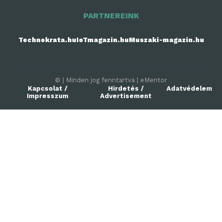
PARTNEREINK
Technokrata.hu
IoTmagazin.hu
Muszaki-magazin.hu
© | Minden jog fenntartva | eMentor
Kapcsolat /
Hirdetés /
Adatvédelem
Impresszum
Advertisement