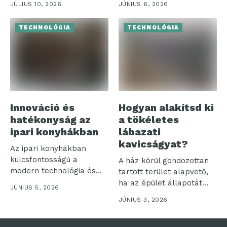
JÚLIUS 10, 2026
JÚNIUS 6, 2026
jelentős...
TECHNOLÓGIA
TECHNOLÓGIA
Innováció és
Hogyan alakítsd ki
hatékonyság az
a tökéletes
ipari konyhákban
lábazati
kavicságyat?
Az ipari konyhákban
kulcsfontosságú a
A ház körül gondozottan
modern technológia és
tartott terület alapvető,
hatékonyság
ha az épület állapotát
JÚNIUS 5, 2026
összehangolása. Ezek a...
hosszú...
JÚNIUS 3, 2026