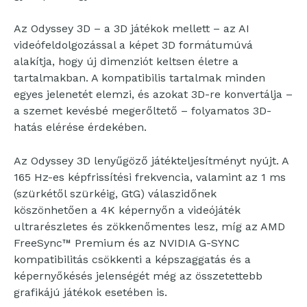
Az Odyssey 3D – a 3D játékok mellett – az AI
videófeldolgozással a képet 3D formátumúvá
alakítja, hogy új dimenziót keltsen életre a
tartalmakban. A kompatibilis tartalmak minden
egyes jelenetét elemzi, és azokat 3D-re konvertálja –
a szemet kevésbé megerőltető – folyamatos 3D-
hatás elérése érdekében.
Az Odyssey 3D lenyűgöző játékteljesítményt nyújt. A
165 Hz-es képfrissítési frekvencia, valamint az 1 ms
(szürkétől szürkéig, GtG) válaszidőnek
köszönhetően a 4K képernyőn a videójáték
ultrarészletes és zökkenőmentes lesz, míg az AMD
FreeSync™ Premium és az NVIDIA G-SYNC
kompatibilitás csökkenti a képszaggatás és a
képernyőkésés jelenségét még az összetettebb
grafikájú játékok esetében is.