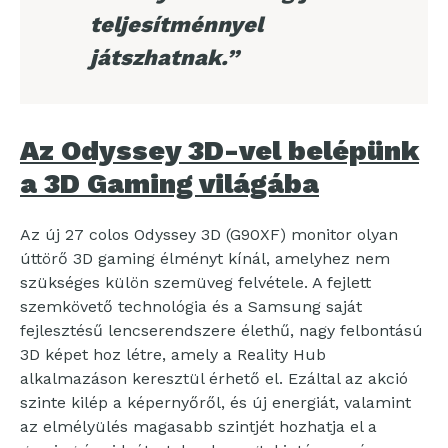
teljesítménnyel
játszhatnak.”
Az Odyssey 3D-vel belépünk
a 3D Gaming világába
Az új 27 colos Odyssey 3D (G90XF) monitor olyan
úttörő 3D gaming élményt kínál, amelyhez nem
szükséges külön szemüveg felvétele. A fejlett
szemkövető technológia és a Samsung saját
fejlesztésű lencserendszere élethű, nagy felbontású
3D képet hoz létre, amely a Reality Hub
alkalmazáson keresztül érhető el. Ezáltal az akció
szinte kilép a képernyőről, és új energiát, valamint
az elmélyülés magasabb szintjét hozhatja el a