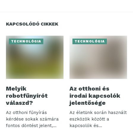
KAPCSOLÓDÓ CIKKEK
TECHNOLÓGIA
TECHNOLÓGIA
Melyik
Az otthoni és
robotfűnyírót
irodai kapcsolók
válaszd?
jelentősége
Az otthoni fűnyírás
Az életünk során használt
kérdése sokak számára
eszközök között a
fontos döntést jelent,
kapcsolók és
különösen, amikor a...
szerelvények különösen