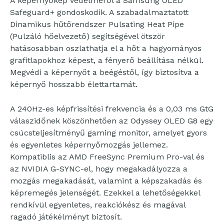
A képernyőkép védelméről a Samsung OLED
Safeguard+ gondoskodik. A szabadalmaztatott
Dinamikus hűtőrendszer Pulsating Heat Pipe
(Pulzáló hőelvezető) segítségével ötször
hatásosabban oszlathatja el a hőt a hagyományos
grafitlapokhoz képest, a fényerő beállítása nélkül.
Megvédi a képernyőt a beégéstől, így biztosítva a
képernyő hosszabb élettartamát.
A 240Hz-es képfrissítési frekvencia és a 0,03 ms GtG
válaszidőnek köszönhetően az Odyssey OLED G8 egy
csúcsteljesítményű gaming monitor, amelyet gyors
és egyenletes képernyőmozgás jellemez.
Kompatiblis az AMD FreeSync Premium Pro-val és
az NVIDIA G-SYNC-el, hogy megakadályozza a
mozgás megakadását, valamint a képszakadás és
képremegés jelenségét. Ezekkel a lehetőségekkel
rendkívül egyenletes, reakciókész és magával
ragadó játékélményt biztosít.