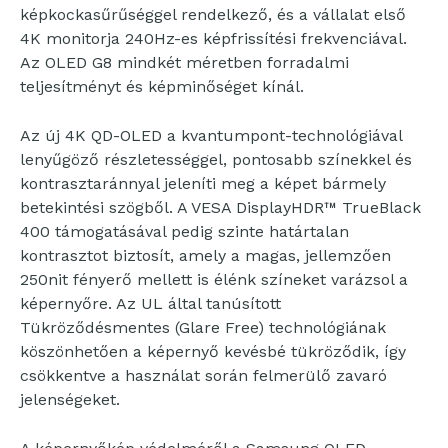
képkockasűrűséggel rendelkező, és a vállalat első
4K monitorja 240Hz-es képfrissítési frekvenciával.
Az OLED G8 mindkét méretben forradalmi
teljesítményt és képminőséget kínál.
Az új 4K QD-OLED a kvantumpont-technológiával
lenyűgöző részletességgel, pontosabb színekkel és
kontrasztaránnyal jeleníti meg a képet bármely
betekintési szögből. A VESA DisplayHDR™ TrueBlack
400 támogatásával pedig szinte határtalan
kontrasztot biztosít, amely a magas, jellemzően
250nit fényerő mellett is élénk színeket varázsol a
képernyőre. Az UL által tanúsított
Tükröződésmentes (Glare Free) technológiának
köszönhetően a képernyő kevésbé tükröződik, így
csökkentve a használat során felmerülő zavaró
jelenségeket.