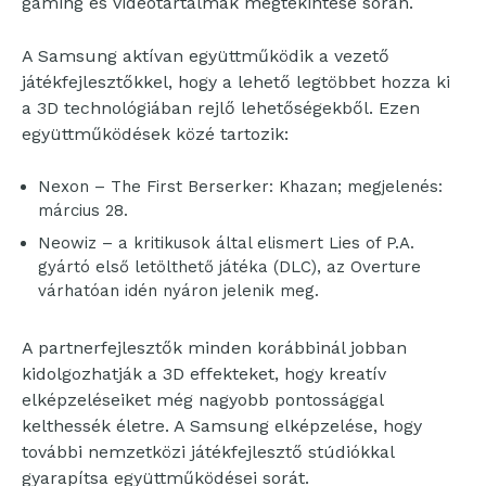
gaming és videótartalmak megtekintése során.
A Samsung aktívan együttműködik a vezető
játékfejlesztőkkel, hogy a lehető legtöbbet hozza ki
a 3D technológiában rejlő lehetőségekből. Ezen
együttműködések közé tartozik:
Nexon – The First Berserker: Khazan; megjelenés:
március 28.
Neowiz – a kritikusok által elismert Lies of P.A.
gyártó első letölthető játéka (DLC), az Overture
várhatóan idén nyáron jelenik meg.
A partnerfejlesztők minden korábbinál jobban
kidolgozhatják a 3D effekteket, hogy kreatív
elképzeléseiket még nagyobb pontossággal
kelthessék életre. A Samsung elképzelése, hogy
további nemzetközi játékfejlesztő stúdiókkal
gyarapítsa együttműködései sorát.