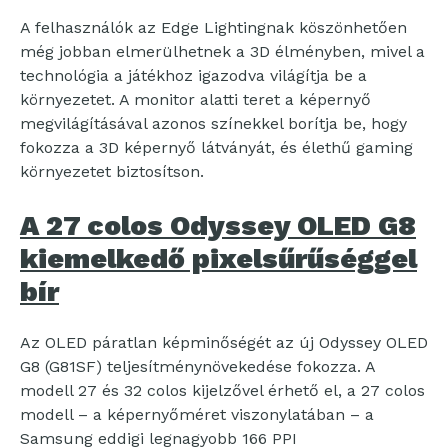
A felhasználók az Edge Lightingnak köszönhetően
még jobban elmerülhetnek a 3D élményben, mivel a
technológia a játékhoz igazodva világítja be a
környezetet. A monitor alatti teret a képernyő
megvilágításával azonos színekkel borítja be, hogy
fokozza a 3D képernyő látványát, és élethű gaming
környezetet biztosítson.
A 27 colos Odyssey OLED G8
kiemelkedő pixelsűrűséggel
bír
Az OLED páratlan képminőségét az új Odyssey OLED
G8 (G81SF) teljesítménynövekedése fokozza. A
modell 27 és 32 colos kijelzővel érhető el, a 27 colos
modell – a képernyőméret viszonylatában – a
Samsung eddigi legnagyobb 166 PPI