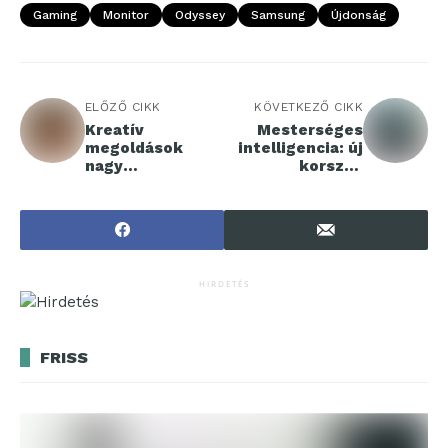
Gaming
Monitor
Odyssey
Samsung
Újdonság
ELŐZŐ CIKK
KÖVETKEZŐ CIKK
Kreatív
Mesterséges
megoldások
intelligencia: új
nagy
korszak
belmagasságú
küszöbén
terekbe
HIRDETÉS
FRISS