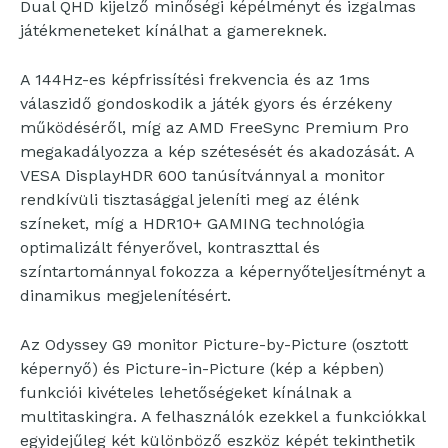
Dual QHD kijelző minőségi képélményt és izgalmas
játékmeneteket kínálhat a gamereknek.
A 144Hz-es képfrissítési frekvencia és az 1ms
válaszidő gondoskodik a játék gyors és érzékeny
működéséről, míg az AMD FreeSync Premium Pro
megakadályozza a kép szétesését és akadozását. A
VESA DisplayHDR 600 tanúsítvánnyal a monitor
rendkívüli tisztasággal jeleníti meg az élénk
színeket, míg a HDR10+ GAMING technológia
optimalizált fényerővel, kontraszttal és
színtartománnyal fokozza a képernyőteljesítményt a
dinamikus megjelenítésért.
Az Odyssey G9 monitor Picture-by-Picture (osztott
képernyő) és Picture-in-Picture (kép a képben)
funkciói kivételes lehetőségeket kínálnak a
multitaskingra. A felhasználók ezekkel a funkciókkal
egyidejűleg két különböző eszköz képét tekinthetik