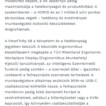
modellhez képest, a 4K képernyő pedig
maximalizálja a hatékonyságot és produktivitást. A
szakemberek – a HDR10 és az 1 milliárd szín pontos
ábrázolása végett – hatékony és eredményes
munkavégzést biztosító készülékekkel
dolgozhatnak.
A ViewFinity S8 a kényelem és a hatékonyság
jegyében készült. A készülék ergonomikus
kialakításáért megkapta a TÜV Rheinland Ergonomic
Workplace Display (Ergonomikus Munkahelyi
Kijelző) tanúsítványát, az Intelligens Szemkímélő
funkció pedig szintén – a szervezet által – igazoltan
csökkenti a felhasználók szemének terhelését. A
munkavégzésre alkalmas eszközök 90W-os USB-C
csatlakozóval köthetők össze, a felhasználók
monitoron pedig több bemeneti forrást is
vezérelhetnek, például a billentyűzetet vagy a KVM-
kapcsolót, így könnyedén csatlakoztathatják a