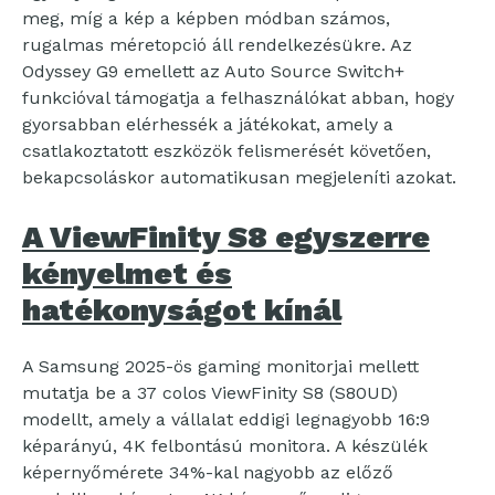
meg, míg a kép a képben módban számos,
rugalmas méretopció áll rendelkezésükre. Az
Odyssey G9 emellett az Auto Source Switch+
funkcióval támogatja a felhasználókat abban, hogy
gyorsabban elérhessék a játékokat, amely a
csatlakoztatott eszközök felismerését követően,
bekapcsoláskor automatikusan megjeleníti azokat.
A ViewFinity S8 egyszerre
kényelmet és
hatékonyságot kínál
A Samsung 2025-ös gaming monitorjai mellett
mutatja be a 37 colos ViewFinity S8 (S80UD)
modellt, amely a vállalat eddigi legnagyobb 16:9
képarányú, 4K felbontású monitora. A készülék
képernyőmérete 34%-kal nagyobb az előző