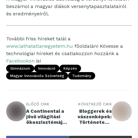
beszámol a magyar diákok versenytapasztalatairól
és eredményeiről.
További friss híreket talál a
www.lathatatlanegyetem.hu
főoldalán! Kövesse a
technológiai híreket és csatlakozzon hozzánk a
Facebookon
is!
Gimnázium
Innováció
Képzés
Magyar Innovációs Szövetség
Tudomány
ELŐZŐ CIKK
KÖVETKEZŐ CIKK
A Continental a
Bloggerek és
jövő világítási
vászonképek:
ökoszisztémáját
Történetek a
hozza el az
hétköznapokból
autóiparba