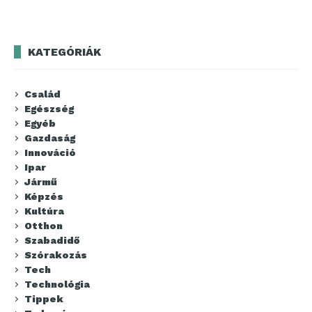
KATEGÓRIÁK
Család
Egészség
Egyéb
Gazdaság
Innováció
Ipar
Jármű
Képzés
Kultúra
Otthon
Szabadidő
Szórakozás
Tech
Technológia
Tippek