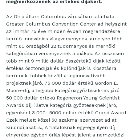
megmérkőzzenek az értékes díjakért.
Az Ohio állam Columbus városában található
Greater Columbus Convention Center ad helyszínt
az immár 75 éve minden évben megrendezésre
kerülő innovációs világversenynek, amelyen több
mint 60 országból 22 tudományos és mérnöki
kategóriában versenyeznek a diákok. Az összesen
több mint 9 millió dollár összértékű díjak között
értékes ösztöndíjak és különdíjak is kiosztásra
kerülnek, többek között a leginnovatívabb
projektnek járó, 75 000 dollár értékű Gordon E.
Moore-díj, a legjobb kategóriagyőzteseknek járó
50 000 dollár értékű Regeneron Young Scientist
Awards díj, illetve kategória győzteseknek járó,
egyenként 3 000 -5000 dollár értékű Grand Award.
Ezek mellett közel 50 szakmai szervezet ad át
különdíjakat is., A fiataloknak egy-egy ilyen díj
elnyerése egyben óriásilépést jelent a nemzetközi