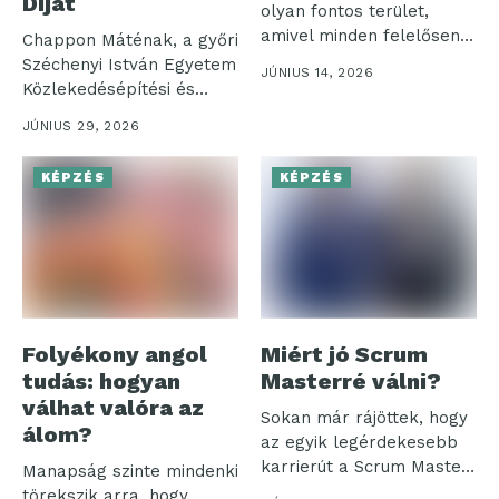
Díjat
olyan fontos terület,
amivel minden felelősen
Chappon Máténak, a győri
működő vállalkozásnak
Széchenyi István Egyetem
JÚNIUS 14, 2026
foglalkoznia...
Közlekedésépítési és
Vízmérnöki Tanszéke
JÚNIUS 29, 2026
oktatójának...
KÉPZÉS
KÉPZÉS
Folyékony angol
Miért jó Scrum
tudás: hogyan
Masterré válni?
válhat valóra az
Sokan már rájöttek, hogy
álom?
az egyik legérdekesebb
karrierút a Scrum Master
Manapság szinte mindenki
szerep...
törekszik arra, hogy