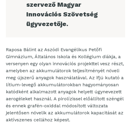
szervező Magyar
Innovációs Szövetség
ügyvezetője.
Raposa Bálint az Aszódi Evangélikus Petőfi
Gimnázium, Általános Iskola és Kollégium diákja, a
versenyen egy olyan innovációs projekttel vesz részt,
amelyben az akkumulátorok teljesítményét növeli
meg újszerű anyagok használatával. Az ifjú kutató a
lítium-levegő akkumulátorokban hagyományosan
katódként alkalmazott anyagok helyett úgynevezett
aerogéleket használ. A pirolízissel előállított széngél
és ennek grafén-oxiddal módosított változata
jelentősen növelik az akkumulátorok kapacitását az
aktívszenes cellához képest.