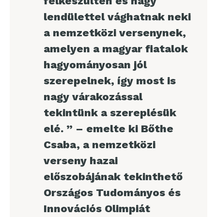
felkészülten és nagy
lendülettel vághatnak neki
a nemzetközi versenynek,
amelyen a magyar fiatalok
hagyományosan jól
szerepelnek, így most is
nagy várakozással
tekintünk a szereplésük
elé. ” – emelte ki Bőthe
Csaba, a nemzetközi
verseny hazai
előszobájának tekinthető
Országos Tudományos és
Innovációs Olimpiát