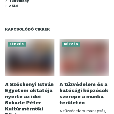
Tudomány
Zöld
KAPCSOLÓDÓ CIKKEK
KÉPZÉS
KÉPZÉS
A Széchenyi István
A tűzvédelem és a
Egyetem oktatója
hatósági képzések
nyerte az idei
szerepe a munka
Scharle Péter
területén
Kultúrmérnöki
A tűzvédelem manapság