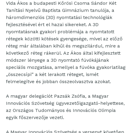
Vida Ákos a budapesti Kőrösi Csoma Sándor Két
Tanítási Nyelvű Baptista Gimnázium tanulója, a
háromdimenziós (3D) nyomtatási technológiák
fejlesztésével ért el hazai sikereket. A 3D
nyomtatásnak gyakori problémája a nyomtatott
rétegek közötti kötések gyengesége, mivel az előző
réteg már általában kihűl és megszilárdul, mire a
következő réteg rákerül. Az Ákos által kifejlesztett
módszer lényege a 3D nyomtató fúvókájának
speciális mozgatása, amellyel a fúvóka gyakorlatilag
„összecsípi” a két lerakott réteget, ismét
felmelegítve és jobban összeolvasztva azokat.
A magyar delegációt Pazsák Zsófia, a Magyar
Innovációs Szövetség ügyvezetőigazgató-helyettese,
az Országos Tudományos és Innovációs Olimpia
egyik főszervezője vezeti.
A Magyar Innovációs Szövetség a versenyt követően