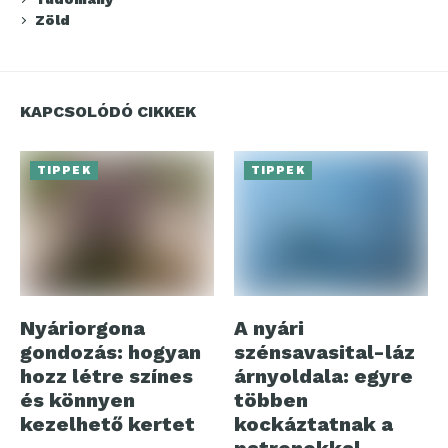
Zöld
KAPCSOLÓDÓ CIKKEK
TIPPEK
TIPPEK
Nyáriorgona
A nyári
gondozás: hogyan
szénsavasital-láz
hozz létre színes
árnyoldala: egyre
és könnyen
többen
kezelhető kertet
kockáztatnak a