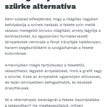
szürke alternatíva
Nem szabad elfelejtened, hogy a világítás nagyban
befolyásolja a színek hatását. A fekete szín mellé
válassz melegebb tónusú világítást, amely lágyítja a
kontrasztokat. Az egyszerűen formatervezett
lámpatestek nemcsak a fényt irányítják hatékonyan,
hanem kiegészítőiként is szolgálhatnak a fekete
bútoroknak.
Amennyiben mégis tartózkodsz a feketétől,
választhatsz lágyabb árnyalatokat, mint a grafit vagy
a szürke. Ezek az árnyalatok ugyanolyan stílusosak,
de talán könnyebben befogadhatók, és kevésbé
drasztikusak.
Mi a véleményed, belevágnál a fekete használatába
a lakásodban? Ha megtapasztalod, milyen