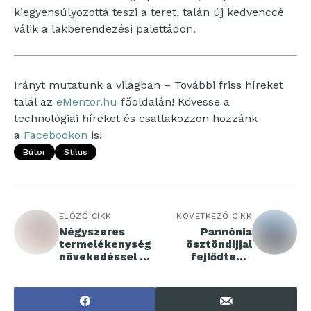
kiegyensúlyozottá teszi a teret, talán új kedvenccé
válik a lakberendezési palettádon.
Irányt mutatunk a világban – További friss híreket
talál az
eMentor.hu
főoldalán! Kövesse a
technológiai híreket és csatlakozzon hozzánk
a
Facebookon
is!
Bútor
Stílus
ELŐZŐ CIKK
KÖVETKEZŐ CIKK
Négyszeres
Pannónia
termelékenység
ösztöndíjjal
növekedéssel és
fejlődtek a
56%-os
Széchenyi István
bérprémiummal
Egyetem
jár együtt az AI
hallgatói
térnyerése
Hollandiában