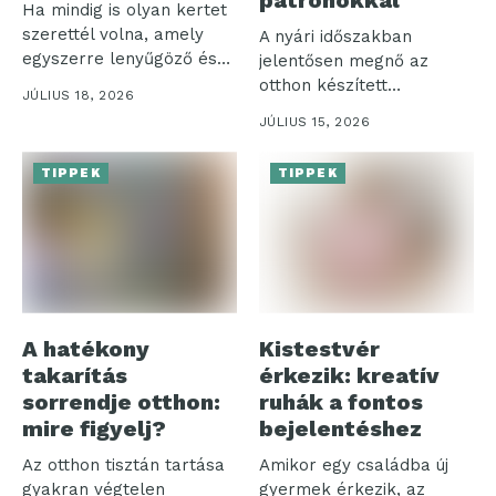
patronokkal
Ha mindig is olyan kertet
szerettél volna, amely
A nyári időszakban
egyszerre lenyűgöző és
jelentősen megnő az
nem...
otthon készített
JÚLIUS 18, 2026
szénsavas italok iránti
JÚLIUS 15, 2026
igény,...
TIPPEK
TIPPEK
A hatékony
Kistestvér
takarítás
érkezik: kreatív
sorrendje otthon:
ruhák a fontos
mire figyelj?
bejelentéshez
Az otthon tisztán tartása
Amikor egy családba új
gyakran végtelen
gyermek érkezik, az