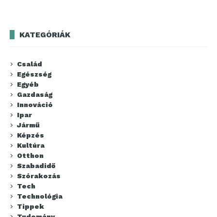
KATEGÓRIÁK
Család
Egészség
Egyéb
Gazdaság
Innováció
Ipar
Jármű
Képzés
Kultúra
Otthon
Szabadidő
Szórakozás
Tech
Technológia
Tippek
Tudomány