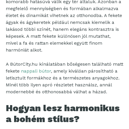
komorabb hatásúvá válik egy tér általuk. Azonban a
megfelelő mennyiségben és formában alkalmazva
életet és dinamikát vihetnek az otthonodba. A fekete
ágyak és ágykeretek például nemcsak kiemelik a
lakásod többi színét, hanem elegáns kontrasztra is
képesek. A matt fekete különösen jól mutathat,
mivel a fa és rattan elemekkel együtt finom
harmóniát alkot.
A BútorCity.hu kínálatában bőségesen található matt
fekete
nappali bútor
, amely kiválóan párosítható a
letisztult formákhoz és a természetes anyagokhoz.
Minél több ilyen apró részletet használsz, annál
modernebbé és otthonosabbá válhat a házad.
Hogyan lesz harmonikus
a bohém stílus?