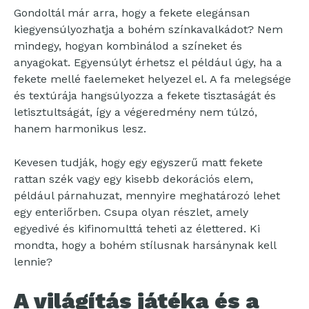
Gondoltál már arra, hogy a fekete elegánsan
kiegyensúlyozhatja a bohém színkavalkádot? Nem
mindegy, hogyan kombinálod a színeket és
anyagokat. Egyensúlyt érhetsz el például úgy, ha a
fekete mellé faelemeket helyezel el. A fa melegsége
és textúrája hangsúlyozza a fekete tisztaságát és
letisztultságát, így a végeredmény nem túlzó,
hanem harmonikus lesz.
Kevesen tudják, hogy egy egyszerű matt fekete
rattan szék vagy egy kisebb dekorációs elem,
például párnahuzat, mennyire meghatározó lehet
egy enteriőrben. Csupa olyan részlet, amely
egyedivé és kifinomulttá teheti az élettered. Ki
mondta, hogy a bohém stílusnak harsánynak kell
lennie?
A világítás játéka és a