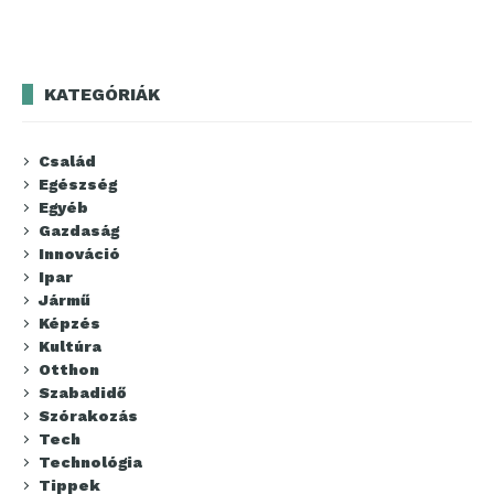
KATEGÓRIÁK
Család
Egészség
Egyéb
Gazdaság
Innováció
Ipar
Jármű
Képzés
Kultúra
Otthon
Szabadidő
Szórakozás
Tech
Technológia
Tippek