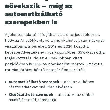
növekszik – még az
automatizálható
szerepekben is
A jelentés adatai cáfolják azt az elterjedt félelmet,
hogy az AI csökkentené a munkahelyek számát vagy
visszafogná a béreket. 2019 és 2024 között a
kevésbé AI-érzékeny munkakörökben 65%-kal nőtt a
foglalkoztatás, de az AI-nak jobban kitett
pozíciókban is 38%-os növekedést mértek. Ezeket a
munkaköröket két fő kategóriába sorolták:
Automatizálható szerepek
– ahol az AI képes
részfeladatokat önállóan elvégezni
Kiegészíthető szerepek
– ahol az AI az ember
munkáját segíti, támogatja