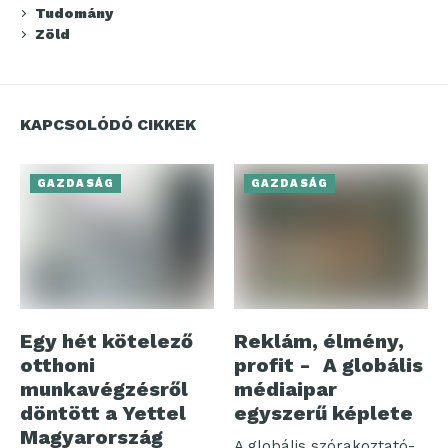
Tudomány
Zöld
KAPCSOLÓDÓ CIKKEK
GAZDASÁG
GAZDASÁG
Egy hét kötelező
Reklám, élmény,
otthoni
profit - A globális
munkavégzésről
médiaipar
döntött a Yettel
egyszerű képlete
Magyarország
A globális szórakoztató-