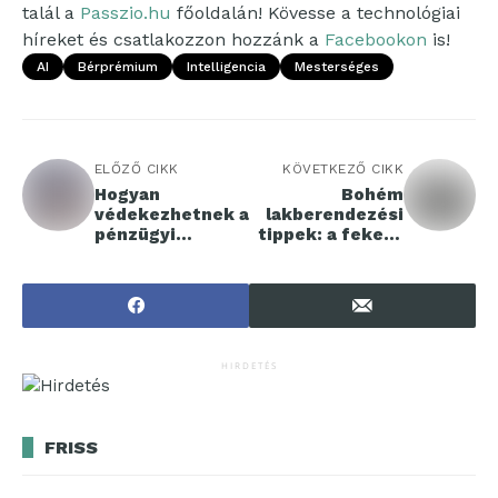
talál a
Passzio.hu
főoldalán! Kövesse a technológiai
híreket és csatlakozzon hozzánk a
Facebookon
is!
AI
Bérprémium
Intelligencia
Mesterséges
ELŐZŐ CIKK
KÖVETKEZŐ CIKK
Hogyan
Bohém
védekezhetnek a
lakberendezési
pénzügyi
tippek: a fekete
intézmények a
szín eleganciája
kibertámadások
ellen?
HIRDETÉS
FRISS