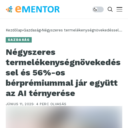
Kezdőlap
Gazdaság
Négyszeres termelékenységnövekedéssel
és 56%-os bérprémiummal jár együtt az AI
GAZDASÁG
térnyerése
Négyszeres
termelékenységnövekedés
sel és 56%-os
bérprémiummal jár együtt
az AI térnyerése
JÚNIUS 11, 2025
4 PERC OLVASÁS