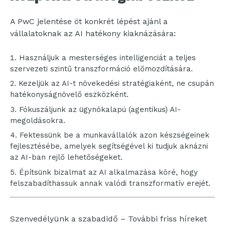
A PwC jelentése öt konkrét lépést ajánl a
vállalatoknak az AI hatékony kiaknázására:
Használjuk a mesterséges intelligenciát a teljes
szervezeti szintű transzformáció előmozdítására.
Kezeljük az AI-t növekedési stratégiaként, ne csupán
hatékonyságnövelő eszközként.
Fókuszáljunk az ügynökalapú (agentikus) AI-
megoldásokra.
Fektessünk be a munkavállalók azon készségeinek
fejlesztésébe, amelyek segítségével ki tudjuk aknázni
az AI-ban rejlő lehetőségeket.
Építsünk bizalmat az AI alkalmazása köré, hogy
felszabadíthassuk annak valódi transzformatív erejét.
Szenvedélyünk a szabadidő – További friss híreket