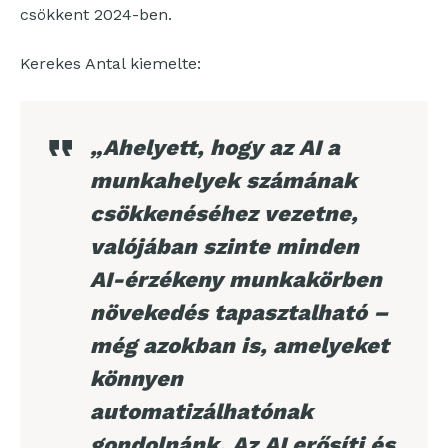
csökkent 2024-ben.
Kerekes Antal kiemelte:
„Ahelyett, hogy az AI a
munkahelyek számának
csökkenéséhez vezetne,
valójában szinte minden
AI-érzékeny munkakörben
növekedés tapasztalható –
még azokban is, amelyeket
könnyen
automatizálhatónak
gondolnánk. Az AI erősíti és