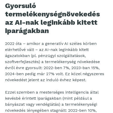
Gyorsuló
termelékenységnövekedés
az AI-nak leginkább kitett
iparágakban
2022 óta – amikor a generatív AI széles körben
elérhetővé vált – az AI-nak leginkább kitett
ágazatokban (pl. pénzügyi szolgáltatások,
szoftverfejlesztés) a termelékenység növekedése
évről évre gyorsult: 2022-ben 7%, 2023-ban 15%,
2024-ben pedig már 27% volt. Ez közel négyszeres
növekedést jelent az induló évhez képest.
Ezzel szemben a mesterséges intelligencia által
kevésbé érintett iparágakban (mint például a
bányászat vagy vendéglátás) a termelékenységi
növekedés lényegében stagnált: 2022-ben 10%,