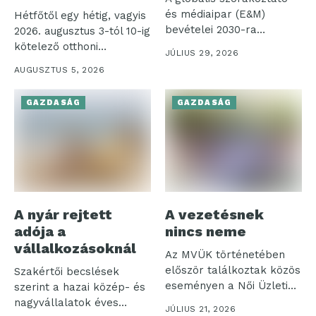
és médiaipar (E&M)
Hétfőtől egy hétig, vagyis
bevételei 2030-ra
2026. augusztus 3-tól 10-ig
elérhetik a 4,2 ezer...
kötelező otthoni
JÚLIUS 29, 2026
munkavégzést rendelt...
AUGUSZTUS 5, 2026
GAZDASÁG
GAZDASÁG
A nyár rejtett
A vezetésnek
adója a
nincs neme
vállalkozásoknál
Az MVÜK történetében
először találkoztak közös
Szakértői becslések
eseményen a Női Üzleti
szerint a hazai közép- és
Klub és...
nagyvállalatok éves
JÚLIUS 21, 2026