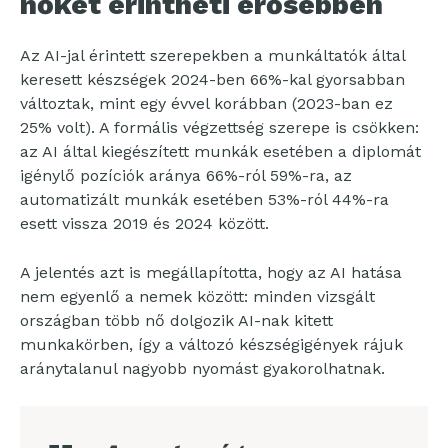
nőket érintheti erősebben
Az AI-jal érintett szerepekben a munkáltatók által
keresett készségek 2024-ben 66%-kal gyorsabban
változtak, mint egy évvel korábban (2023-ban ez
25% volt). A formális végzettség szerepe is csökken:
az AI által kiegészített munkák esetében a diplomát
igénylő pozíciók aránya 66%-ról 59%-ra, az
automatizált munkák esetében 53%-ról 44%-ra
esett vissza 2019 és 2024 között.
A jelentés azt is megállapította, hogy az AI hatása
nem egyenlő a nemek között: minden vizsgált
országban több nő dolgozik AI-nak kitett
munkakörben, így a változó készségigények rájuk
aránytalanul nagyobb nyomást gyakorolhatnak.