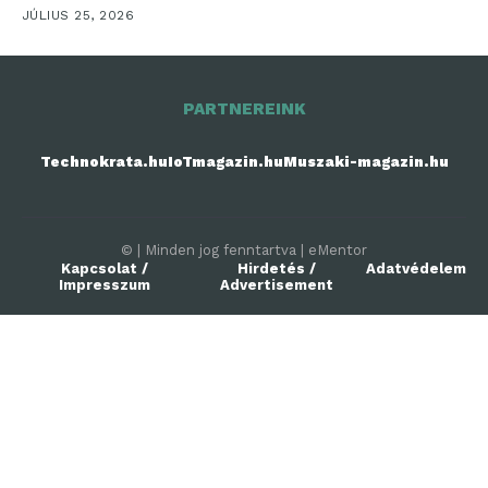
nyereségének akár
JÚLIUS 25, 2026
néhány...
PARTNEREINK
Technokrata.hu
IoTmagazin.hu
Muszaki-magazin.hu
© | Minden jog fenntartva | eMentor
Kapcsolat /
Hirdetés /
Adatvédelem
Impresszum
Advertisement