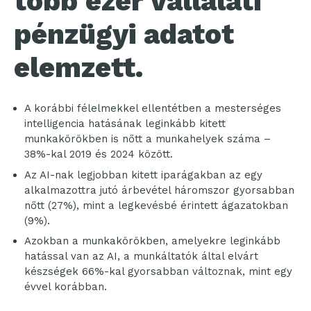
több ezer vállalati
pénzügyi adatot
elemzett.
A korábbi félelmekkel ellentétben a mesterséges
intelligencia hatásának leginkább kitett
munkakörökben is nőtt a munkahelyek száma –
38%-kal 2019 és 2024 között.
Az AI-nak legjobban kitett iparágakban az egy
alkalmazottra jutó árbevétel háromszor gyorsabban
nőtt (27%), mint a legkevésbé érintett ágazatokban
(9%).
Azokban a munkakörökben, amelyekre leginkább
hatással van az AI, a munkáltatók által elvárt
készségek 66%-kal gyorsabban változnak, mint egy
évvel korábban.