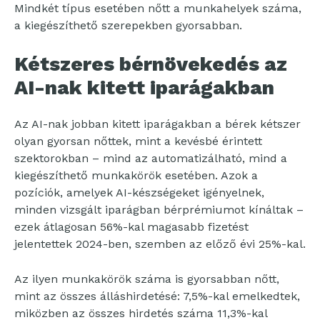
Mindkét típus esetében nőtt a munkahelyek száma,
a kiegészíthető szerepekben gyorsabban.
Kétszeres bérnövekedés az
AI-nak kitett iparágakban
Az AI-nak jobban kitett iparágakban a bérek kétszer
olyan gyorsan nőttek, mint a kevésbé érintett
szektorokban – mind az automatizálható, mind a
kiegészíthető munkakörök esetében. Azok a
pozíciók, amelyek AI-készségeket igényelnek,
minden vizsgált iparágban bérprémiumot kínáltak –
ezek átlagosan 56%-kal magasabb fizetést
jelentettek 2024-ben, szemben az előző évi 25%-kal.
Az ilyen munkakörök száma is gyorsabban nőtt,
mint az összes álláshirdetésé: 7,5%-kal emelkedtek,
miközben az összes hirdetés száma 11,3%-kal