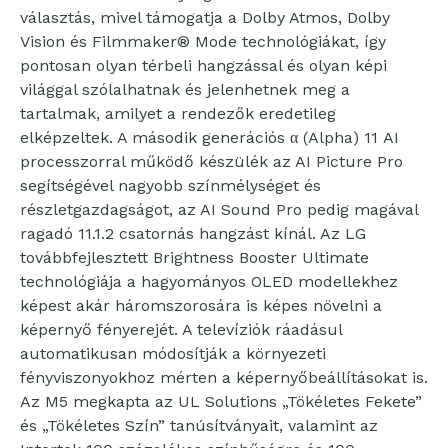
választás, mivel támogatja a Dolby Atmos, Dolby
Vision és Filmmaker® Mode technológiákat, így
pontosan olyan térbeli hangzással és olyan képi
világgal szólalhatnak és jelenhetnek meg a
tartalmak, amilyet a rendezők eredetileg
elképzeltek. A második generációs α (Alpha) 11 AI
processzorral működő készülék az AI Picture Pro
segítségével nagyobb színmélységet és
részletgazdagságot, az AI Sound Pro pedig magával
ragadó 11.1.2 csatornás hangzást kínál. Az LG
továbbfejlesztett Brightness Booster Ultimate
technológiája a hagyományos OLED modellekhez
képest akár háromszorosára is képes növelni a
képernyő fényerejét. A televíziók ráadásul
automatikusan módosítják a környezeti
fényviszonyokhoz mérten a képernyőbeállításokat is.
Az M5 megkapta az UL Solutions „Tökéletes Fekete”
és „Tökéletes Szín” tanúsítványait, valamint az