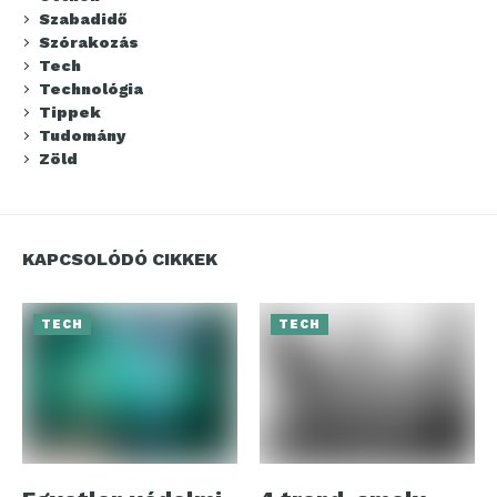
Szabadidő
Szórakozás
Tech
Technológia
Tippek
Tudomány
Zöld
KAPCSOLÓDÓ CIKKEK
TECH
TECH