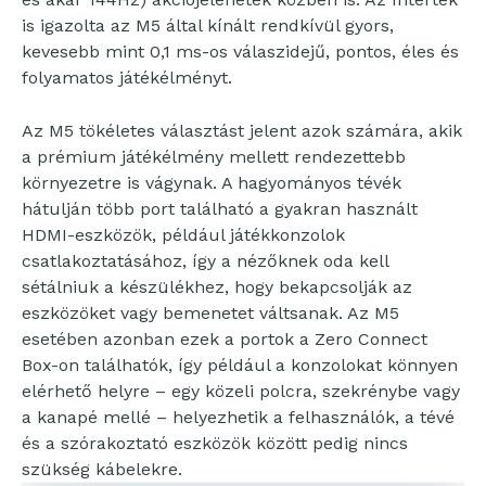
is igazolta az M5 által kínált rendkívül gyors,
kevesebb mint 0,1 ms-os válaszidejű, pontos, éles és
folyamatos játékélményt.
Az M5 tökéletes választást jelent azok számára, akik
a prémium játékélmény mellett rendezettebb
környezetre is vágynak. A hagyományos tévék
hátulján több port található a gyakran használt
HDMI-eszközök, például játékkonzolok
csatlakoztatásához, így a nézőknek oda kell
sétálniuk a készülékhez, hogy bekapcsolják az
eszközöket vagy bemenetet váltsanak. Az M5
esetében azonban ezek a portok a Zero Connect
Box-on találhatók, így például a konzolokat könnyen
elérhető helyre – egy közeli polcra, szekrénybe vagy
a kanapé mellé – helyezhetik a felhasználók, a tévé
és a szórakoztató eszközök között pedig nincs
szükség kábelekre.