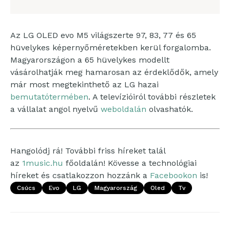
Az LG OLED evo M5 világszerte 97, 83, 77 és 65
hüvelykes képernyőméretekben kerül forgalomba.
Magyarországon a 65 hüvelykes modellt
vásárolhatják meg hamarosan az érdeklődők, amely
már most megtekinthető az LG hazai
bemutatótermében
. A televízióiról további részletek
a vállalat angol nyelvű
weboldalán
olvashatók.
Hangolódj rá! További friss híreket talál
az
1music.hu
főoldalán! Kövesse a technológiai
híreket és csatlakozzon hozzánk a
Facebookon
is!
Csúcs
Evo
LG
Magyarország
Oled
Tv