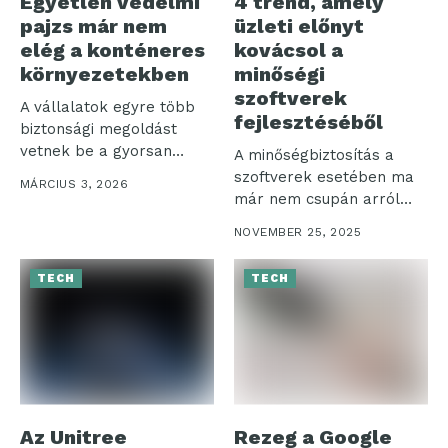
Egyetlen védelmi
4 trend, amely
pajzs már nem
üzleti előnyt
elég a konténeres
kovácsol a
környezetekben
minőségi
szoftverek
A vállalatok egyre több
fejlesztéséből
biztonsági megoldást
vetnek be a gyorsan
A minőségbiztosítás a
változó
szoftverek esetében ma
MÁRCIUS 3, 2026
kiberfenyegetések...
már nem csupán arról
szól, hogy...
NOVEMBER 25, 2025
TECH
TECH
Az Unitree
Rezeg a Google