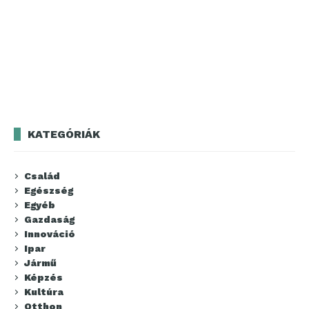
KATEGÓRIÁK
Család
Egészség
Egyéb
Gazdaság
Innováció
Ipar
Jármű
Képzés
Kultúra
Otthon