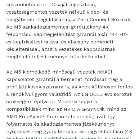
köszönhetően az LG saját fejlesztésű,
veszteségmentes vezeték nélküli videó- és
hangátviteli megoldásának, a Zero Connect Box-nak.
Az M5 szakadozásmentes, gördülékeny 4K
felbontású képmegjelenítést garantál akár 144 Hz-
es képfrissítési rátával és alacsony bemeneti
késleltetéssel, azaz a vezetékes kapcsolatnak
megfelelő teljesítménnyel büszkélkedhet.
Az M5 kiemelkedő minőségű vezeték nélküli
kapcsolatot garantál a bemeneti forrással még a
profi játékosok számára is, akiknek különösen fontos
a rendkívül gyors válaszidő. Az LG OLED evo sorozat
örökségére építve az M széria tagjai is
kompatibilisek mind az NVIDIA G-SYNC®, mind az
AMD FreeSync™ Premium technológiával, így
folyamatos és akadozásmentes játékélményt
nyújtanak még gyors tempójú és nagyfelbontású (4K
és akár 144Hz) akciójelenetek közben is. Az Intertek