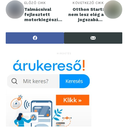
ELŐZŐ CIKK
KÖVETKEZŐ CIKK
Talmácsival
Otthon Start:
fejlesztett
nem lesz elég a
motorkiegészítő
jogszabályi
t az egyetem
feltételeket
teljesíteni
HIRDETÉS