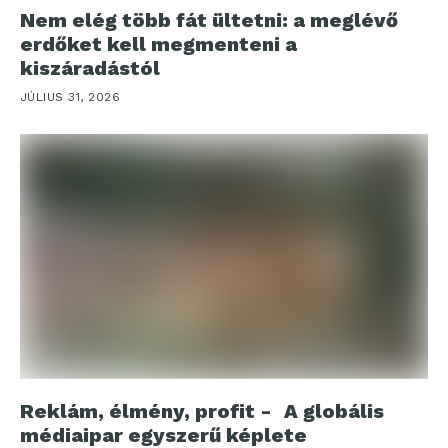
Nem elég több fát ültetni: a meglévő
erdőket kell megmenteni a
kiszáradástól
JÚLIUS 31, 2026
Reklám, élmény, profit - A globális
médiaipar egyszerű képlete