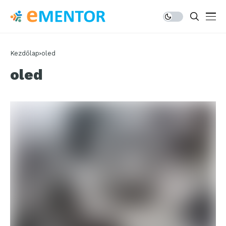
Kezdőlap
oled
oled