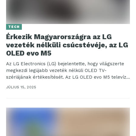
TECH
Érkezik Magyarországra az LG
vezeték nélküli csúcstévéje, az LG
OLED evo M5
Az LG Electronics (LG) bejelentette, hogy világszerte
megkezdi legújabb vezeték nélküli OLED TV-
szériájának értékesítését. Az LG OLED evo M5 televízió
az LG fejlett...
JÚLIUS 15, 2025