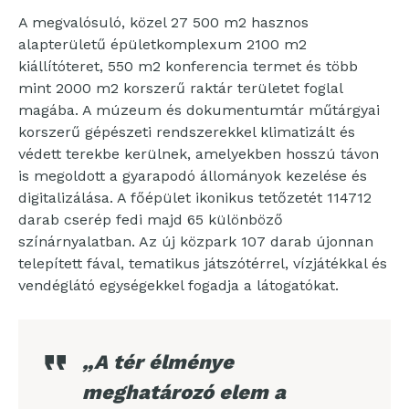
A megvalósuló, közel 27 500 m2 hasznos
alapterületű épületkomplexum 2100 m2
kiállítóteret, 550 m2 konferencia termet és több
mint 2000 m2 korszerű raktár területet foglal
magába. A múzeum és dokumentumtár műtárgyai
korszerű gépészeti rendszerekkel klimatizált és
védett terekbe kerülnek, amelyekben hosszú távon
is megoldott a gyarapodó állományok kezelése és
digitalizálása. A főépület ikonikus tetőzetét 114712
darab cserép fedi majd 65 különböző
színárnyalatban. Az új közpark 107 darab újonnan
telepített fával, tematikus játszótérrel, vízjátékkal és
vendéglátó egységekkel fogadja a látogatókat.
„A tér élménye
meghatározó elem a