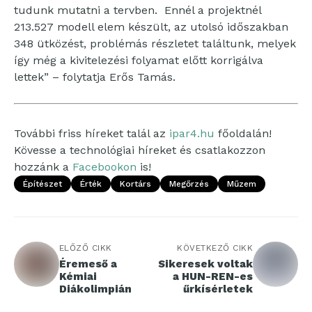
tudunk mutatni a tervben. Ennél a projektnél
213.527 modell elem készült, az utolsó időszakban
348 ütközést, problémás részletet találtunk, melyek
így még a kivitelezési folyamat előtt korrigálva
lettek” – folytatja Erős Tamás.
További friss híreket talál az
ipar4.hu
főoldalán!
Kövesse a technológiai híreket és csatlakozzon
hozzánk a
Facebookon
is!
Építészet
Érték
Kortárs
Megőrzés
Műzem
ELŐZŐ CIKK
KÖVETKEZŐ CIKK
Éremeső a
Sikeresek voltak
Kémiai
a HUN-REN-es
Diákolimpián
űrkísérletek