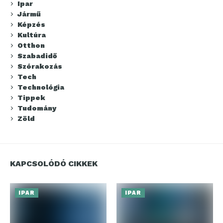
Ipar
Jármű
Képzés
Kultúra
Otthon
Szabadidő
Szórakozás
Tech
Technológia
Tippek
Tudomány
Zöld
KAPCSOLÓDÓ CIKKEK
IPAR
IPAR