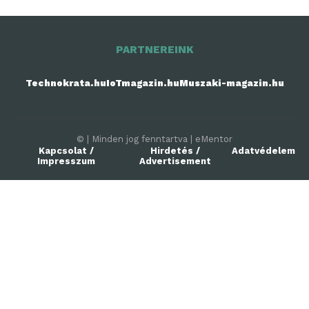
PARTNEREINK
Technokrata.hu
IoTmagazin.hu
Muszaki-magazin.hu
© | Minden jog fenntartva | eMentor
Kapcsolat /
Hirdetés /
Adatvédelem
Impresszum
Advertisement