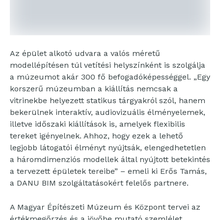
Az épület alkotó udvara a valós méretű
modellépítésen túl vetítési helyszínként is szolgálja
a múzeumot akár 300 fő befogadóképességgel. „Egy
korszerű múzeumban a kiállítás nemcsak a
vitrinekbe helyezett statikus tárgyakról szól, hanem
bekerülnek interaktív, audiovizuális élményelemek,
illetve időszaki kiállítások is, amelyek flexibilis
tereket igényelnek. Ahhoz, hogy ezek a lehető
legjobb látogatói élményt nyújtsák, elengedhetetlen
a háromdimenziós modellek által nyújtott betekintés
a tervezett épületek tereibe” – emeli ki Erős Tamás,
a DANU BIM szolgáltatásokért felelős partnere.
A Magyar Építészeti Múzeum és Központ tervei az
értékmegőrzés és a jövőbe mutató szemlélet