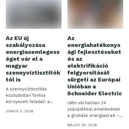
Az EU új
Az
szabályozása
energiahatékonys
energiasemlegess
ági fejlesztéseket
éget vár el a
és az
magyar
elektrifikáció
szennyvíztisztítók
felgyorsítását
tól is
sürgeti az Európai
Unióban a
A szennyvíztisztítás
Schneider Electric
köztudottan fontos
környezeti feladat: a
Idén várhatóan 24
természetes vizekbe
százalékkal emelkednek
JÚNIUS 3, 2026
visszaengedett szennyvíz
a globális energiaárak –
minősége...
ez a legnagyobb...
MÁJUS 29, 2026