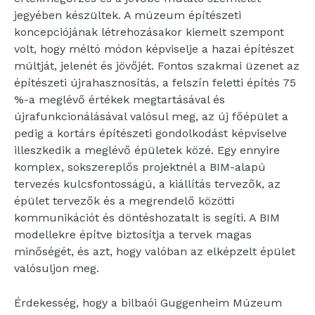
jegyében készültek. A múzeum építészeti
koncepciójának létrehozásakor kiemelt szempont
volt, hogy méltó módon képviselje a hazai építészet
múltját, jelenét és jövőjét. Fontos szakmai üzenet az
építészeti újrahasznosítás, a felszín feletti építés 75
%-a meglévő értékek megtartásával és
újrafunkcionálásával valósul meg, az új főépület a
pedig a kortárs építészeti gondolkodást képviselve
illeszkedik a meglévő épületek közé. Egy ennyire
komplex, sokszereplős projektnél a BIM-alapú
tervezés kulcsfontosságú, a kiállítás tervezők, az
épület tervezők és a megrendelő közötti
kommunikációt és döntéshozatalt is segíti. A BIM
modellekre építve biztosítja a tervek magas
minőségét, és azt, hogy valóban az elképzelt épület
valósuljon meg.
Érdekesség, hogy a bilbaói Guggenheim Múzeum