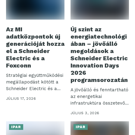
Az MI
Új szint az
adatközpontok új
energiatechnológi
generációját hozza
ában – jövőálló
el a Schneider
megoldások a
Electric és a
Schneider Electric
Foxconn
Innovation Days
2026
Stratégiai együttműködési
programsorozatán
megállapodást kötött a
Schneider Electric és a
A jövőálló és fenntartható
Hon Hai Technology...
az energetikai
JÚLIUS 17, 2026
infrastruktúra összetevői,
szemléletváltás az
JÚLIUS 3, 2026
épületeink esetében,...
IPAR
IPAR