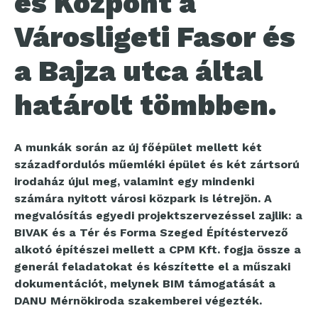
és Központ a
Városligeti Fasor és
a Bajza utca által
határolt tömbben.
A munkák során az új főépület mellett két
századfordulós műemléki épület és két zártsorú
irodaház újul meg, valamint egy mindenki
számára nyitott városi közpark is létrejön. A
megvalósítás egyedi projektszervezéssel zajlik: a
BIVAK és a Tér és Forma Szeged Építéstervező
alkotó építészei mellett a CPM Kft. fogja össze a
generál feladatokat és készítette el a műszaki
dokumentációt, melynek BIM támogatását a
DANU Mérnökiroda szakemberei végezték.