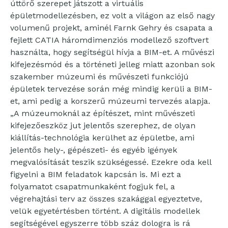
úttörő szerepet játszott a virtuális
épületmodellezésben, ez volt a világon az első nagy
volumenű projekt, aminél Farnk Gehry és csapata a
fejlett CATIA háromdimenziós modellező szoftvert
használta, hogy segítségül hívja a BIM-et. A művészi
kifejezésmód és a történeti jelleg miatt azonban sok
szakember múzeumi és művészeti funkciójú
épületek tervezése során még mindig kerüli a BIM-
et, ami pedig a korszerű múzeumi tervezés alapja.
„A múzeumoknál az építészet, mint művészeti
kifejezőeszköz jut jelentős szerephez, de olyan
kiállítás-technológia kerülhet az épületbe, ami
jelentős hely-, gépészeti- és egyéb igények
megvalósítását teszik szükségessé. Ezekre oda kell
figyelni a BIM feladatok kapcsán is. Mi ezt a
folyamatot csapatmunkaként fogjuk fel, a
végrehajtási terv az összes szakággal egyeztetve,
velük egyetértésben történt. A digitális modellek
segítségével egyszerre több száz dologra is rá