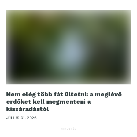
Nem elég több fát ültetni: a meglévő
erdőket kell megmenteni a
kiszáradástól
JÚLIUS 31, 2026
HIRDETÉS