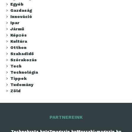
Egyéb
Gazdaság
Innováció
Ipar
Jármű
Képzés
Kultúra
Otthon
Szabadidő
Szórakozás
Tech
Technológia
Tippek
Tudomány
Zöld
PARTNEREINK
Technokrata.hu
IoTmagazin.hu
Muszaki-magazin.hu