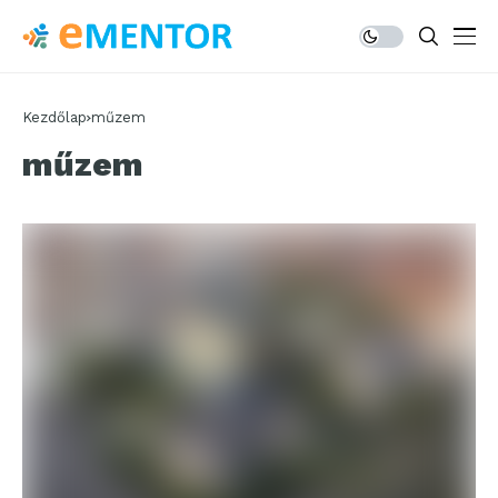
Kezdőlap
műzem
műzem