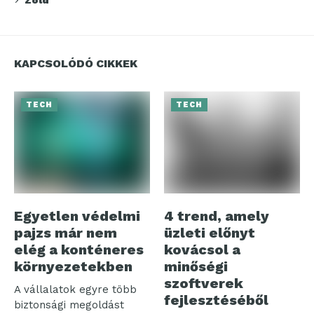
Zöld
KAPCSOLÓDÓ CIKKEK
TECH
TECH
Egyetlen védelmi
4 trend, amely
pajzs már nem
üzleti előnyt
elég a konténeres
kovácsol a
környezetekben
minőségi
szoftverek
A vállalatok egyre több
fejlesztéséből
biztonsági megoldást