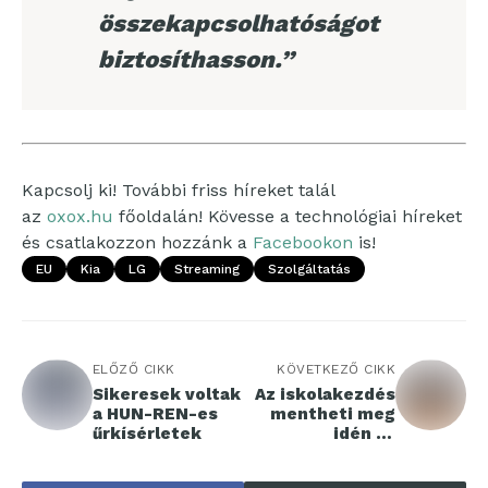
összekapcsolhatóságot
biztosíthasson.”
Kapcsolj ki! További friss híreket talál
az
oxox.hu
főoldalán! Kövesse a technológiai híreket
és csatlakozzon hozzánk a
Facebookon
is!
EU
Kia
LG
Streaming
Szolgáltatás
ELŐZŐ CIKK
KÖVETKEZŐ CIKK
Sikeresek voltak
Az iskolakezdés
a HUN-REN-es
mentheti meg
űrkísérletek
idén az
áruhitelpiacot