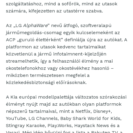
szolgáltatáshoz, mind a sofőrök, mind az utasok
számára, kifejezetten az utastérre szabva.
Az „LG
AlphaWare
” nevű átfogó, szoftveralapú
járműmegoldás-csomag egyik kulcselemeként az
ACP „guruló élettérként” definiálja újra az autókat. A
platformon az utasok kedvenc tartalmaikat
közvetlenül a jármű infotaimnent-kijelzőjén
streamelhetik, így a felhasználói élmény a mai
okostelefonokhoz vagy okostévékhez hasonló –
miközben természetesen megfelel a
közlekedésbiztonsági előírásoknak.
A Kia európai modellpalettája változatos szórakozási
élményt nyújt majd az autókban olyan platformok
népszerű tartalmaival, mint a Netflix, Disney+,
YouTube, LG Channels, Baby Shark World for Kids,
Stingray Karaoke, Play.Works, Haystack News és a
Vasari. Még idén bővülni fog a lista a Rakuten TV, a