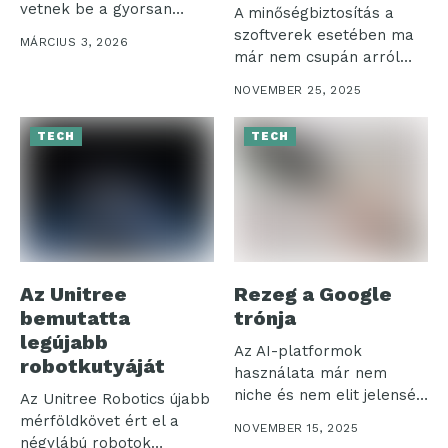
vetnek be a gyorsan
A minőségbiztosítás a
változó
szoftverek esetében ma
MÁRCIUS 3, 2026
kiberfenyegetések...
már nem csupán arról
szól, hogy...
NOVEMBER 25, 2025
TECH
TECH
Az Unitree
Rezeg a Google
bemutatta
trónja
legújabb
Az AI-platformok
robotkutyáját
használata már nem
niche és nem elit jelenség
Az Unitree Robotics újabb
Magyarországon –...
mérföldkövet ért el a
NOVEMBER 15, 2025
négylábú robotok