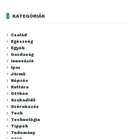
KATEGÓRIÁK
Család
Egészség
Egyéb
Gazdaság
Innováció
Ipar
Jármű
Képzés
Kultúra
Otthon
Szabadidő
Szórakozás
Tech
Technológia
Tippek
Tudomány