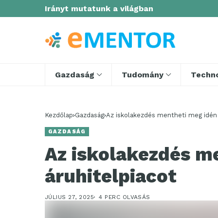
Irányt mutatunk a világban
Gazdaság
Tudomány
Techno
Kezdőlap
Gazdaság
Az iskolakezdés mentheti meg idén 
GAZDASÁG
Az iskolakezdés m
áruhitelpiacot
JÚLIUS 27, 2025
4 PERC OLVASÁS