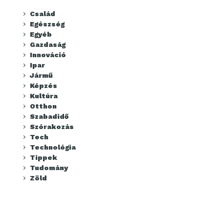
Család
Egészség
Egyéb
Gazdaság
Innováció
Ipar
Jármű
Képzés
Kultúra
Otthon
Szabadidő
Szórakozás
Tech
Technológia
Tippek
Tudomány
Zöld