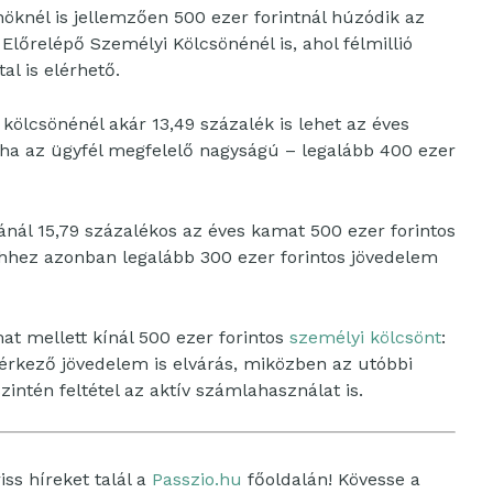
öknél is jellemzően 500 ezer forintnál húzódik az
Előrelépő Személyi Kölcsönénél is, ahol félmillió
tal is elérhető.
kölcsönénél akár 13,49 százalék is lehet az éves
 ha az ügyfél megfelelő nagyságú – legalább 400 ezer
ánál 15,79 százalékos az éves kamat 500 ezer forintos
ehhez azonban legalább 300 ezer forintos jövedelem
at mellett kínál 500 ezer forintos
személyi kölcsönt
:
a érkező jövedelem is elvárás, miközben az utóbbi
 Szintén feltétel az aktív számlahasználat is.
ss híreket talál a
Passzio.hu
főoldalán! Kövesse a