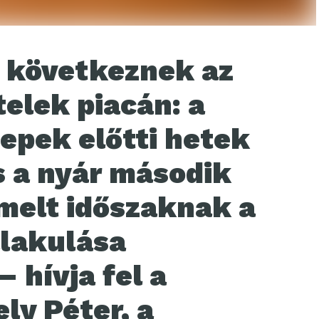
 következnek az
telek piacán: a
epek előtti hetek
s a nyár második
emelt időszaknak a
alakulása
 hívja fel a
ly Péter, a