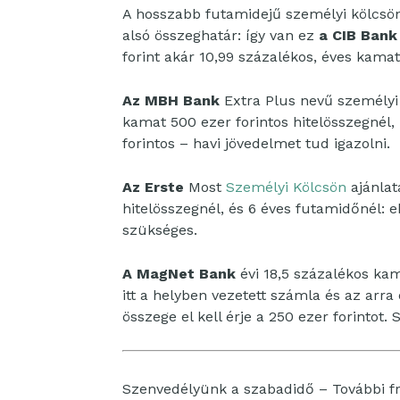
A hosszabb futamidejű személyi kölcsön
alsó összeghatár: így van ez
a CIB Bank
forint akár 10,99 százalékos, éves kamat
Az MBH Bank
Extra Plus nevű személyi 
kamat 500 ezer forintos hitelösszegnél,
forintos – havi jövedelmet tud igazolni.
Az Erste
Most
Személyi Kölcsön
ajánlat
hitelösszegnél, és 6 éves futamidőnél: 
szükséges.
A MagNet Bank
évi 18,5 százalékos kam
itt a helyben vezetett számla és az arr
összege el kell érje a 250 ezer forintot.
Szenvedélyünk a szabadidő – További fri