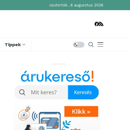
csütörtök , 6 augusztus 2026
Tippek
HIRDETÉS