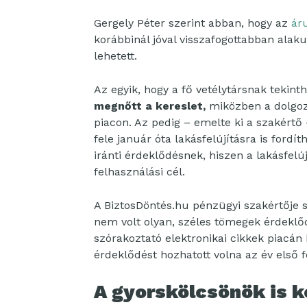
Gergely Péter szerint abban, hogy az
áru
korábbinál jóval visszafogottabban alak
lehetett.
Az egyik, hogy a fő vetélytársnak tekint
megnőtt a kereslet,
miközben a dolgozó
piacon. Az pedig – emelte ki a szakértő
fele január óta lakásfelújításra is ford
iránti érdeklődésnek, hiszen a lakásfelú
felhasználási cél.
A BiztosDöntés.hu pénzügyi szakértője s
nem volt olyan, széles tömegek érdeklő
szórakoztató elektronikai cikkek piacán 
érdeklődést hozhatott volna az év első 
A gyorskölcsönök is 