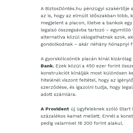
A BiztosDöntés.hu pénzügyi szakértője s
az is, hogy az elmúlt időszakban több,
megjelent a piacon, illetve a bankok eg
legalsó összegsávba tartozó – egymillió 
alternatíva közül válogathatnak azok, ak
gondolkodnak – akár néhány hónapnyi f
A gyorskölcsönök piacán kínál kizárólag 
Bank.
Ezek közül a 450 ezer forint össz
konstrukciót kínálják most különösen ke
hitelénél viszont feltétel, hogy az igén
szerződése, és igazolni tudja, hogy le
adott számlára.
A Provident
új ügyfeleknek szóló Start k
százalékos kamat mellett. Ennél a konstr
pedig valamivel 16 200 forint alakul.