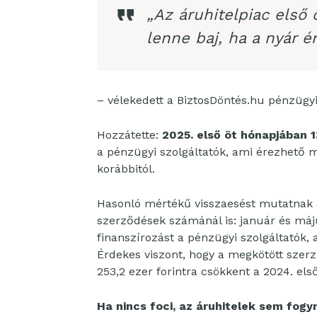
„Az áruhitelpiac első 
lenne baj, ha a nyár 
– vélekedett a BiztosDöntés.hu pénzügyi
Hozzátette:
2025. első öt hónapjában 1
a pénzügyi szolgáltatók, ami érezhető m
korábbitól.
Hasonló mértékű visszaesést mutatnak a
szerződések számánál is: január és máj
finanszírozást a pénzügyi szolgáltatók,
Érdekes viszont, hogy a megkötött szer
253,2 ezer forintra csökkent a 2024. el
Ha nincs foci, az áruhitelek sem fogy