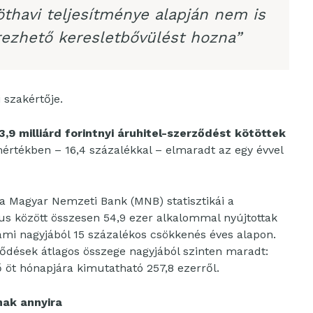
öthavi teljesítménye alapján nem is
érezhető keresletbővülést hozna”
 szakértője.
3,9 milliárd forintnyi áruhitel-szerződést kötöttek
értékben – 16,4 százalékkal – elmaradt az egy évvel
 Magyar Nemzeti Bank (MNB) statisztikái a
us között összesen 54,9 ezer alkalommal nyújtottak
 ami nagyjából 15 százalékos csökkenés éves alapon.
ződések átlagos összege nagyjából szinten maradt:
ső öt hónapjára kimutatható 257,8 ezerről.
nak annyira