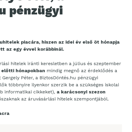
u pénzügyi
uhitelek piacára, hiszen az idei év első öt hónapja
tt az egy évvel korábbinál.
ási hitelek iránti keresletben a július és szeptember
 előtti hónapokban
mindig megnő az érdeklődés a
et Gergely Péter, a BiztosDöntés.hu pénzügyi
lők többnyire ilyenkor szerzik be a szükséges iskolai
b informatikai cikkeket),
a karácsonyi szezon
őszaknak az áruvásárlási hitelek szempontjából.
iacra