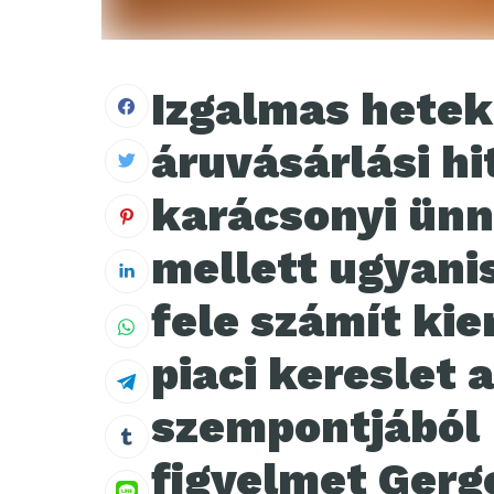
Izgalmas hetek
áruvásárlási hi
karácsonyi ünn
mellett ugyani
fele számít ki
piaci kereslet 
szempontjából –
figyelmet Gerge