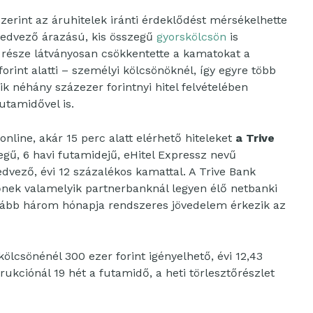
zerint az áruhitelek iránti érdeklődést mérsékelhette
 kedvező árazású, kis összegű
gyorskölcsön
is
y része látványosan csökkentette a kamatokat a
forint alatti – személyi kölcsönöknél, így egyre több
ik néhány százezer forintnyi hitel felvételében
utamidővel is.
online, akár 15 perc alatt elérhető hiteleket
a Trive
egű, 6 havi futamidejű, eHitel Expressz nevű
dvező, évi 12 százalékos kamattal. A Trive Bank
ylőnek valamelyik partnerbanknál legyen élő netbanki
galább három hónapja rendszeres jövedelem érkezik az
ölcsönénél 300 ezer forint igényelhető, évi 12,43
ukciónál 19 hét a futamidő, a heti törlesztőrészlet