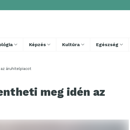
lógia
Képzés
Kultúra
Egészség
az áruhitelpiacot
entheti meg idén az