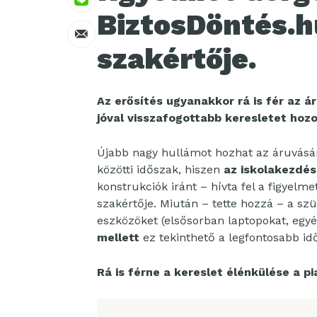
BiztosDöntés.h
szakértője.
Az erősítés ugyanakkor rá is fér az ár
jóval visszafogottabb keresletet hozo
Újabb nagy hullámot hozhat az áruvásárl
közötti időszak, hiszen
az iskolakezdés
konstrukciók iránt – hívta fel a figyelm
szakértője. Miután – tette hozzá – a szü
eszközöket (elsősorban laptopokat, egyé
mellett
ez tekinthető a legfontosabb id
Rá is férne a kereslet élénkülése a p