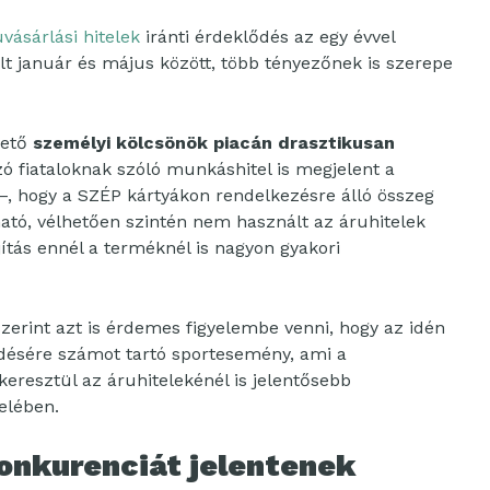
vásárlási hitelek
iránti érdeklődés az egy évvel
ult január és május között, több tényezőnek is szerepe
hető
személyi kölcsönök piacán drasztikusan
 fiataloknak szóló munkáshitel is megjelent a
 –, hogy a SZÉP kártyákon rendelkezésre álló összeg
ítható, vélhetően szintén nem használt az áruhitelek
jítás ennél a terméknél is nagyon gyakori
zerint azt is érdemes figyelembe venni, hogy az idén
désére számot tartó sportesemény, ami a
keresztül az áruhitelekénél is jelentősebb
felében.
konkurenciát jelentenek