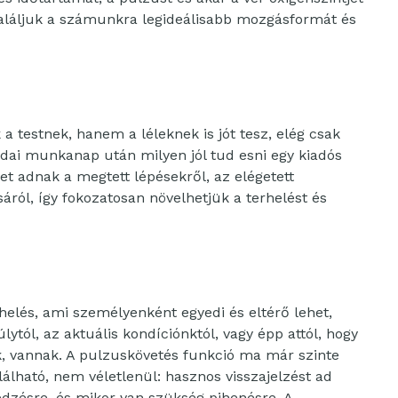
találjuk a számunkra legideálisabb mozgásformát és
a testnek, hanem a léleknek is jót tesz, elég csak
odai munkanap után milyen jól tud esni egy kiadós
et adnak a megtett lépésekről, az elégetett
tásáról, így fokozatosan növelhetjük a terhelést és
rhelés, ami személyenként egyedi és eltérő lehet,
úlytól, az aktuális kondíciónktól, vagy épp attól, hogy
, vannak. A pulzuskövetés funkció ma már szinte
lható, nem véletlenül: hasznos visszajelzést ad
edzésre, és mikor van szükség pihenésre. A