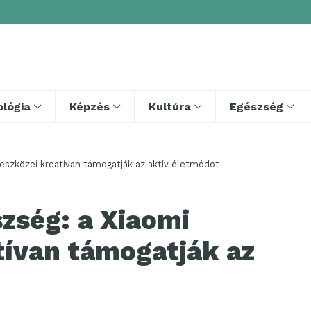
lógia
Képzés
Kultúra
Egészség
eszközei kreatívan támogatják az aktív életmódot
zség: a Xiaomi
tívan támogatják az