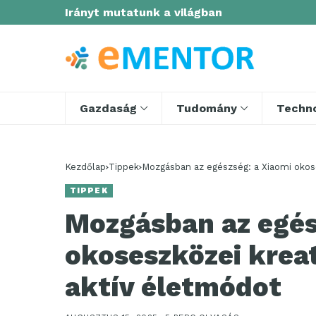
Irányt mutatunk a világban
Gazdaság
Tudomány
Techno
Kezdőlap
Tippek
Mozgásban az egészség: a Xiaomi okos
TIPPEK
Mozgásban az egés
okoseszközei krea
aktív életmódot