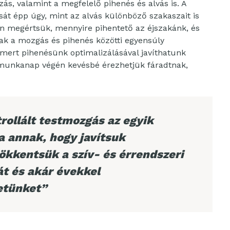
ás, valamint a megfelelő pihenés és alvás is. A
sát épp úgy, mint az alvás különböző szakaszait is
an megértsük, mennyire pihentető az éjszakánk, és
ak a mozgás és pihenés közötti egyensúly
 mert pihenésünk optimalizálásával javíthatunk
 munkanap végén kevésbé érezhetjük fáradtnak,
rollált testmozgás az egyik
 annak, hogy javítsuk
ökkentsük a szív- és érrendszeri
t és akár évekkel
etünket”