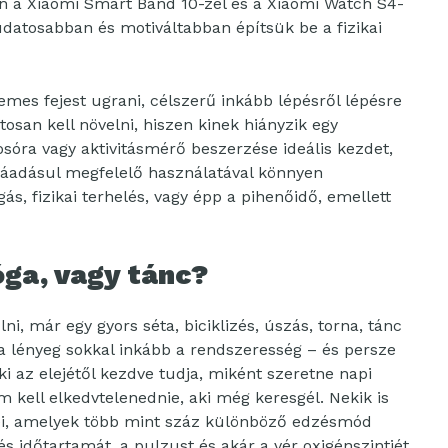
ön a Xiaomi Smart Band 10-zel és a Xiaomi Watch S4-
datosabban és motiváltabban építsük be a fizikai
mes fejest ugrani, célszerű inkább lépésről lépésre
tosan kell növelni, hiszen kinek hiányzik egy
osóra vagy aktivitásmérő beszerzése ideális kezdet,
ráadásul megfelelő használatával könnyen
ás, fizikai terhelés, vagy épp a pihenőidő, emellett
óga, vagy tánc?
, már egy gyors séta, biciklizés, úszás, torna, tánc
 a lényeg sokkal inkább a rendszeresség – és persze
i az elejétől kezdve tudja, miként szeretne napi
kell elkedvtelenednie, aki még keresgél. Nekik is
zei, amelyek több mint száz különböző edzésmód
s időtartamát, a pulzust és akár a vér oxigénszintjét