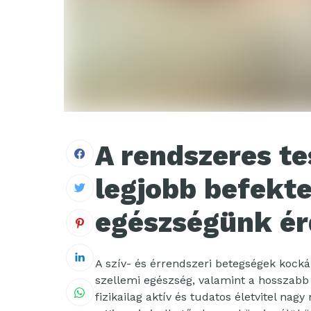
A rendszeres t
legjobb befekte
egészségünk ér
A szív- és érrendszeri betegségek kocká
szellemi egészség, valamint a hosszabb
fizikailag aktív és tudatos életvitel na