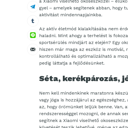
a Xiaomi viselhető okoseszközei – élük
gyel – amelyek segítenek abban, hogy tu
aktivitást mindennapjainkba.
Az aktív életmód kialakításába nem érde
haladni. Mint ahogy a terhelést is fokoza
sportsérülés mindjárt az elején? Egy ok
hiszen már maga az eszköz is motivál, 
kontrollálható és optimalizálható a mozg
pedig láttatja a fejlődésünket.
Séta, kerékpározás, j
Nem kell mindenkinek maratonra készülni
vagy jóga is hozzájárul az egészséghez,
az, hogy örömünket leljük benne. Van, ak
rendszerességgel mozogni, de annak sem 
segítnek a Xiaomi viselhető okoseszkö
követését teszik lehetővé, mérve az edzé