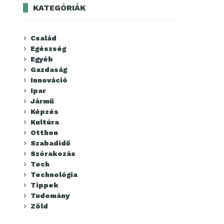
KATEGÓRIÁK
Család
Egészség
Egyéb
Gazdaság
Innováció
Ipar
Jármű
Képzés
Kultúra
Otthon
Szabadidő
Szórakozás
Tech
Technológia
Tippek
Tudomány
Zöld