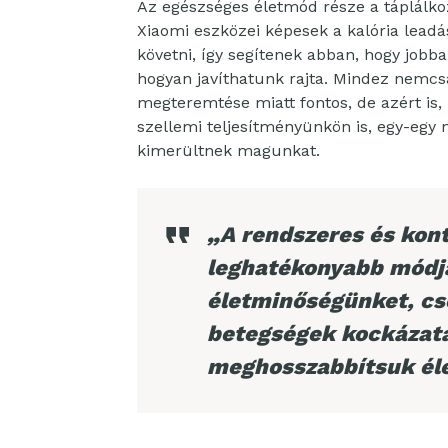
Az egészséges életmód része a táplálkoz
Xiaomi eszközei képesek a kalória leadá
követni, így segítenek abban, hogy jobb
hogyan javíthatunk rajta. Mindez nemcs
megteremtése miatt fontos, de azért is,
szellemi teljesítményünkön is, egy-egy
kimerültnek magunkat.
„
A rendszeres és kont
leghatékonyabb módja
életminőségünket, cs
betegségek kockázatá
meghosszabbítsuk él