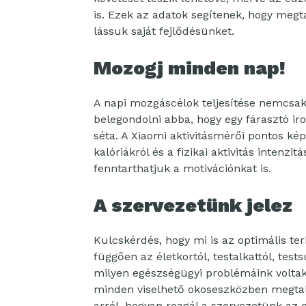
is. Ezek az adatok segítenek, hogy meg
lássuk saját fejlődésünket.
Mozogj minden nap!
A napi mozgáscélok teljesítése nemcsak 
belegondolni abba, hogy egy fárasztó ir
séta. A Xiaomi aktivitásmérői pontos kép
kalóriákról és a fizikai aktivitás intenzi
fenntarthatjuk a motivációnkat is.
A szervezetünk jelez
Kulcskérdés, hogy mi is az optimális te
függően az életkortól, testalkattól, tests
milyen egészségügyi problémáink voltak
minden viselhető okoseszközben megtalá
arról, hogyan reagál a szervezetünk az 