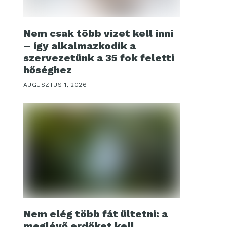
Nem csak több vizet kell inni
– így alkalmazkodik a
szervezetünk a 35 fok feletti
hőséghez
AUGUSZTUS 1, 2026
Nem elég több fát ültetni: a
meglévő erdőket kell