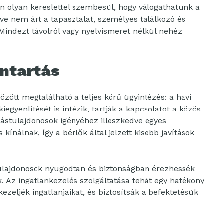
en olyan kereslettel szembesül, hogy válogathatunk a
tve nem árt a tapasztalat, személyes találkozó és
 Mindezt távolról vagy nyelvismeret nélkül nehéz
antartás
özött megtalálható a teljes körű ügyintézés: a havi
iegyenlítését is intézik, tartják a kapcsolatot a közös
lakástulajdonosok igényéhez illeszkedve egyes
 kínálnak, így a bérlők által jelzett kisebb javítások
tulajdonosok nyugodtan és biztonságban érezhessék
 Az ingatlankezelés szolgáltatása tehát egy hatékony
zeljék ingatlanjaikat, és biztosítsák a befektetésük