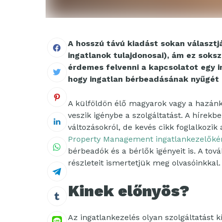
A hosszú távú kiadást sokan választjá
ingatlanok tulajdonosai), ám ez soksz
érdemes felvenni a kapcsolatot egy in
hogy ingatlan bérbeadásának nyűgét l
A külföldön élő magyarok vagy a hazánk
veszik igénybe a szolgáltatást. A hírek
változásokról, de kevés cikk foglalkozik
Property Management ingatlankezelőké
bérbeadók és a bérlők igényeit is. A to
részleteit ismertetjük meg olvasóinkkal.
Kinek előnyös?
Az ingatlankezelés olyan szolgáltatást k