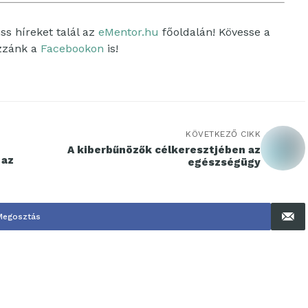
ss híreket talál az
eMentor.hu
főoldalán! Kövesse a
ozzánk a
Facebookon
is!
KÖVETKEZŐ CIKK
A kiberbűnözők célkeresztjében az
 az
egészségügy
Megosztás