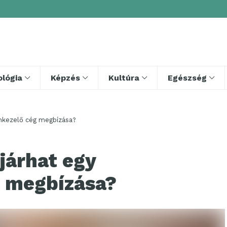
lógia
Képzés
Kultúra
Egészség
ankezelő cég megbízása?
járhat egy
g megbízása?