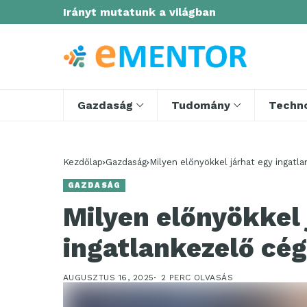
Irányt mutatunk a világban
Gazdaság
Tudomány
Techno
Kezdőlap
Gazdaság
Milyen előnyökkel járhat egy ingatl
GAZDASÁG
Milyen előnyökkel 
ingatlankezelő cé
AUGUSZTUS 16, 2025
2 PERC OLVASÁS