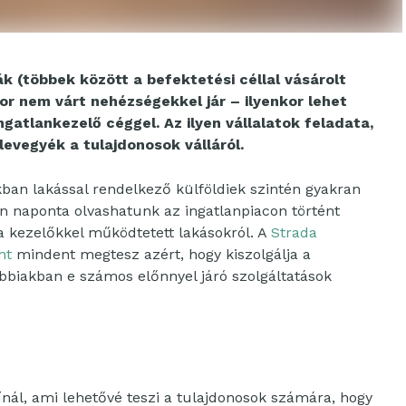
k (többek között a befektetési céllal vásárolt
or nem várt nehézségekkel jár – ilyenkor lehet
gatlankezelő céggel. Az ilyen vállalatok feladata,
evegyék a tulajdonosok válláról.
ban lakással rendelkező külföldiek szintén gyakran
ben naponta olvashatunk az ingatlanpiacon történt
 a kezelőkkel működtetett lakásokról. A
Strada
nt
mindent megtesz azért, hogy kiszolgálja a
vábbiakban e számos előnnyel járó szolgáltatások
ínál, ami lehetővé teszi a tulajdonosok számára, hogy