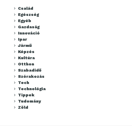
Család
Egészség
Egyéb
Gazdaság
Innováció
Ipar
Jármű
Képzés
Kultúra
Otthon
Szabadidő
Szórakozás
Tech
Technológia
Tippek
Tudomány
Zöld