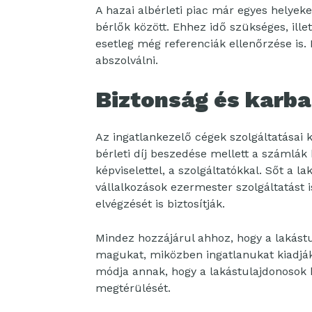
A hazai albérleti piac már egyes helyek
bérlők között. Ehhez idő szükséges, ille
esetleg még referenciák ellenőrzése is.
abszolválni.
Biztonság és karb
Az ingatlankezelő cégek szolgáltatásai k
bérleti díj beszedése mellett a számlák k
képviselettel, a szolgáltatókkal. Sőt a 
vállalkozások ezermester szolgáltatást is
elvégzését is biztosítják.
Mindez hozzájárul ahhoz, hogy a lakás
magukat, miközben ingatlanukat kiadják.
módja annak, hogy a lakástulajdonosok ke
megtérülését.