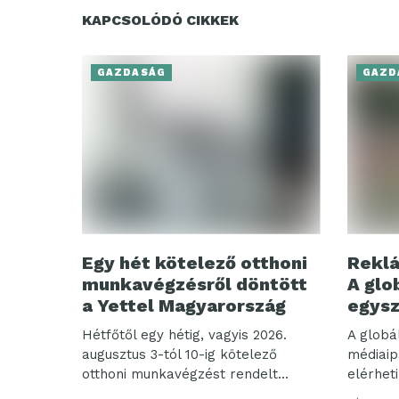
KAPCSOLÓDÓ CIKKEK
GAZDASÁG
GAZD
Egy hét kötelező otthoni
Reklá
munkavégzésről döntött
A glo
a Yettel Magyarország
egysz
Hétfőtől egy hétig, vagyis 2026.
A globá
augusztus 3-tól 10-ig kötelező
médiaip
otthoni munkavégzést rendelt...
elérheti