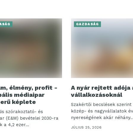
ASÁG
GAZDASÁG
m, élmény, profit -
A nyár rejtett adója 
bális médiaipar
vállalkozásoknál
erű képlete
Szakértői becslések szerint 
közép- és nagyvállalatok é
lis szórakoztató- és
nyereségének akár néhány..
ar (E&M) bevételei 2030-ra
k a 4,2 ezer...
JÚLIUS 25, 2026