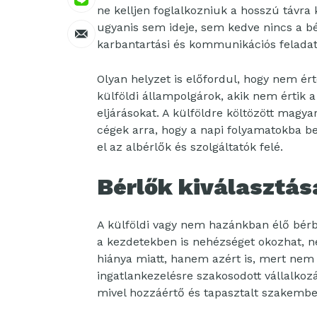
ne kelljen foglalkozniuk a hosszú távra
ugyanis sem ideje, sem kedve nincs a bé
karbantartási és kommunikációs feladato
Olyan helyzet is előfordul, hogy nem é
külföldi állampolgárok, akik nem értik 
eljárásokat. A külföldre költözött magya
cégek arra, hogy a napi folyamatokba b
el az albérlők és szolgáltatók felé.
Bérlők kiválasztás
A külföldi vagy nem hazánkban élő bér
a kezdetekben is nehézséget okozhat, n
hiánya miatt, hanem azért is, mert nem i
ingatlankezelésre szakosodott vállalkozá
mivel hozzáértő és tapasztalt szakembe