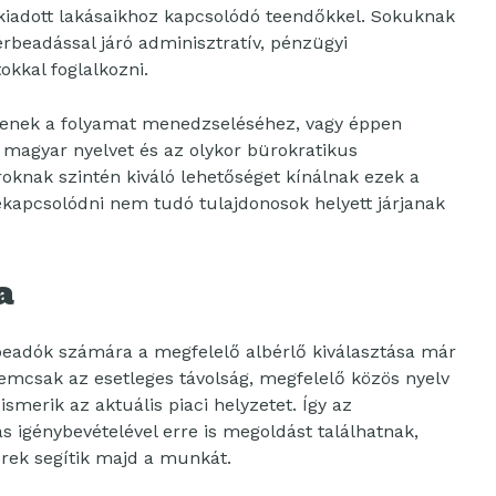
 kiadott lakásaikhoz kapcsolódó teendőkkel. Sokuknak
rbeadással járó adminisztratív, pénzügyi
kkal foglalkozni.
rtenek a folyamat menedzseléséhez, vagy éppen
a magyar nyelvet és az olykor bürokratikus
roknak szintén kiváló lehetőséget kínálnak ezek a
ekapcsolódni nem tudó tulajdonosok helyett járjanak
a
beadók számára a megfelelő albérlő kiválasztása már
emcsak az esetleges távolság, megfelelő közös nyelv
smerik az aktuális piaci helyzetet. Így az
s igénybevételével erre is megoldást találhatnak,
rek segítik majd a munkát.