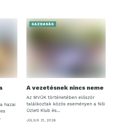
GAZDASÁG
a
A vezetésnek nincs neme
Az MVÜK történetében először
találkoztak közös eseményen a Női
a hazai
Üzleti Klub és...
ves
.
JÚLIUS 21, 2026