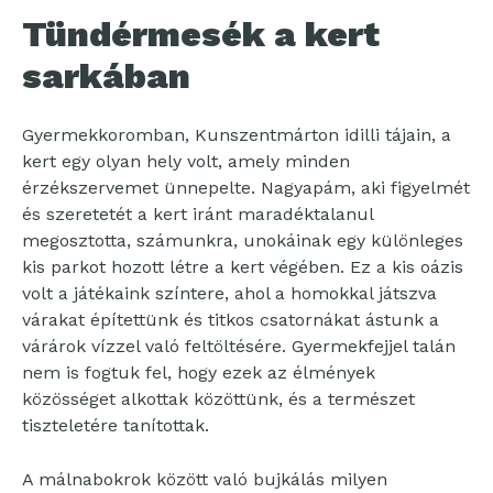
Tündérmesék a kert
sarkában
Gyermekkoromban, Kunszentmárton idilli tájain, a
kert egy olyan hely volt, amely minden
érzékszervemet ünnepelte. Nagyapám, aki figyelmét
és szeretetét a kert iránt maradéktalanul
megosztotta, számunkra, unokáinak egy különleges
kis parkot hozott létre a kert végében. Ez a kis oázis
volt a játékaink színtere, ahol a homokkal játszva
várakat építettünk és titkos csatornákat ástunk a
várárok vízzel való feltöltésére. Gyermekfejjel talán
nem is fogtuk fel, hogy ezek az élmények
közösséget alkottak közöttünk, és a természet
tiszteletére tanítottak.
A málnabokrok között való bujkálás milyen