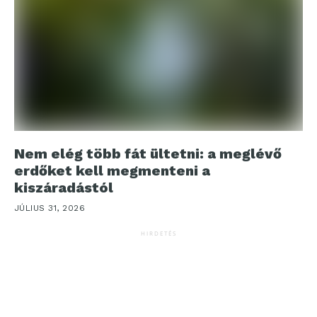
Nem elég több fát ültetni: a meglévő
erdőket kell megmenteni a
kiszáradástól
JÚLIUS 31, 2026
HIRDETÉS