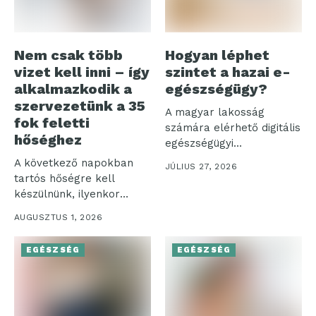
Nem csak több
Hogyan léphet
vizet kell inni – így
szintet a hazai e-
alkalmazkodik a
egészségügy?
szervezetünk a 35
A magyar lakosság
fok feletti
számára elérhető digitális
hőséghez
egészségügyi
ökoszisztéma három
A következő napokban
JÚLIUS 27, 2026
pillére – az...
tartós hőségre kell
készülnünk, ilyenkor
pedig nemcsak a
AUGUSZTUS 1, 2026
komfortérzetünk...
EGÉSZSÉG
EGÉSZSÉG