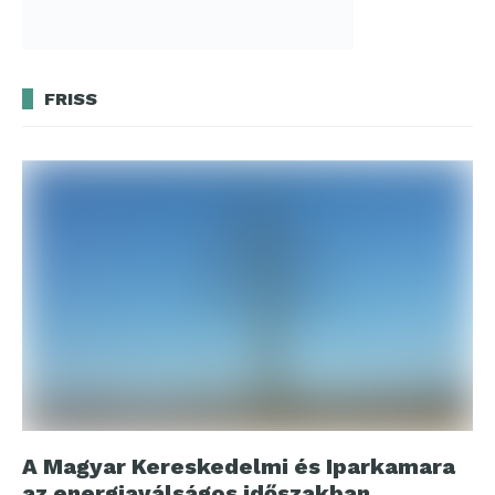
FRISS
A Magyar Kereskedelmi és Iparkamara
az energiaválságos időszakban