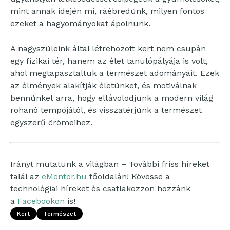
mint annak idején mi, ráébredünk, milyen fontos
ezeket a hagyományokat ápolnunk.
A nagyszüleink által létrehozott kert nem csupán
egy fizikai tér, hanem az élet tanulópályája is volt,
ahol megtapasztaltuk a természet adományait. Ezek
az élmények alakítják életünket, és motiválnak
bennünket arra, hogy eltávolodjunk a modern világ
rohanó tempójától, és visszatérjünk a természet
egyszerű örömeihez.
Irányt mutatunk a világban – További friss híreket
talál az
eMentor.hu
főoldalán! Kövesse a
technológiai híreket és csatlakozzon hozzánk
a
Facebookon
is!
Kert
Természet