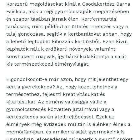
Korszerű megoldásokat kínál a Csodakertész Barna
Faiskola, akik a régi gyümölcsfajták megőrzésében
és szaporításában járnak élen. Kertfenntartási
tanácsaik, mint például az ültetés, metszés vagy a
talaj gondozása, segítik a kertbarátokat abban, hogy
a lehető legtöbbet kihozzák kertjükből. Ezen kívül
kaphatók náluk erdőkerti növények, valamint
konyhakerti magvak, így bárki kialakíthatja a saját
kis természetközeli élményvilágát.
Elgondolkodott-e már azon, hogy mit jelenthet egy
kert a gyerekeknek? Az, hogy közel lehetnek a
természethez, fejleszti kreativitásukat és
kitartásukat. Az élmény valósággá válik: a
gyümölcsszedés közvetlen jutalmával vagy a
kertészkedés során átélt fejlődéssel. Ezek az
élmények még évtizedek múltán is élénken élnek a
memóriánkban, és amikor a saját gyermekeink is
ugyanolyan lelkesedéssel csipegetik a gyümölcsöket,