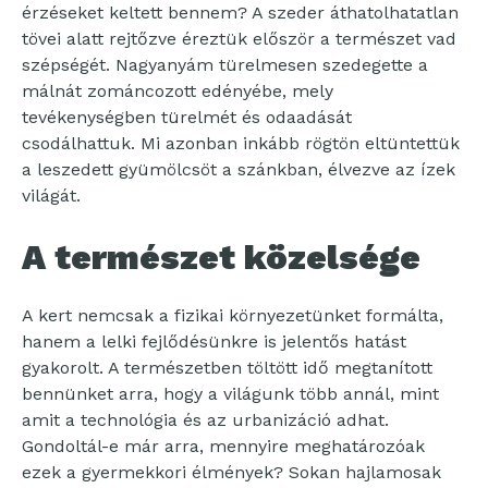
érzéseket keltett bennem? A szeder áthatolhatatlan
tövei alatt rejtőzve éreztük először a természet vad
szépségét. Nagyanyám türelmesen szedegette a
málnát zománcozott edényébe, mely
tevékenységben türelmét és odaadását
csodálhattuk. Mi azonban inkább rögtön eltüntettük
a leszedett gyümölcsöt a szánkban, élvezve az ízek
világát.
A természet közelsége
A kert nemcsak a fizikai környezetünket formálta,
hanem a lelki fejlődésünkre is jelentős hatást
gyakorolt. A természetben töltött idő megtanított
bennünket arra, hogy a világunk több annál, mint
amit a technológia és az urbanizáció adhat.
Gondoltál-e már arra, mennyire meghatározóak
ezek a gyermekkori élmények? Sokan hajlamosak