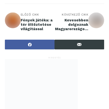
ELŐZŐ CIKK
KÖVETKEZŐ CIKK
Fények játéka: a
Kevesebben
tér öltöztetése
dolgoznak
világítással
Magyarországon,
de válságról még
szó sincs
HIRDETÉS