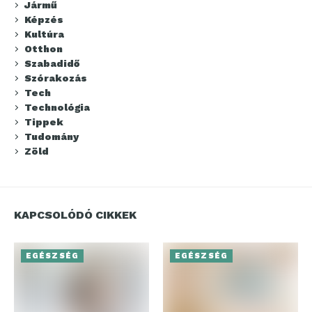
Jármű
Képzés
Kultúra
Otthon
Szabadidő
Szórakozás
Tech
Technológia
Tippek
Tudomány
Zöld
KAPCSOLÓDÓ CIKKEK
EGÉSZSÉG
EGÉSZSÉG