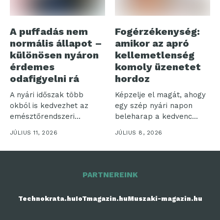
A puffadás nem
Fogérzékenység:
normális állapot –
amikor az apró
különösen nyáron
kellemetlenség
érdemes
komoly üzenetet
odafigyelni rá
hordoz
A nyári időszak több
Képzelje el magát, ahogy
okból is kedvezhet az
egy szép nyári napon
emésztőrendszeri
beleharap a kedvenc
panaszoknak.
fagyijába,...
JÚLIUS 11, 2026
JÚLIUS 8, 2026
Gyakrabban
fogyasztunk...
PARTNEREINK
Technokrata.hu
IoTmagazin.hu
Muszaki-magazin.hu