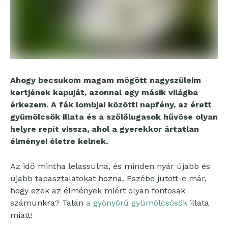
Ahogy becsukom magam mögött nagyszüleim
kertjének kapuját, azonnal egy másik világba
érkezem. A fák lombjai közötti napfény, az érett
gyümölcsök illata és a szőlőlugasok hűvöse olyan
helyre repít vissza, ahol a gyerekkor ártatlan
élményei életre kelnek.
Az idő mintha lelassulna, és minden nyár újabb és
újabb tapasztalatokat hozna. Eszébe jutott-e már,
hogy ezek az élmények miért olyan fontosak
számunkra? Talán
a gyönyörű gyümölcsösök
illata
miatt!