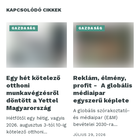
KAPCSOLÓDÓ CIKKEK
GAZDASÁG
GAZDASÁG
Egy hét kötelező
Reklám, élmény,
otthoni
profit - A globális
munkavégzésről
médiaipar
döntött a Yettel
egyszerű képlete
Magyarország
A globális szórakoztató-
és médiaipar (E&M)
Hétfőtől egy hétig, vagyis
bevételei 2030-ra
2026. augusztus 3-tól 10-ig
elérhetik a 4,2 ezer...
kötelező otthoni
JÚLIUS 29, 2026
munkavégzést rendelt...