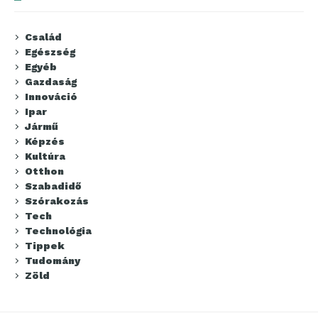
Család
Egészség
Egyéb
Gazdaság
Innováció
Ipar
Jármű
Képzés
Kultúra
Otthon
Szabadidő
Szórakozás
Tech
Technológia
Tippek
Tudomány
Zöld