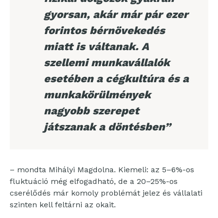
gyorsan, akár már pár ezer
forintos bérnövekedés
miatt is váltanak. A
szellemi munkavállalók
esetében a cégkultúra és a
munkakörülmények
nagyobb szerepet
játszanak a döntésben”
– mondta Mihályi Magdolna. Kiemeli: az 5–6%-os
fluktuáció még elfogadható, de a 20–25%-os
cserélődés már komoly problémát jelez és vállalati
szinten kell feltárni az okait.