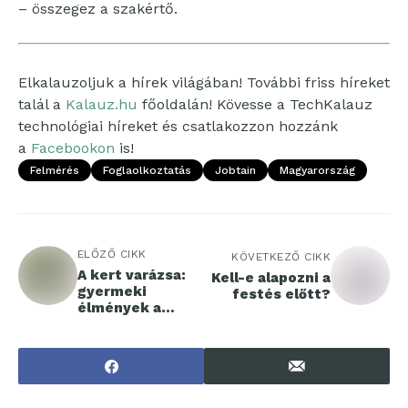
– összegez a szakértő.
Elkalauzoljuk a hírek világában! További friss híreket
talál a
Kalauz.hu
főoldalán! Kövesse a TechKalauz
technológiai híreket és csatlakozzon hozzánk
a
Facebookon
is!
Felmérés
Foglaolkoztatás
Jobtain
Magyarország
ELŐZŐ CIKK
KÖVETKEZŐ CIKK
A kert varázsa:
Kell-e alapozni a
gyermeki
festés előtt?
élmények a
természet
oázisában