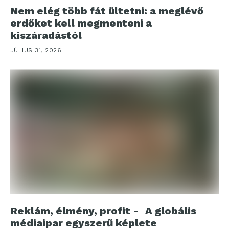
Nem elég több fát ültetni: a meglévő
erdőket kell megmenteni a
kiszáradástól
JÚLIUS 31, 2026
Reklám, élmény, profit - A globális
médiaipar egyszerű képlete