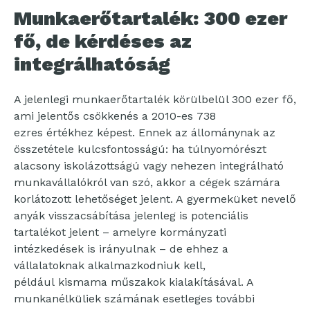
Munkaerőtartalék: 300 ezer
fő, de kérdéses az
integrálhatóság
A jelenlegi munkaerőtartalék körülbelül 300 ezer fő,
ami jelentős csökkenés a 2010-es 738
ezres értékhez képest. Ennek az állománynak az
összetétele kulcsfontosságú: ha túlnyomórészt
alacsony iskolázottságú vagy nehezen integrálható
munkavállalókról van szó, akkor a cégek számára
korlátozott lehetőséget jelent. A gyermeküket nevelő
anyák visszacsábítása jelenleg is potenciális
tartalékot jelent – amelyre kormányzati
intézkedések is irányulnak – de ehhez a
vállalatoknak alkalmazkodniuk kell,
például kismama műszakok kialakításával. A
munkanélküliek számának esetleges további