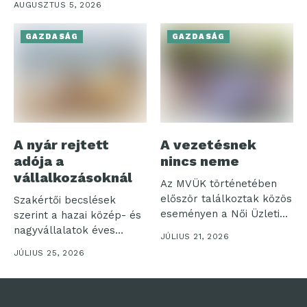
AUGUSZTUS 5, 2026
GAZDASÁG
GAZDASÁG
A nyár rejtett
A vezetésnek
adója a
nincs neme
vállalkozásoknál
Az MVÜK történetében
először találkoztak közös
Szakértői becslések
eseményen a Női Üzleti
szerint a hazai közép- és
Klub és...
nagyvállalatok éves
JÚLIUS 21, 2026
nyereségének akár
JÚLIUS 25, 2026
néhány...