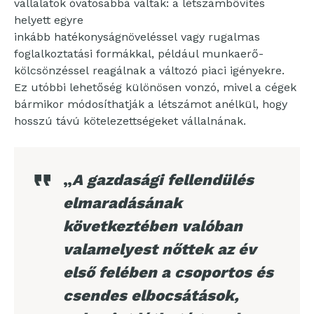
vállalatok óvatosabbá váltak: a létszámbővítés
helyett egyre
inkább hatékonyságnöveléssel vagy rugalmas
foglalkoztatási formákkal, például munkaerő-
kölcsönzéssel reagálnak a változó piaci igényekre.
Ez utóbbi lehetőség különösen vonzó, mivel a cégek
bármikor módosíthatják a létszámot anélkül, hogy
hosszú távú kötelezettségeket vállalnának.
„
A gazdasági fellendülés
elmaradásának
következtében valóban
valamelyest nőttek az év
első felében a csoportos és
csendes elbocsátások,