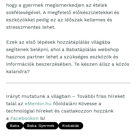
hogy a gyermek megismerkedjen az ételek
sokféleségével. A megfelelő előkészületekkel és
eszközökkel pedig ez az időszak kellemes és
stresszmentes lehet.
Ezek az első lépések hozzátáplálás világába
segítenek belépni, ahol a Babatáplálás webshop
hasznos partner lehet a szükséges eszközök és
információk beszerzésében. Te készen állsz a közös
kalandra?
Irányt mutatunk a világban – További friss híreket
talál az
eMentor.hu
főoldalán! Kövesse a
technológiai híreket és csatlakozzon hozzánk
a
Facebookon
is!
Baba
Baba. Gyermek
Kisbabák