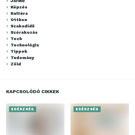
Jármű
Képzés
Kultúra
Otthon
Szabadidő
Szórakozás
Tech
Technológia
Tippek
Tudomány
Zöld
KAPCSOLÓDÓ CIKKEK
EGÉSZSÉG
EGÉSZSÉG