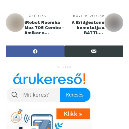
ELŐZŐ CIKK
KÖVETKEZŐ CIKK
iRobot Roomba
A Bridgestone
Max 705 Combo -
bemutatja a
Amikor a
BATTLAX
takarítás szinte
motorgumi
magától
széria legújabb
megoldódik
tagját, a RACING
BATTLAX V03
slick
motorgumit
HIRDETÉS