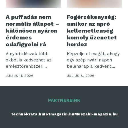
A puffadás nem
Fogérzékenység:
normális állapot –
amikor az apró
különösen nyáron
kellemetlenség
érdemes
komoly üzenetet
odafigyelni rá
hordoz
A nyári időszak több
Képzelje el magát, ahogy
okból is kedvezhet az
egy szép nyári napon
emésztőrendszeri
beleharap a kedvenc
panaszoknak.
fagyijába,...
JÚLIUS 11, 2026
JÚLIUS 8, 2026
Gyakrabban
fogyasztunk...
PARTNEREINK
Technokrata.hu
IoTmagazin.hu
Muszaki-magazin.hu