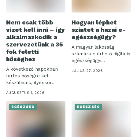
Nem csak több
Hogyan léphet
vizet kell inni – így
szintet a hazai e-
alkalmazkodik a
egészségügy?
szervezetünk a 35
A magyar lakosság
fok feletti
számára elérhető digitális
hőséghez
egészségügyi
ökoszisztéma három
A következő napokban
JÚLIUS 27, 2026
pillére – az...
tartós hőségre kell
készülnünk, ilyenkor
pedig nemcsak a
AUGUSZTUS 1, 2026
komfortérzetünk...
EGÉSZSÉG
EGÉSZSÉG