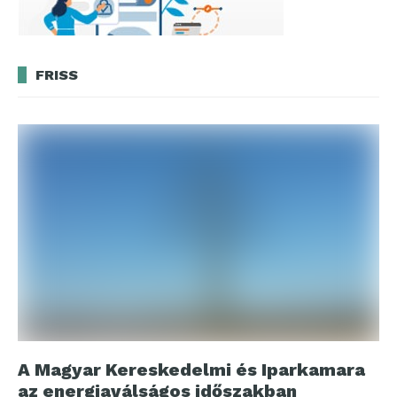
FRISS
A Magyar Kereskedelmi és Iparkamara
az energiaválságos időszakban