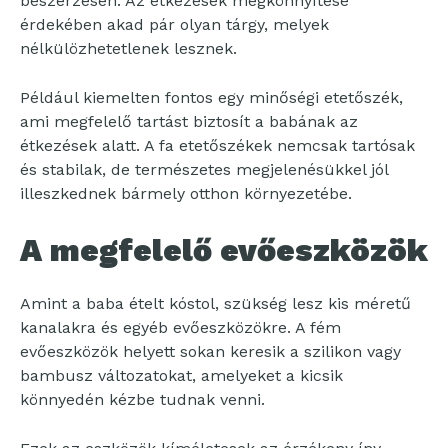
beszerzésén. Az étkezések megkönnyítése
érdekében akad pár olyan tárgy, melyek
nélkülözhetetlenek lesznek.
Például kiemelten fontos egy minőségi etetőszék,
ami megfelelő tartást biztosít a babának az
étkezések alatt. A fa etetőszékek nemcsak tartósak
és stabilak, de természetes megjelenésükkel jól
illeszkednek bármely otthon környezetébe.
A megfelelő evőeszközök
Amint a baba ételt kóstol, szükség lesz kis méretű
kanalakra és egyéb evőeszközökre. A fém
evőeszközök helyett sokan keresik a szilikon vagy
bambusz változatokat, amelyeket a kicsik
könnyedén kézbe tudnak venni.