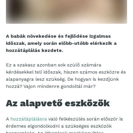
A babák növekedése és fejlődése izgalmas
időszak, amely során előbb-utóbb elérkezik a
hozzátáplálás kezdete.
Ez a szakasz azonban sok szülő számára
kérdésekkel teli időszak, hiszen számos eszközre és
alapanyagra lesz szükség. De hogyan is kezdjünk
hozzá? Vajon mindenre gondoltál már?
Az alapvető eszközök
A
hozzátáplálásra
való felkészülés során először is
érdemes elgondolkodni a szükséges eszközök