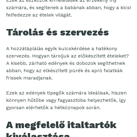
Ezek az eszközök kíméletesek az érzékeny íny
számára, és segítenek a babának abban, hogy a kicsi
felfedezze az ételek világát.
Tárolás és szervezés
A hozzátáplálás egyik kulcskérdése a hatékony
szervezés. Hogyan tároljuk az előkészített ételeket?
A kisebb, zárható edények és dobozok segíthetnek
abban, hogy az elkészített pürék és apró falatkák
frissek maradjanak.
Ezek az edények tipegők számára ideálisak, hiszen
könnyen hűtőbe vagy fagyasztóba helyezhetők, így
gyorsan elérhetők a hétköznapok során.
A megfelelő italtartók
kiválasztása