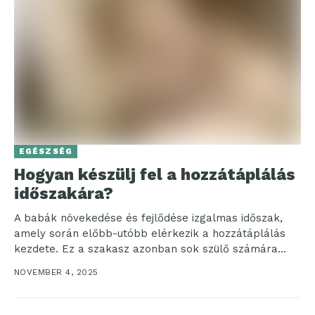
EGÉSZSÉG
Hogyan készülj fel a hozzátáplálás
időszakára?
A babák növekedése és fejlődése izgalmas időszak,
amely során előbb-utóbb elérkezik a hozzátáplálás
kezdete. Ez a szakasz azonban sok szülő számára
kérdésekkel teli...
NOVEMBER 4, 2025