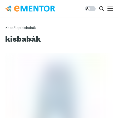
Kezdőlap
kisbabák
kisbabák