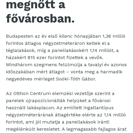
megnőtt a
fővárosban.
Budapesten az év első kilenc hónapjában 1,36 millió
forintos átlagos négyzetméteráron keltek el a
téglalakások, míg a panellakásokért 1,14 milliót, a
házakért 815 ezer forintot fizettek a vevők.
Mindhárom szegmens felülmúlja a tavalyi év azonos
időszakában mért átlagot – vonta meg a harmadik
negyedéves mérleget Soóki-Tóth Gábor.
Az Otthon Centrum elemzési vezetője szerint a
panelek újrapozícionálták helyüket a fővárosi
használt lakáspiacon. Az említett ingatlantípus
négyzetméterárának átlagértéke elérte az 1,14 millió
forintot, ami jól mutatja a panellakások iránti
megélénkült keresletet. A legmagasabb fajlagos árat