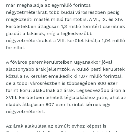
már meghaladja az egymillió forintos
négyzetméterárat, több budai városrészben pedig
megközelíti másfél millió forintot is. A VI., IX. és XIV.
kerületekben átlagosan 1,3 millió forintért cserélnek
gazdát a lakások, míg a legkedvezőbb
négyzetméterárakat a VIII. kerület kínálja 1,04 millió
forinttal.
A főváros peremkerületeiben ugyanakkor jóval
alacsonyabb árak jellemzők. A külső pesti kerületek
közül a IV. kerület emelkedik ki 1,07 millió forinttal,
de a többi városrészben is többségében 900 ezer
forint körül alakulnak az árak. Legkedvezőbb áron a
XVIII. kerületben lehetett téglalakáshoz jutni, ahol az
eladók átlagosan 807 ezer forintot kérnek egy
négyzetméterért.
Az árak alakulása az elmúlt évhez képest is