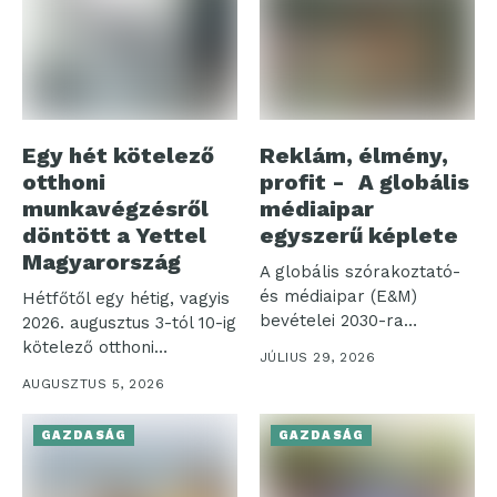
Egy hét kötelező
Reklám, élmény,
otthoni
profit - A globális
munkavégzésről
médiaipar
döntött a Yettel
egyszerű képlete
Magyarország
A globális szórakoztató-
és médiaipar (E&M)
Hétfőtől egy hétig, vagyis
bevételei 2030-ra
2026. augusztus 3-tól 10-ig
elérhetik a 4,2 ezer...
kötelező otthoni
JÚLIUS 29, 2026
munkavégzést rendelt...
AUGUSZTUS 5, 2026
GAZDASÁG
GAZDASÁG