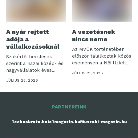
A nyár rejtett
A vezetésnek
adója a
nincs neme
vállalkozásoknál
Az MVÜK történetében
először találkoztak közös
Szakértői becslések
eseményen a Női Üzleti
szerint a hazai közép- és
Klub és...
nagyvállalatok éves
JÚLIUS 21, 2026
nyereségének akár
JÚLIUS 25, 2026
néhány...
PARTNEREINK
Technokrata.hu
IoTmagazin.hu
Muszaki-magazin.hu