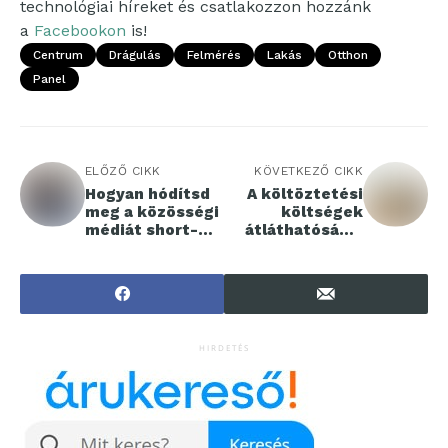
technológiai híreket és csatlakozzon hozzánk
a
Facebookon
is!
Centrum
Drágulás
Felmérés
Lakás
Otthon
Panel
ELŐZŐ CIKK
KÖVETKEZŐ CIKK
Hogyan hódítsd
A költöztetési
meg a közösségi
költségek
médiát short-
átláthatósága:
form videókkal?
Megbízható
segédeszközök
és módszerek
HIRDETÉS