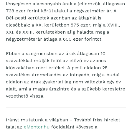
lényegesen alacsonyabb árak a jellemzők, átlagosan
738 ezer forint körül alakul a négyzetméter ár. A
Dél-pesti kerületek azonban az átlagnál is
olcsóbbak: a XX. kerületben 575 ezer, míg a XVIII.,
XXI. és XXIII. kerületekben alig haladta meg a
négyzetméterár átlaga a 600 ezer forintot.
Ebben a szegmensben az árak átlagosan 10
százalékkal múlják felül az előző év azonos
időszakában mért értéket. A pesti oldalon 25
százalékos áremelkedés az irányadó, míg a budai
oldalon az árak gyakorlatilag nem változtak egy év
alatt, ami a magas árszintre és a szűkebb keresletre
vezethető vissza.
Irányt mutatunk a világban – További friss híreket
talál az
eMentor.hu
főoldalán! Kövesse a