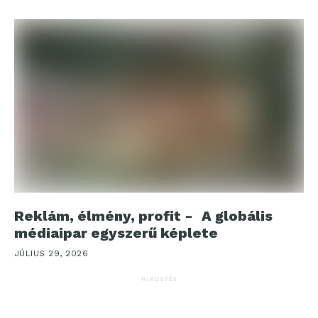
Reklám, élmény, profit - A globális
médiaipar egyszerű képlete
JÚLIUS 29, 2026
HIRDETÉS