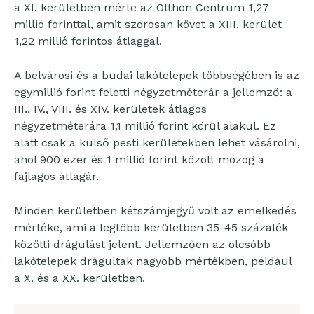
a XI. kerületben mérte az Otthon Centrum 1,27
millió forinttal, amit szorosan követ a XIII. kerület
1,22 millió forintos átlaggal.
A belvárosi és a budai lakótelepek többségében is az
egymillió forint feletti négyzetméterár a jellemző: a
III., IV., VIII. és XIV. kerületek átlagos
négyzetméterára 1,1 millió forint körül alakul. Ez
alatt csak a külső pesti kerületekben lehet vásárolni,
ahol 900 ezer és 1 millió forint között mozog a
fajlagos átlagár.
Minden kerületben kétszámjegyű volt az emelkedés
mértéke, ami a legtöbb kerületben 35-45 százalék
közötti drágulást jelent. Jellemzően az olcsóbb
lakótelepek drágultak nagyobb mértékben, például
a X. és a XX. kerületben.