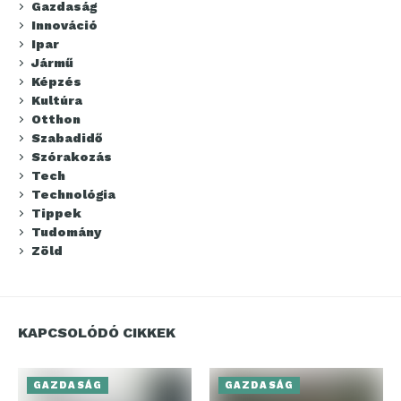
Gazdaság
Innováció
Ipar
Jármű
Képzés
Kultúra
Otthon
Szabadidő
Szórakozás
Tech
Technológia
Tippek
Tudomány
Zöld
KAPCSOLÓDÓ CIKKEK
GAZDASÁG
GAZDASÁG