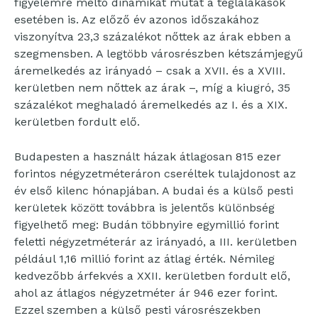
figyelemre méltó dinamikát mutat a téglalakások
esetében is. Az előző év azonos időszakához
viszonyítva 23,3 százalékot nőttek az árak ebben a
szegmensben. A legtöbb városrészben kétszámjegyű
áremelkedés az irányadó – csak a XVII. és a XVIII.
kerületben nem nőttek az árak –, míg a kiugró, 35
százalékot meghaladó áremelkedés az I. és a XIX.
kerületben fordult elő.
Budapesten a használt házak átlagosan 815 ezer
forintos négyzetméteráron cseréltek tulajdonost az
év első kilenc hónapjában. A budai és a külső pesti
kerületek között továbbra is jelentős különbség
figyelhető meg: Budán többnyire egymillió forint
feletti négyzetméterár az irányadó, a III. kerületben
például 1,16 millió forint az átlag érték. Némileg
kedvezőbb árfekvés a XXII. kerületben fordult elő,
ahol az átlagos négyzetméter ár 946 ezer forint.
Ezzel szemben a külső pesti városrészekben