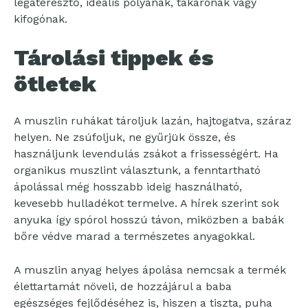
légáteresztő, ideális pólyának, takarónak vagy
kifogónak.
Tárolási tippek és
ötletek
A muszlin ruhákat tároljuk lazán, hajtogatva, száraz
helyen. Ne zsúfoljuk, ne gyűrjük össze, és
használjunk levendulás zsákot a frissességért. Ha
organikus muszlint választunk, a fenntartható
ápolással még hosszabb ideig használható,
kevesebb hulladékot termelve. A hírek szerint sok
anyuka így spórol hosszú távon, miközben a babák
bőre védve marad a természetes anyagokkal.
A muszlin anyag helyes ápolása nemcsak a termék
élettartamát növeli, de hozzájárul a baba
egészséges fejlődéséhez is, hiszen a tiszta, puha