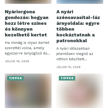
Nyáriorgona
A nyári
gondozás: hogyan
szénsavasital-láz
hozz létre színes
árnyoldala: egyre
és könnyen
többen
kezelhető kertet
kockáztatnak a
patronokkal
Ha mindig is olyan kertet
szerettél volna, amely
A nyári időszakban
egyszerre lenyűgöző és
jelentősen megnő az
nem...
otthon készített
JÚLIUS 18, 2026
szénsavas italok iránti
JÚLIUS 15, 2026
igény,...
TIPPEK
TIPPEK