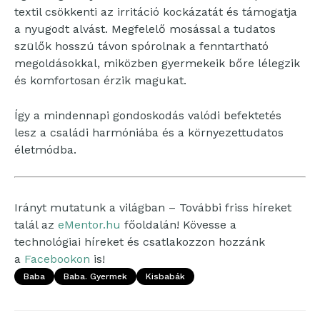
textil csökkenti az irritáció kockázatát és támogatja
a nyugodt alvást. Megfelelő mosással a tudatos
szülők hosszú távon spórolnak a fenntartható
megoldásokkal, miközben gyermekeik bőre lélegzik
és komfortosan érzik magukat.
Így a mindennapi gondoskodás valódi befektetés
lesz a családi harmóniába és a környezettudatos
életmódba.
Irányt mutatunk a világban – További friss híreket
talál az
eMentor.hu
főoldalán! Kövesse a
technológiai híreket és csatlakozzon hozzánk
a
Facebookon
is!
Baba
Baba. Gyermek
Kisbabák