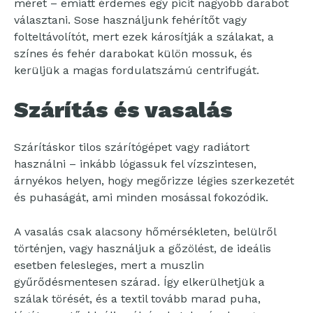
méret – emiatt érdemes egy picit nagyobb darabot
választani. Sose használjunk fehérítőt vagy
folteltávolítót, mert ezek károsítják a szálakat, a
színes és fehér darabokat külön mossuk, és
kerüljük a magas fordulatszámú centrifugát.
Szárítás és vasalás
Szárításkor tilos szárítógépet vagy radiátort
használni – inkább lógassuk fel vízszintesen,
árnyékos helyen, hogy megőrizze légies szerkezetét
és puhaságát, ami minden mosással fokozódik.
A vasalás csak alacsony hőmérsékleten, belülről
történjen, vagy használjuk a gőzölést, de ideális
esetben felesleges, mert a muszlin
gyűrődésmentesen szárad. Így elkerülhetjük a
szálak törését, és a textil tovább marad puha,