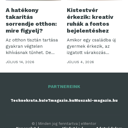
A hatékony
Kistestvér
takarítás
érkezik: kreatív
sorrendje otthon:
ruhák a fontos
mire figyelj?
bejelentéshez
Az otthon tisztán tartása
Amikor egy családba új
gyakran végtelen
gyermek érkezik, az
kihívásnak tűnhet. De
izgatott várakozás
vajon miért olyan...
időszaka veszi kezdetét....
JÚLIUS 14, 2026
JÚLIUS 4, 2026
PARTNEREINK
Technokrata.hu
IoTmagazin.hu
Muszaki-magazin.hu
© | Minden jog fenntartva | eMentor