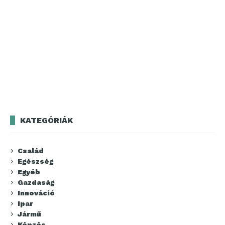
KATEGÓRIÁK
Család
Egészség
Egyéb
Gazdaság
Innováció
Ipar
Jármű
Képzés