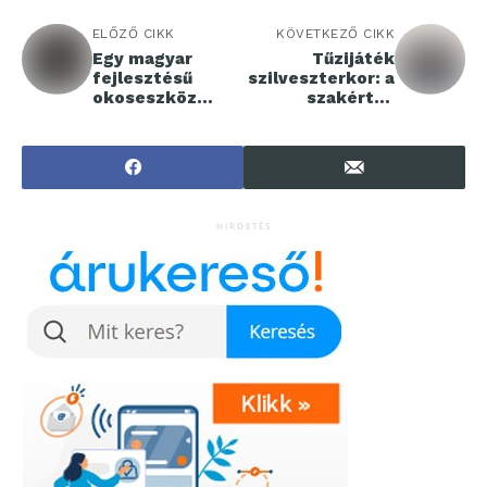
ELŐZŐ CIKK
KÖVETKEZŐ CIKK
Egy magyar
Tűzijáték
fejlesztésű
szilveszterkor: a
okoseszköz
szakértők
segít már több
szerint a
mint ezer
szigorítások a
háztartásnak
feketekeresked
csökkenteni az
elmet
áramfogyasztásá
erősíthetik
t
HIRDETÉS