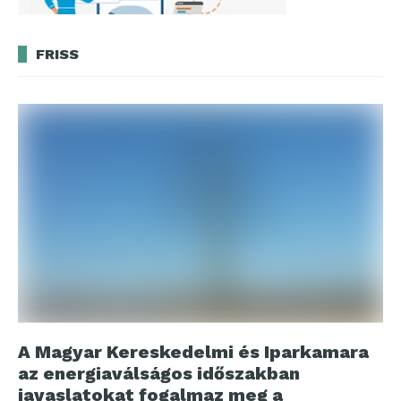
FRISS
A Magyar Kereskedelmi és Iparkamara
az energiaválságos időszakban
javaslatokat fogalmaz meg a