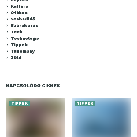
Kultúra
Otthon
Szabadidő
Szórakozás
Tech
Technológia
Tippek
Tudomány
Zöld
KAPCSOLÓDÓ CIKKEK
TIPPEK
TIPPEK