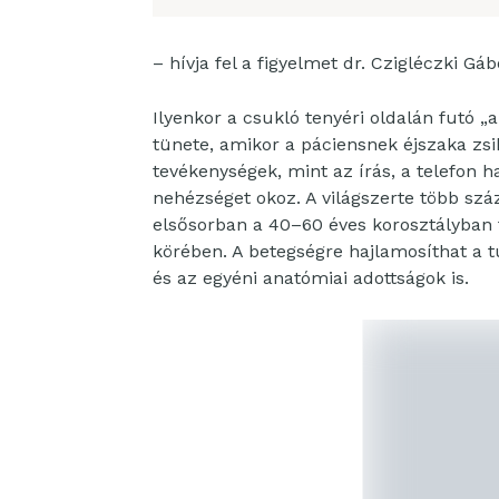
– hívja fel a figyelmet dr. Czigléczki Gáb
Ilyenkor a csukló tenyéri oldalán futó 
tünete, amikor a páciensnek éjszaka zsi
tevékenységek, mint az írás, a telefon 
nehézséget okoz. A világszerte több sz
elsősorban a 40–60 éves korosztályban f
körében. A betegségre hajlamosíthat a t
és az egyéni anatómiai adottságok is.