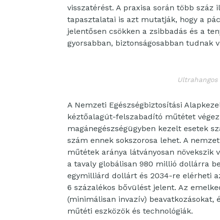
visszatérést. A praxisa során több száz 
tapasztalatai is azt mutatják, hogy a p
jelentősen csökken a zsibbadás és a te
gyorsabban, biztonságosabban tudnak vi
Ultrahangos
A Nemzeti Egészségbiztosítási Alapkeze
kéztőalagút-felszabadító műtétet végez
magánegészségügyben kezelt esetek szám
szám ennek sokszorosa lehet. A nemzetk
műtétek aránya látványosan növekszik v
a tavaly globálisan 980 millió dollárra 
egymilliárd dollárt és 2034-re elérheti a
6 százalékos bővülést jelent. Az emelk
(minimálisan invazív) beavatkozásokat, 
műtéti eszközök és technológiák.