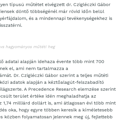
ilyen típusú műtétet elvégzett dr. Czigléczki Gábor
áciensek döntő többségénél már rövid időn belül
nyérfájdalom, és a mindennapi tevékenységekhez is
sszatérni.
 vs hagyományos műtéti heg
lő adatai alapján idehaza évente több mint 700
nek el, ami nem tartalmazza a
át. Dr. Czigléczki Gábor szerint a teljes műtéti
özi adatok alapján a kéztőalagút-felszabadító
ilágszerte. A Precedence Research elemzése szerint
becsült terület értéke idén meghaladhatja az
z 1,74 milliárd dollárt is, ami átlagosan évi több mint
edés oka, hogy egyre többen keresik a kíméletesebb
és közben folyamatosan jelennek meg új, fejlettebb