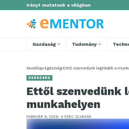
Irányt mutatunk a világban
Gazdaság
Tudomány
Techno
Kezdőlap
Egészség
Ettől szenvedünk leginkább a munk
EGÉSZSÉG
Ettől szenvedünk 
munkahelyen
FEBRUÁR 9, 2026
4 PERC OLVASÁS