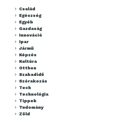
Család
Egészség
Egyéb
Gazdaság
Innováció
Ipar
Jármű
Képzés
Kultúra
Otthon
Szabadidő
Szórakozás
Tech
Technológia
Tippek
Tudomány
Zöld