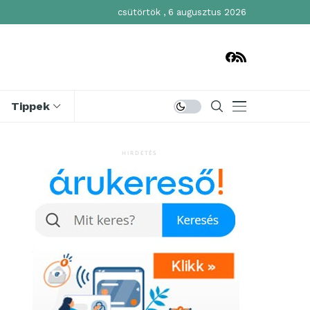
csütörtök , 6 augusztus 2026
Tippek
HIRDETÉS