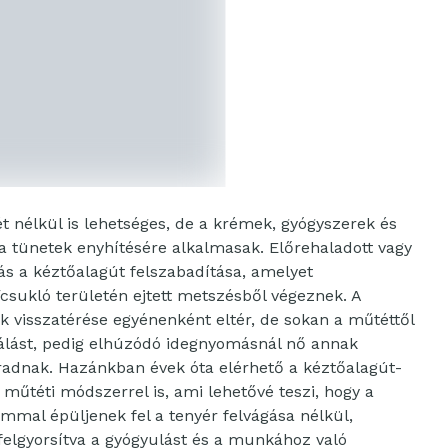
 nélkül is lehetséges, de a krémek, gyógyszerek és
a tünetek enyhítésére alkalmasak. Előrehaladott vagy
ás a kéztőalagút felszabadítása, amelyet
csukló területén ejtett metszésből végeznek. A
 visszatérése egyénenként eltér, de sokan a műtéttől
zsgálást, pedig elhúzódó idegnyomásnál nő annak
radnak. Hazánkban évek óta elérhető a kéztőalagút-
műtéti módszerrel is, ami lehetővé teszi, hogy a
mmal épüljenek fel a tenyér felvágása nélkül,
felgyorsítva a gyógyulást és a munkához való