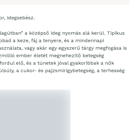
or, idegsebész.
„alagútban” a középső ideg nyomás alá kerül. Tipikus
bbad a keze, fáj a tenyere, és a mindennapi
használata, vagy akár egy egyszerű tárgy megfogása is
ázmillió ember életét megnehezítő betegség
ordul elő, és a tünetek jóval gyakoribbak a nők
úlsúly, a cukor- és pajzsmirigybetegség, a terhesség