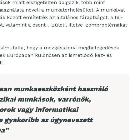
ások miatt elszigetelten dolgozik, több mint
használata növeli a munkaterhelésüket. A munkával
 között említették az általános fáradtságot, a fej-
t, valamint a csont-, ízületi, illetve izomproblémákat
kimutatta, hogy a mozgásszervi megbetegedések
nek Európában különösen az ismétlődő kéz- és
t.
osan munkaeszközként használó
izikai munkások, varrónők,
orok vagy informatikai
 gyakoribb az úgynevezett
ma”