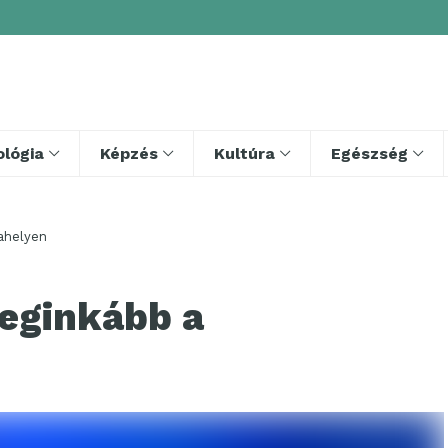
lógia
Képzés
Kultúra
Egészség
ahelyen
leginkább a