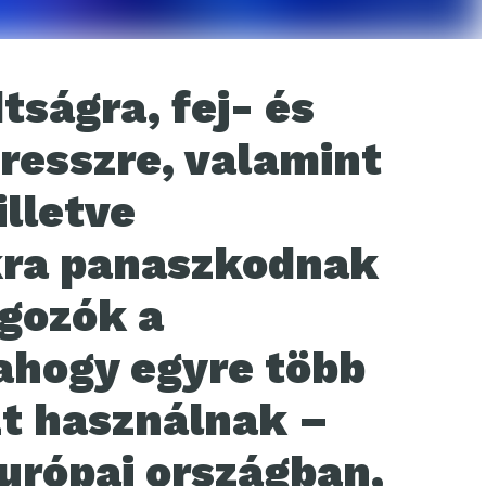
tságra, fej- és
resszre, valamint
illetve
ra panaszkodnak
lgozók a
ahogy egyre több
zt használnak –
európai országban,