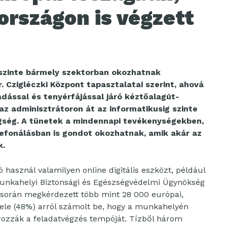
rszágon is végzett
szinte bármely szektorban okozhatnak
Czigléczki Központ tapasztalatai szerint, ahová
ással és tenyérfájással járó kéztőalagút-
az adminisztrátoron át az informatikusig szinte
gség. A tünetek a mindennapi tevékenységekben,
lefonálásban is gondot okozhatnak, amik akár az
k.
használ valamilyen online digitális eszközt, például
Munkahelyi Biztonsági és Egészségvédelmi Ügynökség
 során megkérdezett több mint 28 000 európai,
ele (48%) arról számolt be, hogy a munkahelyén
ározzák a feladatvégzés tempóját. Tízből három