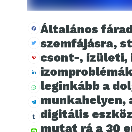
Általános fárad
szemfájásra, st
csont-, ízületi, 
izomproblémák
leginkább a do
munkahelyen, 
digitális eszkö
mutat rá a 30 