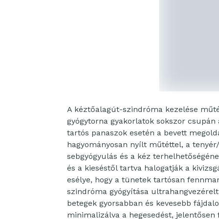
A kéztőalagút-szindróma kezelése műtét
gyógytorna gyakorlatok sokszor csupán 
tartós panaszok esetén a bevett megold
hagyományosan nyílt műtéttel, a tenyér/
sebgyógyulás és a kéz terhelhetőségének
és a kieséstől tartva halogatják a kivi
esélye, hogy a tünetek tartósan fennma
szindróma gyógyítása ultrahangvezérelt 
betegek gyorsabban és kevesebb fájdalo
minimalizálva a hegesedést, jelentősen 