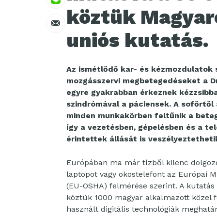
köztük Magyaro
uniós kutatás.
Az ismétlődő kar- és kézmozdulatok 
mozgásszervi megbetegedéseket a Dr. 
egyre gyakrabban érkeznek kézzsibbad
szindrómával a páciensek. A sofőrtől 
minden munkakörben feltűnik a bete
így a vezetésben, gépelésben és a te
érintettek állását is veszélyeztetheti
Európában ma már tízből kilenc dolgozó 
laptopot vagy okostelefont az Európai 
(EU-OSHA) felmérése szerint. A kutatás
köztük 1000 magyar alkalmazott közel f
használt digitális technológiák meghat