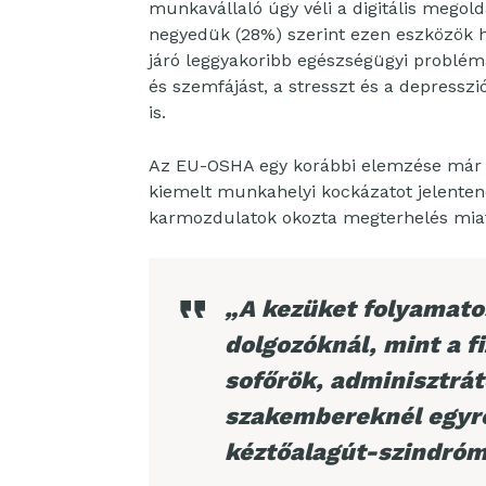
munkavállaló úgy véli a digitális megold
negyedük (28%) szerint ezen eszközök 
járó leggyakoribb egészségügyi problémák
és szemfájást, a stresszt és a depresszió
is.
Az EU-OSHA egy korábbi elemzése már 
kiemelt munkahelyi kockázatot jelente
karmozdulatok okozta megterhelés miat
„A kezüket folyamat
dolgozóknál, mint a f
sofőrök, adminisztrát
szakembereknél egyre
kéztőalagút-szindró