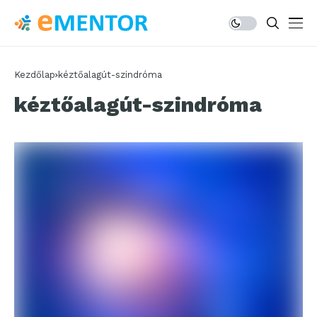
Kezdőlap
kéztőalagút-szindróma
kéztőalagút-szindróma