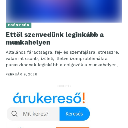
EGÉSZSÉG
Ettől szenvedünk leginkább a
munkahelyen
Általános fáradtságra, fej- és szemfájásra, stresszre,
valamint csont-, ízületi, illetve izomproblémákra
panaszkodnak leginkább a dolgozók a munkahelyen,
ahogy egyre több digitális eszközt használnak...
FEBRUÁR 9, 2026
HIRDETÉS