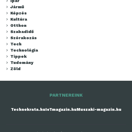
Ipar
Jármű
Képzés
Kultúra
Otthon
Szabadidő
Szórakozás
Tech
Technológia
Tippek
Tudomány
Zöld
PARTNEREINK
Technokrata.hu
IoTmagazin.hu
Muszaki-magazin.hu