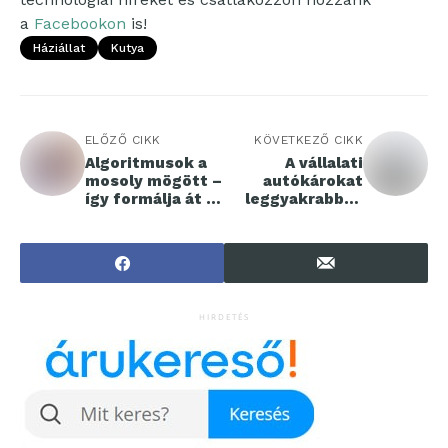
a
Facebookon
is!
Háziállat
Kutya
ELŐZŐ CIKK
KÖVETKEZŐ CIKK
Algoritmusok a
A vállalati
mosoly mögött –
autókárokat
így formálja át az
leggyakrabban
AI a
nem baleset
fogszabályozás
okozza -
jövőjét
valójában ez
kerül sokba a
cégeknek
HIRDETÉS