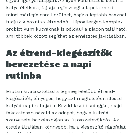
egyedi igényei alapján. Az ilyen konzultáció során a
kutya életkora, fajtája, egészségi állapota mind-
mind mérlegelésre kerülhet, hogy a legtöbb hasznot
tudjuk kihozni az étrendből. Hipoallergén komplex
probiotikum kutyáknak is például a piacon található,
ami többek között segíthet az emésztés javításában.
Az étrend-kiegészítők
bevezetése a napi
rutinba
Miután kiválasztottad a legmegfelelőbb étrend-
kiegészítőt, lényeges, hogy azt megfelelően illeszd
kutyád napi rutinjába. Kezdd kisebb adaggal, majd
fokozatosan növeld az adagot, hogy a kutyád
szervezete hozzászokjon az új összetevőkhöz. Az
etetés általában könnyebb, ha a kiegészítő rágófalat