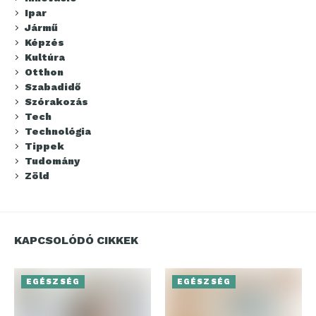
Ipar
Jármű
Képzés
Kultúra
Otthon
Szabadidő
Szórakozás
Tech
Technológia
Tippek
Tudomány
Zöld
KAPCSOLÓDÓ CIKKEK
EGÉSZSÉG
EGÉSZSÉG