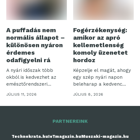
A puffadás nem
Fogérzékenység:
normális állapot –
amikor az apró
különösen nyáron
kellemetlenség
érdemes
komoly üzenetet
odafigyelni rá
hordoz
A nyári időszak több
Képzelje el magát, ahogy
okból is kedvezhet az
egy szép nyári napon
emésztőrendszeri
beleharap a kedvenc
panaszoknak.
fagyijába,...
JÚLIUS 11, 2026
JÚLIUS 8, 2026
Gyakrabban
fogyasztunk...
PARTNEREINK
Technokrata.hu
IoTmagazin.hu
Muszaki-magazin.hu