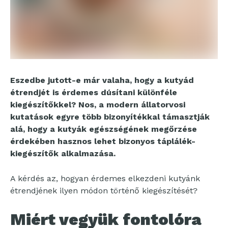
Eszedbe jutott-e már valaha, hogy a kutyád
étrendjét is érdemes dúsítani különféle
kiegészítőkkel? Nos, a modern állatorvosi
kutatások egyre több bizonyítékkal támasztják
alá, hogy a kutyák egészségének megőrzése
érdekében hasznos lehet bizonyos táplálék-
kiegészítők alkalmazása.
A kérdés az, hogyan érdemes elkezdeni kutyánk
étrendjének ilyen módon történő kiegészítését?
Miért vegyük fontolóra