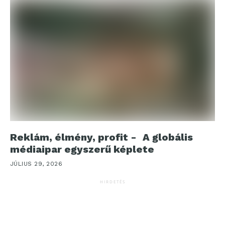
Reklám, élmény, profit - A globális
médiaipar egyszerű képlete
JÚLIUS 29, 2026
HIRDETÉS