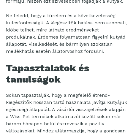
formájú, hiszen ezt szívesebben fogadják a kutyák.
Ne feledd, hogy a türelem és a következetesség
kulcsfontosságú. A kiegészítők hatása nem azonnali,
időbe telhet, mire látható eredményeket
produkálnak. Érdemes folyamatosan figyelni kutyád
állapotát, viselkedését, és bármilyen szokatlan
mellékhatás esetén állatorvoshoz fordulni.
Tapasztalatok és
tanulságok
Sokan tapasztalják, hogy a megfelelő étrend-
kiegészítők hosszan tartó használata javítja kutyájuk
egészségi állapotát. A vásárlói visszajelzések alapján
a Wiss-Pet termékek alkalmazói között sokan már
három hónapon belül észreveszik a pozitív
változásokat. Mindez alátámasztja, hogy a gondosan