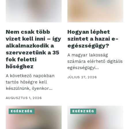
Nem csak több
Hogyan léphet
vizet kell inni – így
szintet a hazai e-
alkalmazkodik a
egészségügy?
szervezetünk a 35
A magyar lakosság
fok feletti
számára elérhető digitális
hőséghez
egészségügyi
ökoszisztéma három
A következő napokban
JÚLIUS 27, 2026
pillére – az...
tartós hőségre kell
készülnünk, ilyenkor
pedig nemcsak a
AUGUSZTUS 1, 2026
komfortérzetünk...
EGÉSZSÉG
EGÉSZSÉG