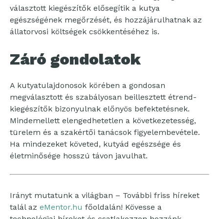
választott kiegészítők elősegítik a kutya
egészségének megőrzését, és hozzájárulhatnak az
állatorvosi költségek csökkentéséhez is.
Záró gondolatok
A kutyatulajdonosok körében a gondosan
megválasztott és szabályosan beillesztett étrend-
kiegészítők bizonyulnak előnyös befektetésnek.
Mindemellett elengedhetetlen a következetesség,
türelem és a szakértői tanácsok figyelembevétele.
Ha mindezeket követed, kutyád egészsége és
életminősége hosszú távon javulhat.
Irányt mutatunk a világban – További friss híreket
talál az
eMentor.hu
főoldalán! Kövesse a
technológiai híreket és csatlakozzon hozzánk