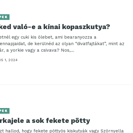
PEK
ked való-e a kínai kopaszkutya?
etnél egy cuki kis ölebet, ami bearanyozza a
ennapjaidat, de kerülnéd az olyan “divatfajtákat”, mint az
r, a yorkie vagy a csivava? Nos,...
IS 1, 2024
PEK
rkajele a sok fekete pötty
zt hallod, hogy fekete pöttyös kiskutyák vagy Szörnyella