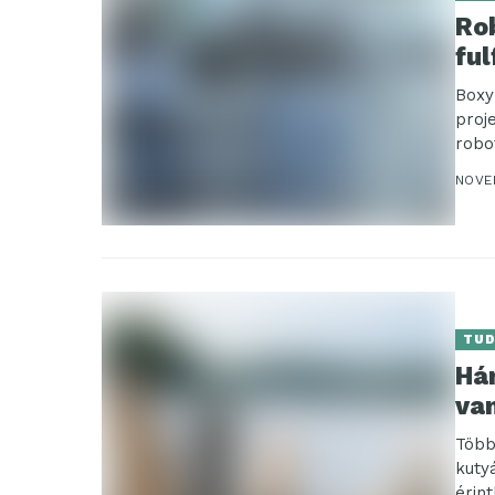
Ro
ful
Boxy
proj
robo
lehe
NOVE
TU
Há
va
Több
kuty
érin