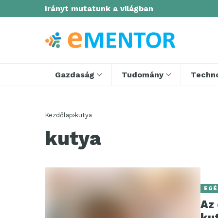
Irányt mutatunk a világban
Gazdaság
Tudomány
Techno
Kezdőlap
kutya
kutya
EGÉ
Az
ku