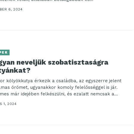
BER 6, 2024
PEK
gyan neveljük szobatisztaságra
tyánkat?
or kölyökkutya érkezik a családba, az egyszerre jelent
lmas örömet, ugyanakkor komoly felelősséggel is jár.
mes már idejében felkészülni, és ezalatt nemcsak a...
 1, 2024