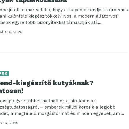
dbe jutott-e már valaha, hogy a kutyád étrendjét is érdemes
tani különféle kiegészítőkkel? Nos, a modern állatorvosi
tások egyre több bizonyítékkal támasztják alá,...
ÁR 14, 2026
PEK
rend-kiegészítő kutyáknak?
ntosan!
pság egyre többet hallhatunk a hírekben az
zségtudatosságról – emberek milliói keresik a legjobb
ndet, a megfelelő mozgásformát és minden egyebet, ami
 16, 2025