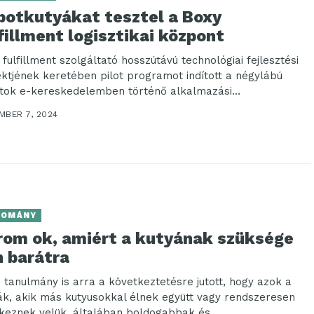
botkutyákat tesztel a Boxy
fillment logisztikai központ
 fulfillment szolgáltató hosszútávú technológiai fejlesztési
ektjének keretében pilot programot indított a négylábú
tok e-kereskedelemben történő alkalmazási
tőségeinek felmérése érdekében. A kísérlet célja, hogy...
MBER 7, 2024
DOMÁNY
rom ok, amiért a kutyának szüksége
n barátra
 tanulmány is arra a következtetésre jutott, hogy azok a
ák, akik más kutyusokkal élnek együtt vagy rendszeresen
tkeznek velük, általában boldogabbak és...