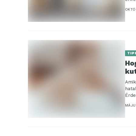
OKTÓ
TIP
Ho
ku
Amik
hata
Érde
MÁJUS