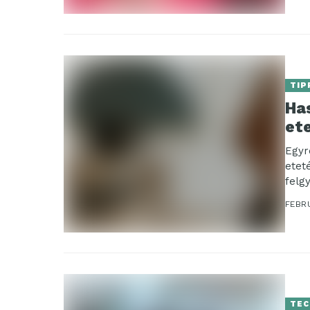
TIP
Ha
et
Egyr
etet
felg
FEBR
TEC