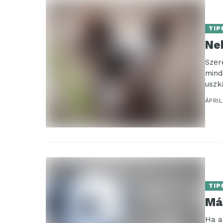
TIP
Ne
Szer
mind
uszká
ÁPRIL
TIP
Má
Ha a