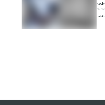
kedv
hunc
JANUÁ