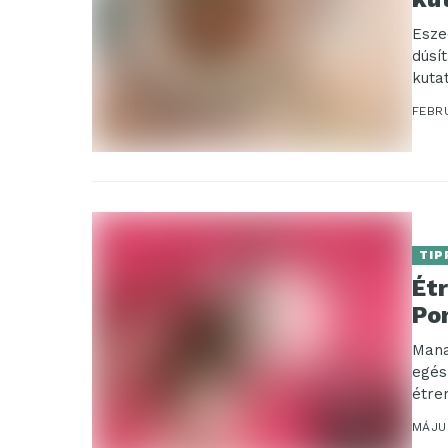
Esze
dúsí
kuta
FEBRU
TIP
Ét
Po
Mana
egés
étre
a...
MÁJUS