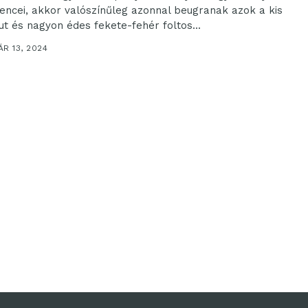
encei, akkor valószínűleg azonnal beugranak azok a kis
ut és nagyon édes fekete-fehér foltos...
R 13, 2024