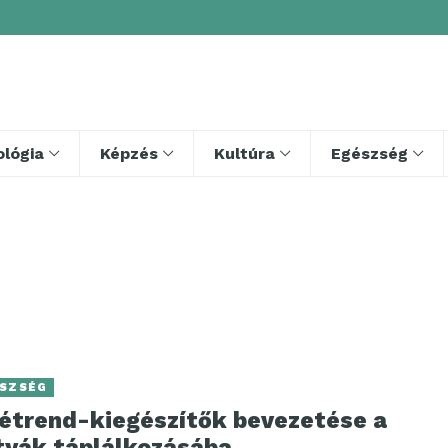
lógia
Képzés
Kultúra
Egészség
SZSÉG
 étrend-kiegészítők bevezetése a
tyák táplálkozásába