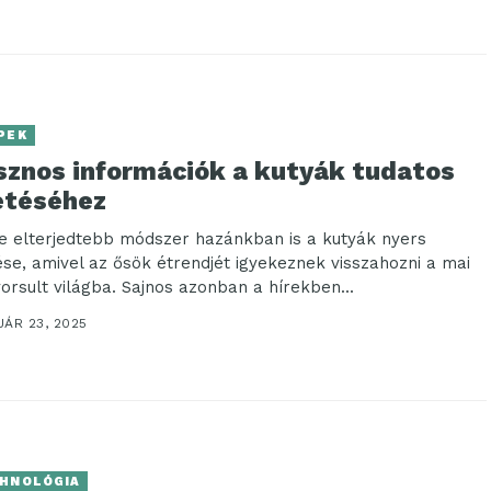
PEK
sznos információk a kutyák tudatos
etéséhez
e elterjedtebb módszer hazánkban is a kutyák nyers
ése, amivel az ősök étrendjét igyekeznek visszahozni a mai
yorsult világba. Sajnos azonban a hírekben...
UÁR 23, 2025
HNOLÓGIA