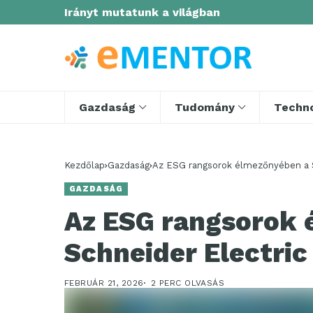
Irányt mutatunk a világban
Gazdaság
Tudomány
Techno
Kezdőlap
Gazdaság
Az ESG rangsorok élmezőnyében a S
GAZDASÁG
Az ESG rangsorok 
Schneider Electric
FEBRUÁR 21, 2026
2 PERC OLVASÁS