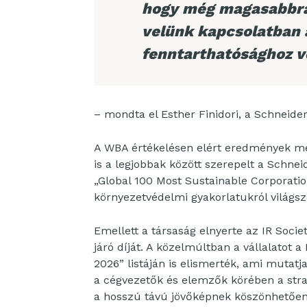
hogy még magasabbra 
velünk kapcsolatban 
fenntarthatósághoz v
– mondta el Esther Finidori, a Schneider
A WBA értékelésen elért eredmények me
is a legjobbak között szerepelt a Schneid
„Global 100 Most Sustainable Corporatio
környezetvédelmi gyakorlatukról világsz
Emellett a társaság elnyerte az IR Soci
járó díját. A közelmúltban a vállalato
2026” listáján is elismerték, ami mutatj
a cégvezetők és elemzők körében a stra
a hosszú távú jövőképnek köszönhetően