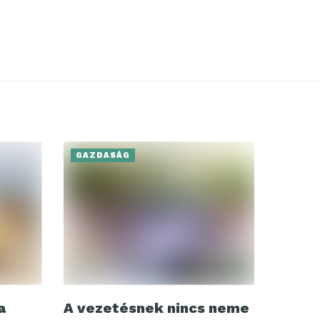
GAZDASÁG
a
A vezetésnek nincs neme