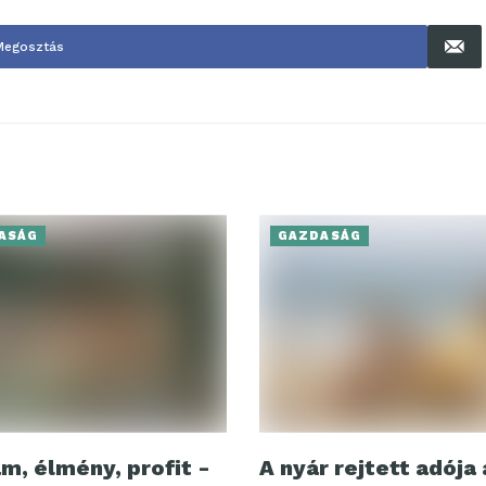
Megosztás
ASÁG
GAZDASÁG
m, élmény, profit -
A nyár rejtett adója 