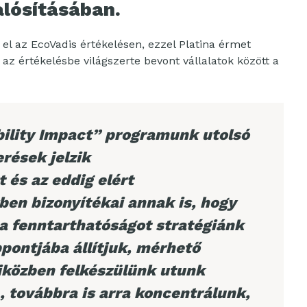
lósításában.
 el az EcoVadis értékelésen, ezzel Platina érmet
 az értékelésbe világszerte bevont vállalatok között a
ility Impact” programunk utolsó
rések jelzik
és az eddig elért
en bizonyítékai annak is, hogy
 a fenntarthatóságot stratégiánk
ontjába állítjuk, mérhető
közben felkészülünk utunk
 továbbra is arra koncentrálunk,