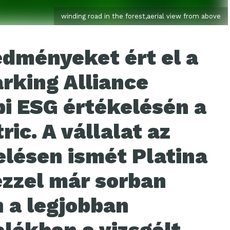
winding road in the forest,aerial view from above
dményeket ért el a
rking Alliance
i ESG értékelésén a
ric. A vállalat az
elésen ismét Platina
ezzel már sorban
n a legjobban