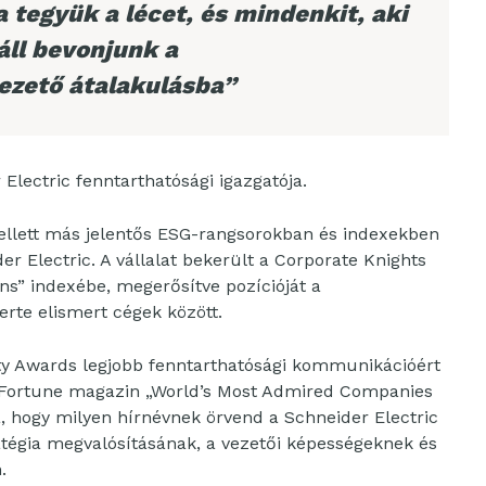
tegyük a lécet, és mindenkit, aki
áll bevonjunk a
ezető átalakulásba”
 Electric fenntarthatósági igazgatója.
llett más jelentős ESG-rangsorokban és indexekben
er Electric. A vállalat bekerült a Corporate Knights
ns” indexébe, megerősítve pozícióját a
erte elismert cégek között.
ety Awards legjobb fenntarthatósági kommunikációért
t a Fortune magazin „World’s Most Admired Companies
a, hogy milyen hírnévnek örvend a Schneider Electric
tégia megvalósításának, a vezetői képességeknek és
.