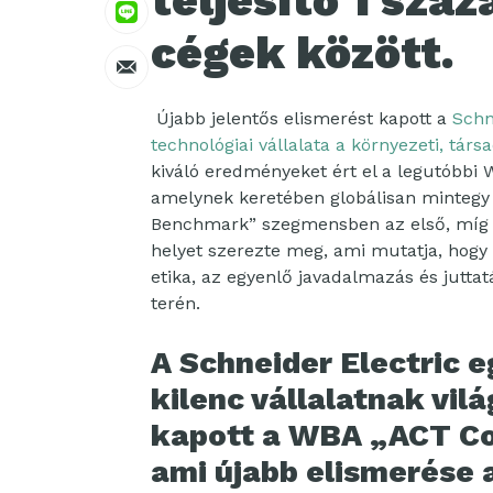
teljesítő 1 szá
cégek között.
Újabb jelentős elismerést kapott a
Schn
technológiai vállalata a környezeti, társ
kiváló eredményeket ért el a legutóbbi
amelynek keretében globálisan mintegy 2
Benchmark” szegmensben az első, míg 
helyet szerezte meg, ami mutatja, hogy 
etika, az egyenlő javadalmazás és jutta
terén.
A Schneider Electric 
kilenc vállalatnak vil
kapott a WBA „ACT Co
ami újabb elismerése 