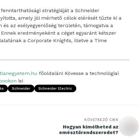
fenntarthatósági stratégiáját a Schneider
yította, amely jól mérhető célok elérését tűzte ki a
m és az esélyegyenlőség területén, támogatva a
it. Ennek eredményeként a céget egyaránt kétszer
llalatának a Corporate Knights, illetve a Time
tlanegyetem.hu
főoldalán! Kövesse a technológiai
bookon
is!
és
Schneider
Schneider Electric
KÖVETKEZŐ CIKK
Hogyan kímélheted az
emésztőrendszeredet?