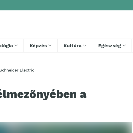
lógia
Képzés
Kultúra
Egészség
chneider Electric
élmezőnyében a