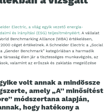
zalékban a vizsgált
eider Electric, a világ egyik vezető energia-
adalmi és irányítási (ESG) teljesítményéért.
A vállalat
 World Benchmarking Alliance (WBA) értékelésen,
000 céget értékelnek. A Schneider Electric a „Social
a „Gender Benchmark” kategóriában a harmadik
a társaság élen jár a tisztességes munkavégzés, az
tások, valamint az erőszak és zaklatás megelőzése
egyike volt annak a mindössze
ágszerte, amely „A” minősítést
re” módszertana alapján,
annak, hogy hatékony a