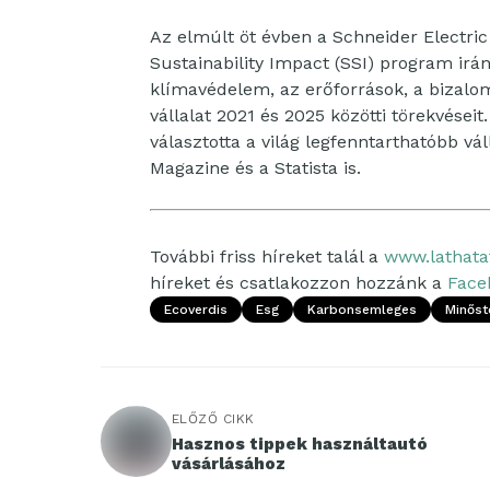
Az elmúlt öt évben a Schneider Electric 
Sustainability Impact (SSI) program irán
klímavédelem, az erőforrások, a bizalo
vállalat 2021 és 2025 közötti törekvése
választotta a világ legfenntarthatóbb vá
Magazine és a Statista is.
További friss híreket talál a
www.lathata
híreket és csatlakozzon hozzánk a
Face
Ecoverdis
Esg
Karbonsemleges
Minőst
ELŐZŐ CIKK
Hasznos tippek használtautó
vásárlásához