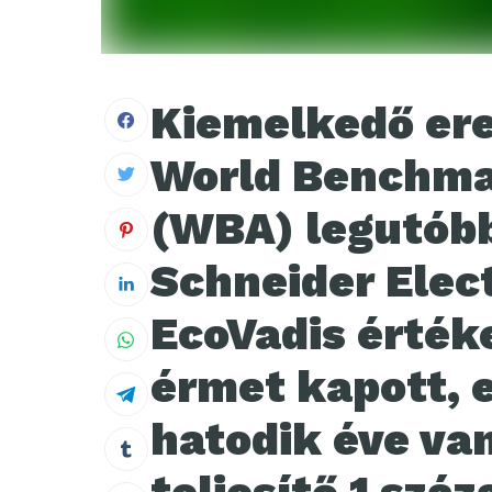
Kiemelkedő ere
World Benchma
(WBA) legutóbb
Schneider Elect
EcoVadis érték
érmet kapott, 
hatodik éve va