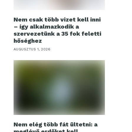
Nem csak több vizet kell inni
– így alkalmazkodik a
szervezetünk a 35 fok feletti
hőséghez
AUGUSZTUS 1, 2026
Nem elég több fát ültetni: a
meglévő erdőket kell