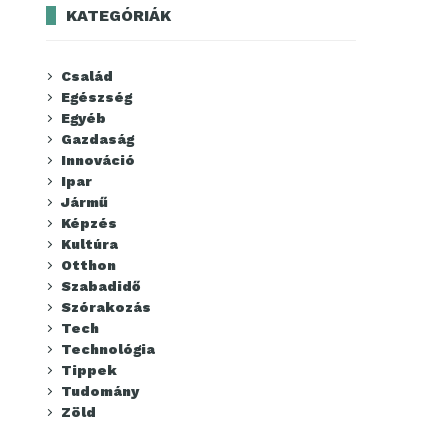
KATEGÓRIÁK
Család
Egészség
Egyéb
Gazdaság
Innováció
Ipar
Jármű
Képzés
Kultúra
Otthon
Szabadidő
Szórakozás
Tech
Technológia
Tippek
Tudomány
Zöld