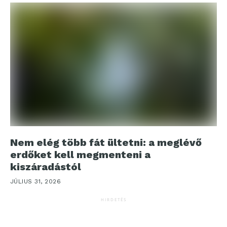
Nem elég több fát ültetni: a meglévő
erdőket kell megmenteni a
kiszáradástól
JÚLIUS 31, 2026
HIRDETÉS