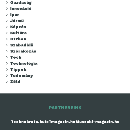
Gazdaság
Innováció
Ipar
Jármű
Képzés
Kultúra
Otthon
Szabadidő
Szórakozás
Tech
Technológia
Tippek
Tudomány
Zöld
PARTNEREINK
Technokrata.hu
IoTmagazin.hu
Muszaki-magazin.hu