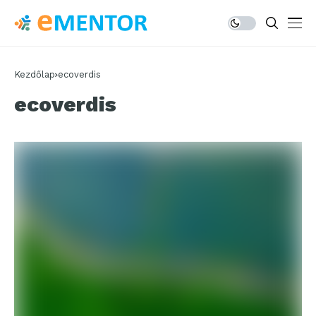
Kezdőlap
ecoverdis
ecoverdis