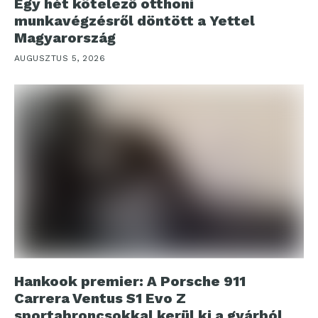
Egy hét kötelező otthoni
munkavégzésről döntött a Yettel
Magyarország
AUGUSZTUS 5, 2026
Hankook premier: A Porsche 911
Carrera Ventus S1 Evo Z
sportabroncsokkal kerül ki a gyárból