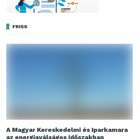
FRISS
A Magyar Kereskedelmi és Iparkamara
az energiaválságos időszakban