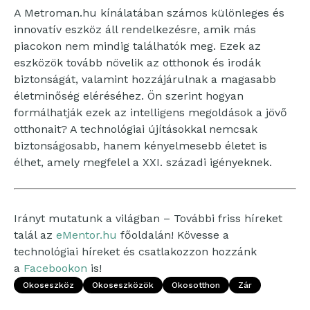
A Metroman.hu kínálatában számos különleges és
innovatív eszköz áll rendelkezésre, amik más
piacokon nem mindig találhatók meg. Ezek az
eszközök tovább növelik az otthonok és irodák
biztonságát, valamint hozzájárulnak a magasabb
életminőség eléréséhez. Ön szerint hogyan
formálhatják ezek az intelligens megoldások a jövő
otthonait? A technológiai újításokkal nemcsak
biztonságosabb, hanem kényelmesebb életet is
élhet, amely megfelel a XXI. századi igényeknek.
Irányt mutatunk a világban – További friss híreket
talál az
eMentor.hu
főoldalán! Kövesse a
technológiai híreket és csatlakozzon hozzánk
a
Facebookon
is!
Okoseszköz
Okoseszközök
Okosotthon
Zár