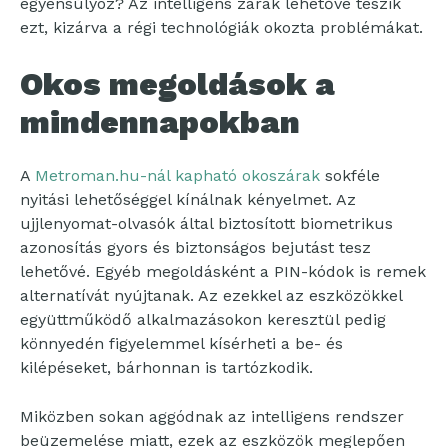
egyensúlyoz? Az intelligens zárak lehetővé teszik
ezt, kizárva a régi technológiák okozta problémákat.
Okos megoldások a
mindennapokban
A
Metroman.hu-nál kapható okoszárak
sokféle
nyitási lehetőséggel kínálnak kényelmet. Az
ujjlenyomat-olvasók által biztosított biometrikus
azonosítás gyors és biztonságos bejutást tesz
lehetővé. Egyéb megoldásként a PIN-kódok is remek
alternatívát nyújtanak. Az ezekkel az eszközökkel
együttműködő alkalmazásokon keresztül pedig
könnyedén figyelemmel kísérheti a be- és
kilépéseket, bárhonnan is tartózkodik.
Miközben sokan aggódnak az intelligens rendszer
beüzemelése miatt, ezek az eszközök meglepően