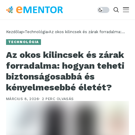
Kezdőlap
Technológia
Az okos kilincsek és zárak forradalma:
hogyan teheti biztonságosabbá és
TECHNOLÓGIA
kényelmesebbé életét?
Az okos kilincsek és zárak
forradalma: hogyan teheti
biztonságosabbá és
kényelmesebbé életét?
MÁRCIUS 8, 2026
2 PERC OLVASÁS