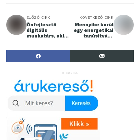
ELŐZŐ CIKK
KÖVETKEZŐ CIKK
Önfejlesztő
Mennyibe kerül
digitális
egy energetikai
munkatárs, aki
tanúsítvány
önállóan
kiállítása?
dolgozik –
szintet lépett az
AI
HIRDETÉS