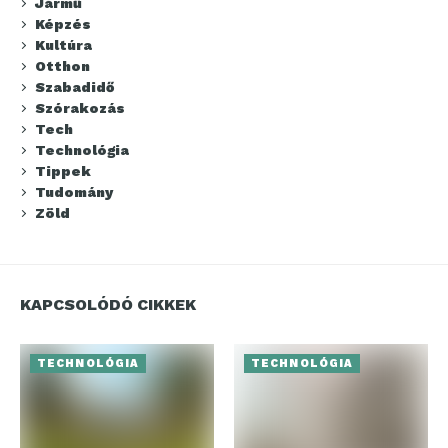
Jármű
Képzés
Kultúra
Otthon
Szabadidő
Szórakozás
Tech
Technológia
Tippek
Tudomány
Zöld
KAPCSOLÓDÓ CIKKEK
TECHNOLÓGIA
TECHNOLÓGIA