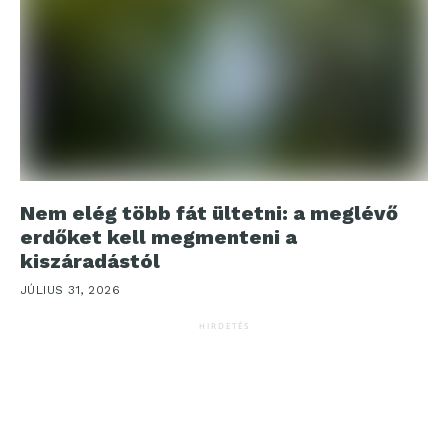
Nem elég több fát ültetni: a meglévő
erdőket kell megmenteni a
kiszáradástól
JÚLIUS 31, 2026
HIRDETÉS