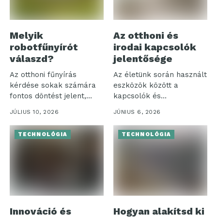
Melyik
Az otthoni és
robotfűnyírót
irodai kapcsolók
válaszd?
jelentősége
Az otthoni fűnyírás
Az életünk során használt
kérdése sokak számára
eszközök között a
fontos döntést jelent,
kapcsolók és
különösen, amikor a...
szerelvények különösen
JÚLIUS 10, 2026
JÚNIUS 6, 2026
jelentős...
TECHNOLÓGIA
TECHNOLÓGIA
Innováció és
Hogyan alakítsd ki